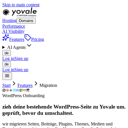
Skip to main content
Hosting
Domains
Performance
AI Visibility
Features
Pricing
AI Agents
de
Log in
Sign up
de
Log in
Sign up
Start
Features
Migration
WordPress Onboarding
zieh deine bestehende WordPress-Seite zu Yovale um.
geprüft, bevor
du
umschaltest.
wir migrieren Seiten, Beiträge, Plugins, Themes, Medien und