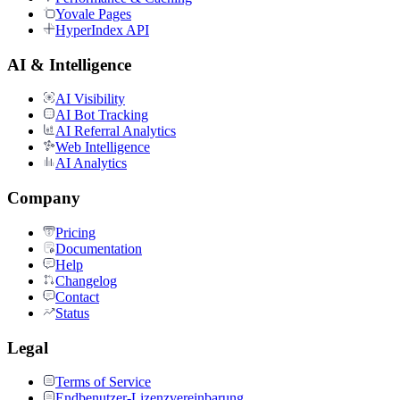
Yovale Pages
HyperIndex API
AI & Intelligence
AI Visibility
AI Bot Tracking
AI Referral Analytics
Web Intelligence
AI Analytics
Company
Pricing
Documentation
Help
Changelog
Contact
Status
Legal
Terms of Service
Endbenutzer-Lizenzvereinbarung