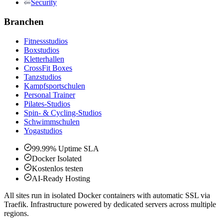
Security
Branchen
Fitnessstudios
Boxstudios
Kletterhallen
CrossFit Boxes
Tanzstudios
Kampfsportschulen
Personal Trainer
Pilates-Studios
Spin- & Cycling-Studios
Schwimmschulen
Yogastudios
99.99% Uptime SLA
Docker Isolated
Kostenlos testen
AI-Ready Hosting
All sites run in isolated Docker containers with automatic SSL via
Traefik. Infrastructure powered by dedicated servers across multiple
regions.