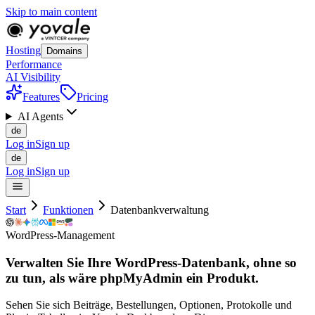
Skip to main content
Hosting
Domains
Performance
AI Visibility
Features
Pricing
AI Agents
de
Log in
Sign up
de
Log in
Sign up
Start
Funktionen
Datenbankverwaltung
WordPress-Management
Verwalten Sie Ihre WordPress-Datenbank, ohne so
zu tun, als wäre phpMyAdmin
ein
Produkt.
Sehen Sie sich Beiträge, Bestellungen, Optionen, Protokolle und