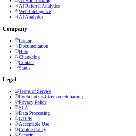
AI Bot Tracking
AI Referral Analytics
Web Intelligence
AI Analytics
Company
Pricing
Documentation
Help
Changelog
Contact
Status
Legal
Terms of Service
Endbenutzer-Lizenzvereinbarung
Privacy Policy
SLA
Data Processing
GDPR
Acceptable Use
Cookie Policy
Security