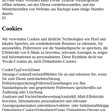
Im Falle eines Verstoßes kann Yovale Systeme vorübergehend
offline nehmen, um den Dienst wiederherzustellen, und das
Wiederherstellen von Websites aus Backups kann einige Stunden
dauern.
05
Cookies
Wir verwenden Cookies und ähnliche Technologien wie Pixel und
lokalen Speicher, um wiederkehrende Benutzer zu erkennen, Sie
anzumelden, Präferenzen wie die Standardsprache zu speichern, die
Effektivität von E-Mails zu bewerten, relevante Anzeigen zu zeigen
und Informationen zu personalisieren. Diese Richtlinie deckt nur
Yovale-Cookies ab, nicht Drittanbieter-Cookies.
Cookie
Typ
Zweck
Dauer
Sitzungs-Cookies
Essenziell
Melden Sie an und erkennen Sie, wenn
Sie zum Dienst zurückkehren
Sitzung
Präferenzspeicherung
Präferenz
Einstellungen wie Ihre
Standardsprache und gespeicherte Präferenzen speichern
Bis zur
Änderung oder Löschung
Analysen und Nachrichtenbewertung
Analytik
E-Mail-Effektivität
bewerten, Informationen personalisieren und relevante
Anzeigenpräsentation unterstützen
Anbieter- oder funktionsabhängig
Drittanbieter-Cookies
Drittanbieter
Einige Drittanbieter-Dienste wie