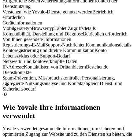
Aufgerufene Seiten
Weiterleitungsinformationen
Kontext der
Dienstnutzung
Verstehen, wie Yovale-Dienste genutzt werden
Betrieblich
erforderlich
Geräteinformationen
Mobilgerätetyp
Browsertyp
Tablet-Zugriffsdetails
Kompatibilität, Darstellung und Diagnose
Betrieblich erforderlich
Von Ihnen gesendete Informationen
Registrierungs-E-Mail
Support-Nachrichten
Kommunikationsdetails
Kontoregistrierung und direkte Kommunikation
Konto-
Lebenszyklus oder Support-Bedarf
Netzwerk- und kontoverknüpfte Daten
IP-Adresse
Kontaktlisten von Drittanbietern
Bestehende
Dienstkontakte
Spam-Prävention, Missbrauchskontrolle, Personalisierung,
aggregierte Nutzungsanalyse und Kontaktabgleich
Dienst- und
Sicherheitsbedarf
02
Wie Yovale Ihre Informationen
verwendet
Yovale verwendet gesammelte Informationen, um sicheren und
optimierten Zugang zur Website und zu den Diensten zu bieten, die