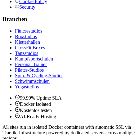
Cookie Policy
Security
Branchen
Fitnessstudios
Boxstudios
Kletterhallen
CrossFit Boxes
Tanzstudios
Kampfsportschulen
Personal Trainer
Pilates-Studios
Spin- & Cycling-Studios
Schwimmschulen
Yogastudios
99.99% Uptime SLA
Docker Isolated
Kostenlos testen
AI-Ready Hosting
All sites run in isolated Docker containers with automatic SSL via
Traefik. Infrastructure powered by dedicated servers across multiple
regions.