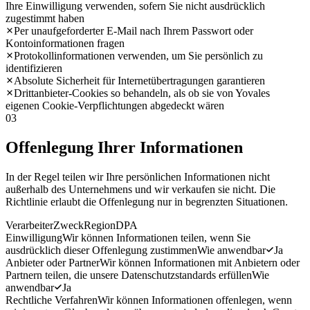
Ihre Einwilligung verwenden, sofern Sie nicht ausdrücklich
zugestimmt haben
Per unaufgeforderter E-Mail nach Ihrem Passwort oder
Kontoinformationen fragen
Protokollinformationen verwenden, um Sie persönlich zu
identifizieren
Absolute Sicherheit für Internetübertragungen garantieren
Drittanbieter-Cookies so behandeln, als ob sie von Yovales
eigenen Cookie-Verpflichtungen abgedeckt wären
03
Offenlegung Ihrer Informationen
In der Regel teilen wir Ihre persönlichen Informationen nicht
außerhalb des Unternehmens und wir verkaufen sie nicht. Die
Richtlinie erlaubt die Offenlegung nur in begrenzten Situationen.
Verarbeiter
Zweck
Region
DPA
Einwilligung
Wir können Informationen teilen, wenn Sie
ausdrücklich dieser Offenlegung zustimmen
Wie anwendbar
Ja
Anbieter oder Partner
Wir können Informationen mit Anbietern oder
Partnern teilen, die unsere Datenschutzstandards erfüllen
Wie
anwendbar
Ja
Rechtliche Verfahren
Wir können Informationen offenlegen, wenn