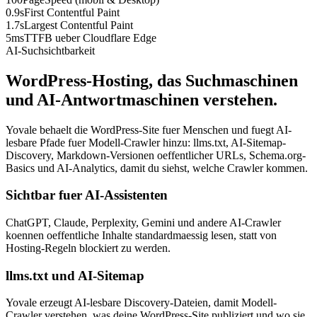
0.9s
First Contentful Paint
1.7s
Largest Contentful Paint
5ms
TTFB ueber Cloudflare Edge
AI-Suchsichtbarkeit
WordPress-Hosting, das Suchmaschinen
und AI-Antwortmaschinen verstehen.
Yovale behaelt die WordPress-Site fuer Menschen und fuegt AI-
lesbare Pfade fuer Modell-Crawler hinzu: llms.txt, AI-Sitemap-
Discovery, Markdown-Versionen oeffentlicher URLs, Schema.org-
Basics und AI-Analytics, damit du siehst, welche Crawler kommen.
Sichtbar fuer AI-Assistenten
ChatGPT, Claude, Perplexity, Gemini und andere AI-Crawler
koennen oeffentliche Inhalte standardmaessig lesen, statt von
Hosting-Regeln blockiert zu werden.
llms.txt und AI-Sitemap
Yovale erzeugt AI-lesbare Discovery-Dateien, damit Modell-
Crawler verstehen, was deine WordPress-Site publiziert und wo sie