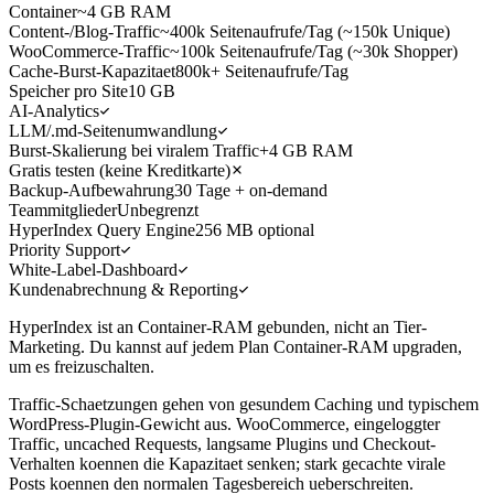
Container
~4 GB RAM
Content-/Blog-Traffic
~400k Seitenaufrufe/Tag (~150k Unique)
WooCommerce-Traffic
~100k Seitenaufrufe/Tag (~30k Shopper)
Cache-Burst-Kapazitaet
800k+ Seitenaufrufe/Tag
Speicher pro Site
10 GB
AI-Analytics
LLM/.md-Seitenumwandlung
Burst-Skalierung bei viralem Traffic
+4 GB RAM
Gratis testen (keine Kreditkarte)
Backup-Aufbewahrung
30 Tage + on-demand
Teammitglieder
Unbegrenzt
HyperIndex Query Engine
256 MB optional
Priority Support
White-Label-Dashboard
Kundenabrechnung & Reporting
HyperIndex ist an Container-RAM gebunden, nicht an Tier-
Marketing. Du kannst auf jedem Plan Container-RAM upgraden,
um es freizuschalten.
Traffic-Schaetzungen gehen von gesundem Caching und typischem
WordPress-Plugin-Gewicht aus. WooCommerce, eingeloggter
Traffic, uncached Requests, langsame Plugins und Checkout-
Verhalten koennen die Kapazitaet senken; stark gecachte virale
Posts koennen den normalen Tagesbereich ueberschreiten.