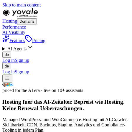
Skip to main content
Hosting
Domains
Performance
AI Visibility
Features
Pricing
AI Agents
de
Log in
Sign up
de
Log in
Sign up
priced for the AI era · live on 10+ assistants
Hosting fuer das AI-Zeitalter.
Bepreist wie Hosting.
Keine Renewal-Ueberraschungen.
Managed WordPress- und WooCommerce-Hosting mit AI-Crawler-
Sichtbarkeit, CDN, Backups, Staging, Analytics und Compliance-
Tooling in jedem Plan.