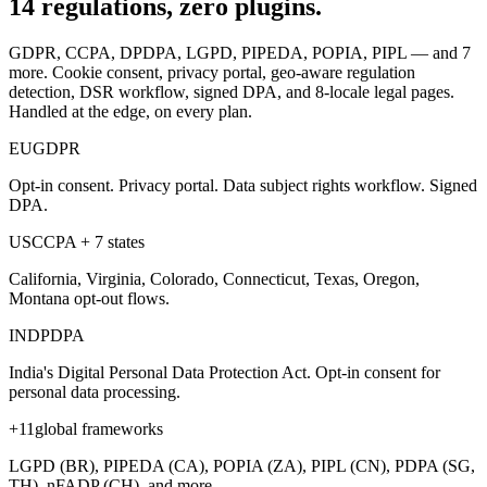
14
regulations,
zero plugins.
GDPR, CCPA, DPDPA, LGPD, PIPEDA, POPIA, PIPL — and 7
more. Cookie consent, privacy portal, geo-aware regulation
detection, DSR workflow, signed DPA, and 8-locale legal pages.
Handled at the edge, on every plan.
EU
GDPR
Opt-in consent. Privacy portal. Data subject rights workflow. Signed
DPA.
US
CCPA + 7 states
California, Virginia, Colorado, Connecticut, Texas, Oregon,
Montana opt-out flows.
IN
DPDPA
India's Digital Personal Data Protection Act. Opt-in consent for
personal data processing.
+11
global frameworks
LGPD (BR), PIPEDA (CA), POPIA (ZA), PIPL (CN), PDPA (SG,
TH), nFADP (CH), and more.