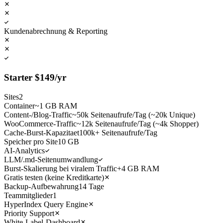
Kundenabrechnung & Reporting
Starter
$
149
/yr
Sites
2
Container
~1 GB RAM
Content-/Blog-Traffic
~50k Seitenaufrufe/Tag (~20k Unique)
WooCommerce-Traffic
~12k Seitenaufrufe/Tag (~4k Shopper)
Cache-Burst-Kapazitaet
100k+ Seitenaufrufe/Tag
Speicher pro Site
10 GB
AI-Analytics
LLM/.md-Seitenumwandlung
Burst-Skalierung bei viralem Traffic
+4 GB RAM
Gratis testen (keine Kreditkarte)
Backup-Aufbewahrung
14 Tage
Teammitglieder
1
HyperIndex Query Engine
Priority Support
White-Label-Dashboard