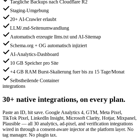
Taegliche Backups nach Cloudflare R2
Staging-Umgebung
20+ AI-Crawler erlaubt
LLM/.md-Seitenumwandlung
Automatisch erzeugte llms.txt und AI-Sitemap
Schema.org + OG automatisch injiziert
AI-Analytics-Dashboard
10 GB Speicher pro Site
+4 GB RAM Burst-Skalierung fuer bis zu 15 Tage/Monat
Selbstheilende Container
integrations
30+
native integrations,
on every plan.
Paste an ID, hit save. Google Analytics 4, GTM, Meta Pixel,
TikTok Pixel, LinkedIn Insight, Microsoft Clarity, Hotjar, Mixpanel,
Plausible — all 30 analytics, ad-pixel, and verification integrations
wired in through a consent-aware injector at the platform layer. No
tag manager. No plugin tax.