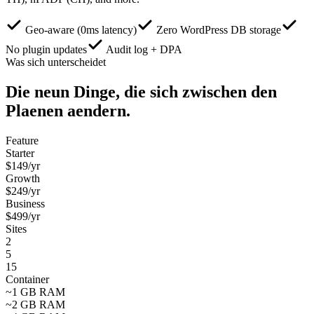
Geo-aware (0ms latency)
Zero WordPress DB storage
No plugin updates
Audit log + DPA
Was sich unterscheidet
Die neun Dinge, die sich zwischen den
Plaenen aendern.
Feature
Starter
$
149
/yr
Growth
$
249
/yr
Business
$
499
/yr
Sites
2
5
15
Container
~1 GB RAM
~2 GB RAM