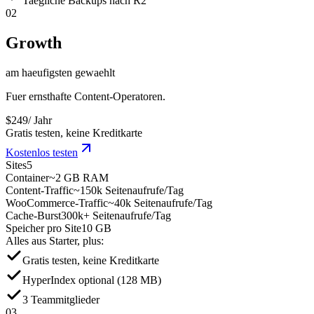
Taegliche Backups nach R2
02
Growth
am haeufigsten gewaehlt
Fuer ernsthafte Content-Operatoren.
$
249
/ Jahr
Gratis testen, keine Kreditkarte
Kostenlos testen
Sites
5
Container
~2 GB RAM
Content-Traffic
~150k Seitenaufrufe/Tag
WooCommerce-Traffic
~40k Seitenaufrufe/Tag
Cache-Burst
300k+ Seitenaufrufe/Tag
Speicher pro Site
10 GB
Alles aus Starter, plus:
Gratis testen, keine Kreditkarte
HyperIndex optional (128 MB)
3 Teammitglieder
03