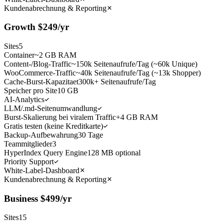
Kundenabrechnung & Reporting
Growth
$
249
/yr
Sites
5
Container
~2 GB RAM
Content-/Blog-Traffic
~150k Seitenaufrufe/Tag (~60k Unique)
WooCommerce-Traffic
~40k Seitenaufrufe/Tag (~13k Shopper)
Cache-Burst-Kapazitaet
300k+ Seitenaufrufe/Tag
Speicher pro Site
10 GB
AI-Analytics
LLM/.md-Seitenumwandlung
Burst-Skalierung bei viralem Traffic
+4 GB RAM
Gratis testen (keine Kreditkarte)
Backup-Aufbewahrung
30 Tage
Teammitglieder
3
HyperIndex Query Engine
128 MB optional
Priority Support
White-Label-Dashboard
Kundenabrechnung & Reporting
Business
$
499
/yr
Sites
15