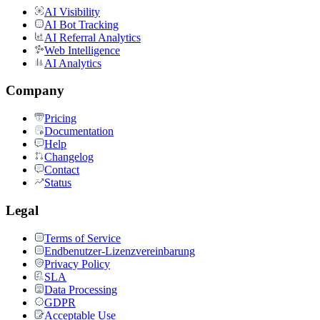
AI Visibility
AI Bot Tracking
AI Referral Analytics
Web Intelligence
AI Analytics
Company
Pricing
Documentation
Help
Changelog
Contact
Status
Legal
Terms of Service
Endbenutzer-Lizenzvereinbarung
Privacy Policy
SLA
Data Processing
GDPR
Acceptable Use