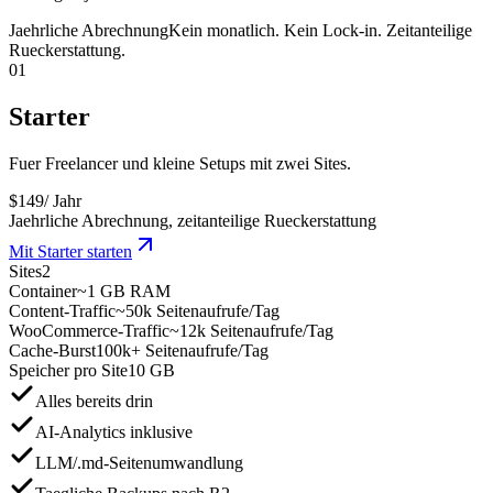
Jaehrliche Abrechnung
Kein monatlich. Kein Lock-in. Zeitanteilige
Rueckerstattung.
01
Starter
Fuer Freelancer und kleine Setups mit zwei Sites.
$
149
/ Jahr
Jaehrliche Abrechnung, zeitanteilige Rueckerstattung
Mit Starter starten
Sites
2
Container
~1 GB RAM
Content-Traffic
~50k Seitenaufrufe/Tag
WooCommerce-Traffic
~12k Seitenaufrufe/Tag
Cache-Burst
100k+ Seitenaufrufe/Tag
Speicher pro Site
10 GB
Alles bereits drin
AI-Analytics inklusive
LLM/.md-Seitenumwandlung