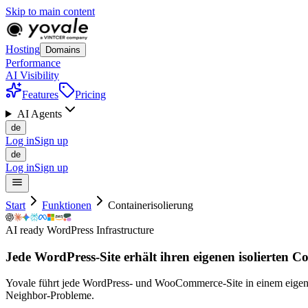
Skip to main content
Hosting
Domains
Performance
AI Visibility
Features
Pricing
AI Agents
de
Log in
Sign up
de
Log in
Sign up
Start
Funktionen
Containerisolierung
AI ready WordPress Infrastructure
Jede WordPress-Site erhält ihren eigenen
isolierten
Con
Yovale führt jede WordPress- und WooCommerce-Site in einem eigene
Neighbor-Probleme.