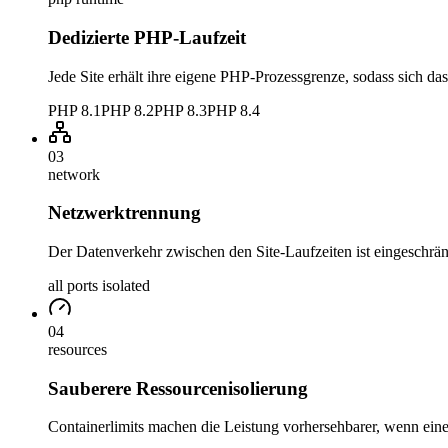
Dedizierte PHP-Laufzeit
Jede Site erhält ihre eigene PHP-Prozessgrenze, sodass sich das 
PHP
8.1
PHP
8.2
PHP
8.3
PHP
8.4
03
network
Netzwerktrennung
Der Datenverkehr zwischen den Site-Laufzeiten ist eingeschränkt
all ports isolated
04
resources
Sauberere Ressourcenisolierung
Containerlimits machen die Leistung vorhersehbarer, wenn eine 