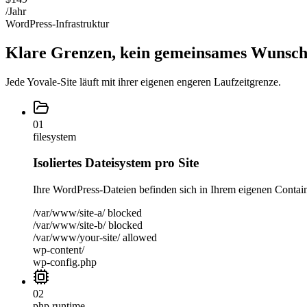
/Jahr
WordPress-Infrastruktur
Klare Grenzen, kein gemeinsames Wunsc
Jede Yovale-Site läuft mit ihrer eigenen engeren Laufzeitgrenze.
01
filesystem
Isoliertes Dateisystem pro Site
Ihre WordPress-Dateien befinden sich in Ihrem eigenen Container
/var/www/site-a/ blocked
/var/www/site-b/ blocked
/var/www/your-site/ allowed
wp-content/
wp-config.php
02
php runtime