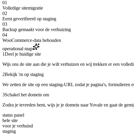
01
Volledige sitemigratie
02
Eerst geverifieerd op staging
03
Backup gemaakt voor de verhuizing
04
WooCommerce-data behouden
operational map
1
Deel je huidige site
Wijs ons de site aan die je wilt verhuizen en wij trekken er een volled
2
Bekijk 'm op staging
We zetten de site op een staging-URL zodat je pagina's, formulieren 
3
Schakel het domein om
Zodra je tevreden bent, wijs je je domein naar Yovale en gaat de gemig
status panel
hele site
voor je verhuisd
staging