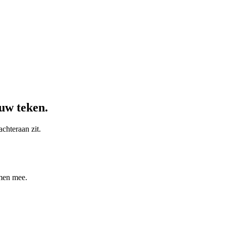
ouw
teken.
achteraan zit.
amen mee.