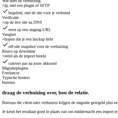
Wie doet de verhuizing
×
jij, met een plugin of SFTP
begeleid, met de site voor je verhuisd
Verificatie
×
op de live site na DNS
eerst op een staging-URL
Vangnet
×
hopen dat je een backup hebt
off-site snapshot voor de verhuizing
Risico op downtime
×
reëel als de import breekt
cutover pas na jouw akkoord
Migratieplugins
Freelancer
Typische hosters
bureaus
draag de verhuizing over, hou de relatie.
Bureaus die client-sites verhuizen krijgen de migratie geregeld plus e
Je keurt het resultaat goed in plaats van om middernacht een import t