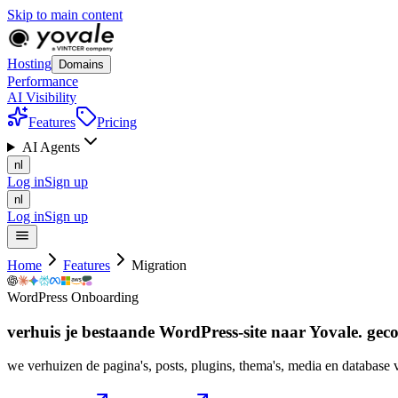
Skip to main content
Hosting
Domains
Performance
AI Visibility
Features
Pricing
AI Agents
nl
Log in
Sign up
nl
Log in
Sign up
Home
Features
Migration
WordPress Onboarding
verhuis je bestaande WordPress-site naar Yovale. gec
we verhuizen de pagina's, posts, plugins, thema's, media en database va