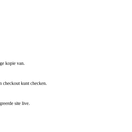
ige kopie van.
en checkout kunt checken.
reerde site live.