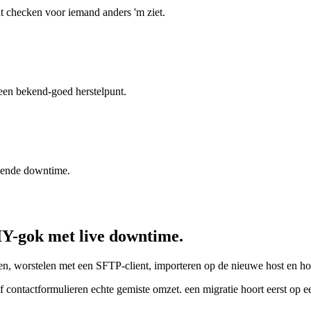
t checken voor iemand anders 'm ziet.
d een bekend-goed herstelpunt.
ssende downtime.
IY-gok met
live
downtime.
n, worstelen met een SFTP-client, importeren op de nieuwe host en hop
 of contactformulieren echte gemiste omzet. een migratie hoort eerst o