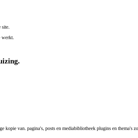
 site.
e werkt.
izing.
dige kopie van. pagina's, posts en mediabibliotheek plugins en thema's z