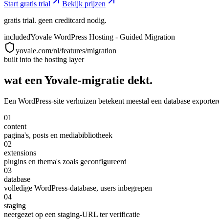
Start gratis trial
Bekijk prijzen
gratis trial. geen creditcard nodig.
included
Yovale WordPress Hosting - Guided Migration
yovale.com/nl/features/migration
built into the hosting layer
wat een Yovale-migratie dekt.
Een WordPress-site verhuizen betekent meestal een database exportere
01
content
pagina's, posts en mediabibliotheek
02
extensions
plugins en thema's zoals geconfigureerd
03
database
volledige WordPress-database, users inbegrepen
04
staging
neergezet op een staging-URL ter verificatie