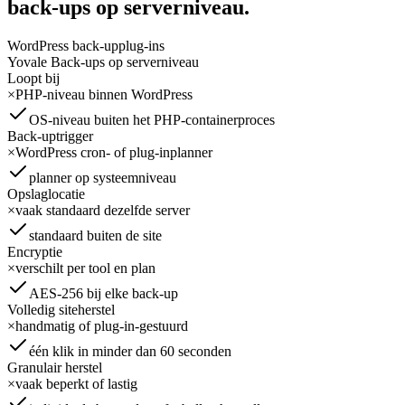
back-ups op serverniveau.
WordPress back-upplug-ins
Yovale Back-ups op serverniveau
Loopt bij
×
PHP-niveau binnen WordPress
OS-niveau buiten het PHP-containerproces
Back-uptrigger
×
WordPress cron- of plug-inplanner
planner op systeemniveau
Opslaglocatie
×
vaak standaard dezelfde server
standaard buiten de site
Encryptie
×
verschilt per tool en plan
AES-256 bij elke back-up
Volledig siteherstel
×
handmatig of plug-in-gestuurd
één klik in minder dan 60 seconden
Granulair herstel
×
vaak beperkt of lastig