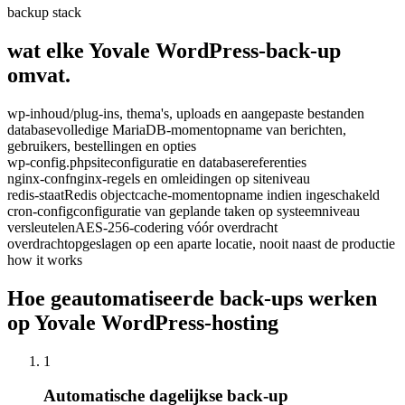
backup stack
wat elke Yovale WordPress-back-up
omvat.
wp-inhoud/
plug-ins, thema's, uploads en aangepaste bestanden
database
volledige MariaDB-momentopname van berichten,
gebruikers, bestellingen en opties
wp-config.php
siteconfiguratie en databasereferenties
nginx-conf
nginx-regels en omleidingen op siteniveau
redis-staat
Redis objectcache-momentopname indien ingeschakeld
cron-config
configuratie van geplande taken op systeemniveau
versleutelen
AES-256-codering vóór overdracht
overdracht
opgeslagen op een aparte locatie, nooit naast de productie
how it works
Hoe geautomatiseerde back-ups werken
op Yovale WordPress-hosting
1
Automatische dagelijkse back-up