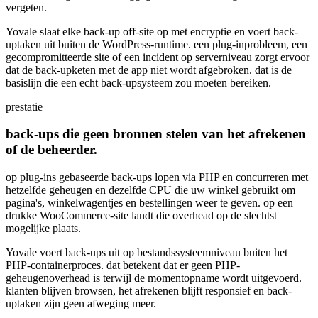
vergeten.
Yovale slaat elke back-up off-site op met encryptie en voert back-
uptaken uit buiten de WordPress-runtime. een plug-inprobleem, een
gecompromitteerde site of een incident op serverniveau zorgt ervoor
dat de back-upketen met de app niet wordt afgebroken. dat is de
basislijn die een echt back-upsysteem zou moeten bereiken.
prestatie
back-ups die geen bronnen stelen van het afrekenen
of de beheerder.
op plug-ins gebaseerde back-ups lopen via PHP en concurreren met
hetzelfde geheugen en dezelfde CPU die uw winkel gebruikt om
pagina's, winkelwagentjes en bestellingen weer te geven. op een
drukke WooCommerce-site landt die overhead op de slechtst
mogelijke plaats.
Yovale voert back-ups uit op bestandssysteemniveau buiten het
PHP-containerproces. dat betekent dat er geen PHP-
geheugenoverhead is terwijl de momentopname wordt uitgevoerd.
klanten blijven browsen, het afrekenen blijft responsief en back-
uptaken zijn geen afweging meer.