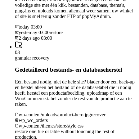
volledige site met één klik. bestanden, database, thema's,
plug-ins en uploads komen allemaal weer samen. uw winkel
of site is snel terug zonder FTP of phpMyAdmin.
today 03:00
yesterday 03:00
restore
2 days ago 03:00
03
granular recovery
Gedetailleerd bestands- en databaseherstel
Eén bestand nodig, niet de hele site? blader door een back-up
en herstel alleen het bestand of de databasetabel die u nodig
heeft. herstel een productafbeelding, uploadmap of een
WooCommerce-tabel zonder de rest van de productie aan te
raken.
wp-content/uploads/product-hero.jpg
recover
wp_wc_orders
wp-content/themes/store/style.css
restore one file or table without touching the rest of
production.