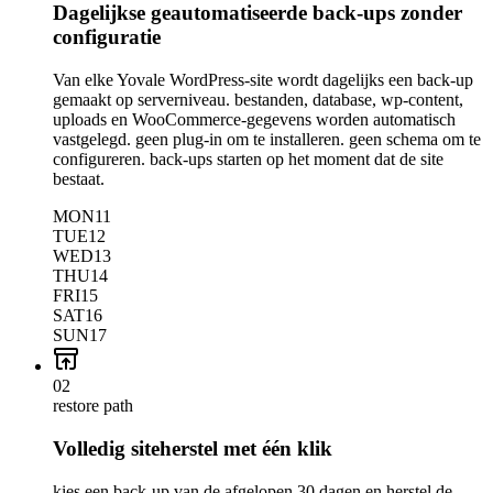
Dagelijkse geautomatiseerde back-ups zonder
configuratie
Van elke Yovale WordPress-site wordt dagelijks een back-up
gemaakt op serverniveau. bestanden, database, wp-content,
uploads en WooCommerce-gegevens worden automatisch
vastgelegd. geen plug-in om te installeren. geen schema om te
configureren. back-ups starten op het moment dat de site
bestaat.
MON
11
TUE
12
WED
13
THU
14
FRI
15
SAT
16
SUN
17
02
restore path
Volledig siteherstel met één klik
kies een back-up van de afgelopen 30 dagen en herstel de