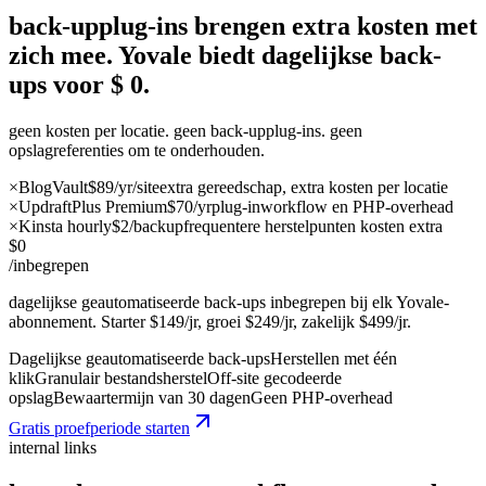
back-upplug-ins brengen extra kosten met
zich mee. Yovale biedt dagelijkse back-
ups voor
$
0.
geen kosten per locatie. geen back-upplug-ins. geen
opslagreferenties om te onderhouden.
×
BlogVault
$89/yr/site
extra gereedschap, extra kosten per locatie
×
UpdraftPlus Premium
$70/yr
plug-inworkflow en PHP-overhead
×
Kinsta hourly
$2/backup
frequentere herstelpunten kosten extra
$0
/inbegrepen
dagelijkse geautomatiseerde back-ups inbegrepen bij elk Yovale-
abonnement. Starter $149/jr, groei $249/jr, zakelijk $499/jr.
Dagelijkse geautomatiseerde back-ups
Herstellen met één
klik
Granulair bestandsherstel
Off-site gecodeerde
opslag
Bewaartermijn van 30 dagen
Geen PHP-overhead
Gratis proefperiode starten
internal links