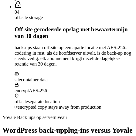
04
off-site storage
Off-site gecodeerde opslag met bewaartermijn
van 30 dagen
back-ups staan off-site op een aparte locatie met AES-256-
codering in rust. als de hoofdserver uitvalt, is de back-up nog
steeds veilig. elk abonnement krijgt dezelfde dagelijkse
retentie van 30 dagen.
site
container data
encrypt
AES-256
off-site
separate location
encrypted copy stays away from production.
Yovale Back-ups op serverniveau
WordPress back-upplug-ins versus Yovale