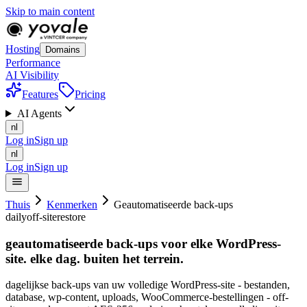
Skip to main content
Hosting
Domains
Performance
AI Visibility
Features
Pricing
AI Agents
nl
Log in
Sign up
nl
Log in
Sign up
Thuis
Kenmerken
Geautomatiseerde back-ups
daily
off-site
restore
geautomatiseerde back-ups voor elke WordPress-
site. elke dag. buiten
het
terrein.
dagelijkse back-ups van uw volledige WordPress-site - bestanden,
database, wp-content, uploads, WooCommerce-bestellingen - off-