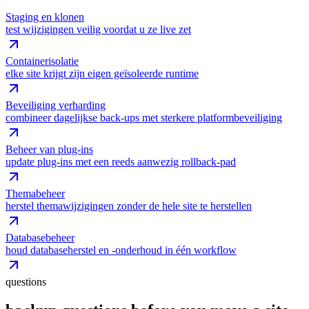
Staging en klonen
test wijzigingen veilig voordat u ze live zet
Containerisolatie
elke site krijgt zijn eigen geïsoleerde runtime
Beveiliging verharding
combineer dagelijkse back-ups met sterkere platformbeveiliging
Beheer van plug-ins
update plug-ins met een reeds aanwezig rollback-pad
Themabeheer
herstel themawijzigingen zonder de hele site te herstellen
Databasebeheer
houd databaseherstel en -onderhoud in één workflow
questions