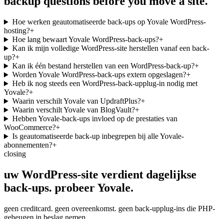
backup questions before you move a site.
Hoe werken geautomatiseerde back-ups op Yovale WordPress-
hosting?
+
Hoe lang bewaart Yovale WordPress-back-ups?
+
Kan ik mijn volledige WordPress-site herstellen vanaf een back-
up?
+
Kan ik één bestand herstellen van een WordPress-back-up?
+
Worden Yovale WordPress-back-ups extern opgeslagen?
+
Heb ik nog steeds een WordPress-back-upplug-in nodig met
Yovale?
+
Waarin verschilt Yovale van UpdraftPlus?
+
Waarin verschilt Yovale van BlogVault?
+
Hebben Yovale-back-ups invloed op de prestaties van
WooCommerce?
+
Is geautomatiseerde back-up inbegrepen bij alle Yovale-
abonnementen?
+
closing
uw WordPress-site verdient dagelijkse
back-ups.
probeer
Yovale.
geen creditcard. geen overeenkomst. geen back-upplug-ins die PHP-
geheugen in beslag nemen.