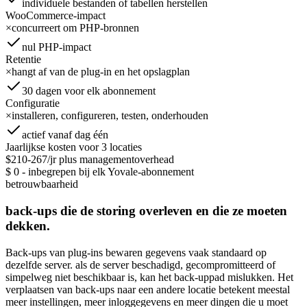
individuele bestanden of tabellen herstellen
WooCommerce-impact
×
concurreert om PHP-bronnen
nul PHP-impact
Retentie
×
hangt af van de plug-in en het opslagplan
30 dagen voor elk abonnement
Configuratie
×
installeren, configureren, testen, onderhouden
actief vanaf dag één
Jaarlijkse kosten voor 3 locaties
$210-267/jr plus managementoverhead
$ 0 - inbegrepen bij elk Yovale-abonnement
betrouwbaarheid
back-ups die de storing overleven en die ze moeten
dekken.
Back-ups van plug-ins bewaren gegevens vaak standaard op
dezelfde server. als de server beschadigd, gecompromitteerd of
simpelweg niet beschikbaar is, kan het back-uppad mislukken. Het
verplaatsen van back-ups naar een andere locatie betekent meestal
meer instellingen, meer inloggegevens en meer dingen die u moet