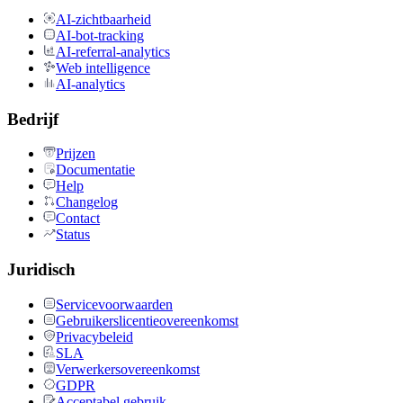
AI-zichtbaarheid
AI-bot-tracking
AI-referral-analytics
Web intelligence
AI-analytics
Bedrijf
Prijzen
Documentatie
Help
Changelog
Contact
Status
Juridisch
Servicevoorwaarden
Gebruikerslicentieovereenkomst
Privacybeleid
SLA
Verwerkersovereenkomst
GDPR
Acceptabel gebruik