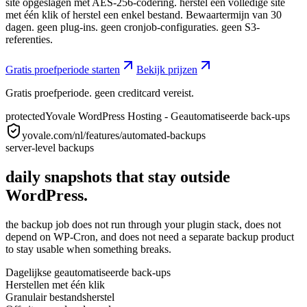
site opgeslagen met AES-256-codering. herstel een volledige site
met één klik of herstel een enkel bestand. Bewaartermijn van 30
dagen. geen plug-ins. geen cronjob-configuraties. geen S3-
referenties.
Gratis proefperiode starten
Bekijk prijzen
Gratis proefperiode. geen creditcard vereist.
protected
Yovale WordPress Hosting - Geautomatiseerde back-ups
yovale.com/nl/features/automated-backups
server-level backups
daily snapshots that stay outside
WordPress.
the backup job does not run through your plugin stack, does not
depend on WP-Cron, and does not need a separate backup product
to stay usable when something breaks.
Dagelijkse geautomatiseerde back-ups
Herstellen met één klik
Granulair bestandsherstel