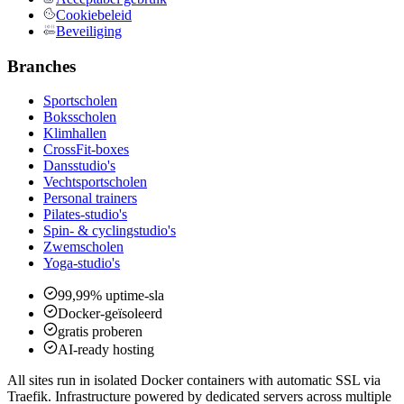
Cookiebeleid
Beveiliging
Branches
Sportscholen
Boksscholen
Klimhallen
CrossFit-boxes
Dansstudio's
Vechtsportscholen
Personal trainers
Pilates-studio's
Spin- & cyclingstudio's
Zwemscholen
Yoga-studio's
99,99% uptime-sla
Docker-geïsoleerd
gratis proberen
AI-ready hosting
All sites run in isolated Docker containers with automatic SSL via
Traefik. Infrastructure powered by dedicated servers across multiple