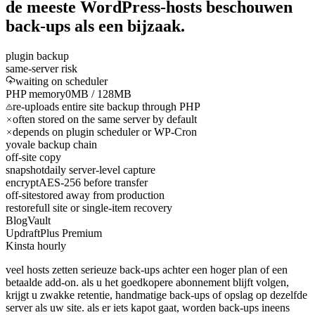
de meeste WordPress-hosts beschouwen
back-ups als
een
bijzaak.
plugin backup
same-server risk
waiting on scheduler
PHP memory
0
MB / 128MB
re-uploads entire site backup through PHP
often stored on the same server by default
depends on plugin scheduler or WP-Cron
yovale backup chain
off-site copy
snapshot
daily server-level capture
encrypt
AES-256 before transfer
off-site
stored away from production
restore
full site or single-item recovery
BlogVault
UpdraftPlus Premium
Kinsta hourly
veel hosts zetten serieuze back-ups achter een hoger plan of een
betaalde add-on. als u het goedkopere abonnement blijft volgen,
krijgt u zwakke retentie, handmatige back-ups of opslag op dezelfde
server als uw site. als er iets kapot gaat, worden back-ups ineens