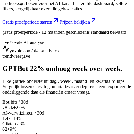
Tijdreeksgrafieken voor het AI-kanaal — zelfde dashboard, zelfde
filters, vergelijkbaar over alle gehoste sites.
Gratis proefperiode starten
Prijzen bekijken
gratis proefperiode · 12 maanden geschiedenis standaard bewaard
live
Yovale AI-analyse
yovale.com/nl/ai-analytics
trendweergave
GPTBot 22% omhoog week over week.
Elke grafiek ondersteunt dag-, week-, maand- en kwartaalrollups.
Vergelijk tussen sites, leg annotaties over deploys heen, exporteer de
onderliggende data als financiën ernaar vraagt.
Bot-hits / 30d
78.2k
+22%
AI-verwijzingen / 30d
1.4k
+14%
Citaten / 30d
62
+9%