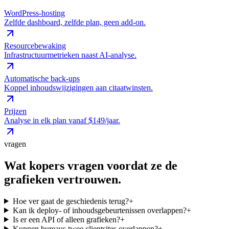
WordPress-hosting
Zelfde dashboard, zelfde plan, geen add-on.
Resourcebewaking
Infrastructuurmetrieken naast AI-analyse.
Automatische back-ups
Koppel inhoudswijzigingen aan citaatwinsten.
Prijzen
Analyse in elk plan vanaf $149/jaar.
vragen
Wat kopers vragen voordat ze de
grafieken vertrouwen.
Hoe ver gaat de geschiedenis terug?
+
Kan ik deploy- of inhoudsgebeurtenissen overlappen?
+
Is er een API of alleen grafieken?
+
Kunnen bureaus twee clientsites overlappen?
+