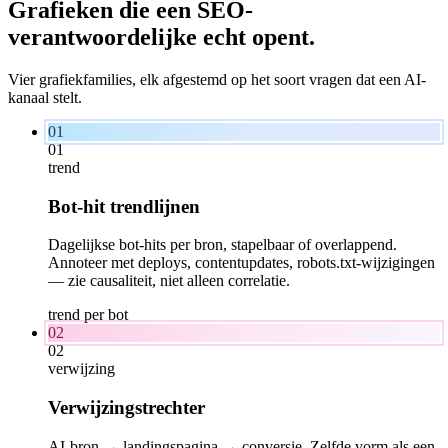
Grafieken die een SEO-
verantwoordelijke
echt
opent.
Vier grafiekfamilies, elk afgestemd op het soort vragen dat een AI-
kanaal stelt.
01
01
trend
Bot-hit trendlijnen
Dagelijkse bot-hits per bron, stapelbaar of overlappend.
Annoteer met deploys, contentupdates, robots.txt-wijzigingen
— zie causaliteit, niet alleen correlatie.
trend per bot
02
02
verwijzing
Verwijzingstrechter
AI-bron → landingspagina → conversie. Zelfde vorm als een