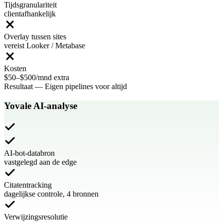
Tijdsgranulariteit
clientafhankelijk
Overlay tussen sites
vereist Looker / Metabase
Kosten
$50–$500/mnd extra
Resultaat
—
Eigen pipelines voor altijd
Yovale AI-analyse
AI-bot-databron
vastgelegd aan de edge
Citatentracking
dagelijkse controle, 4 bronnen
Verwijzingsresolutie