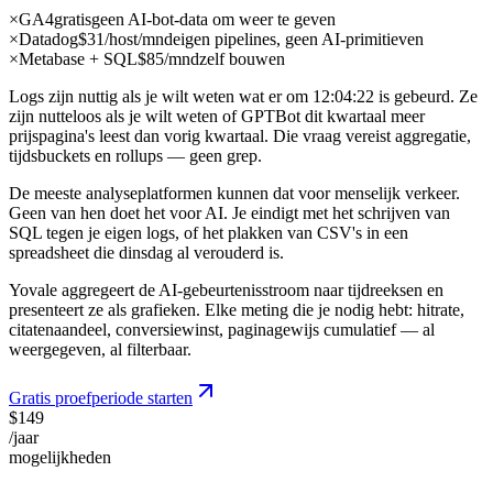
×
GA4
gratis
geen AI-bot-data om weer te geven
×
Datadog
$31/host/mnd
eigen pipelines, geen AI-primitieven
×
Metabase + SQL
$85/mnd
zelf bouwen
Logs zijn nuttig als je wilt weten wat er om 12:04:22 is gebeurd. Ze
zijn nutteloos als je wilt weten of GPTBot dit kwartaal meer
prijspagina's leest dan vorig kwartaal. Die vraag vereist aggregatie,
tijdsbuckets en rollups — geen grep.
De meeste analyseplatformen kunnen dat voor menselijk verkeer.
Geen van hen doet het voor AI. Je eindigt met het schrijven van
SQL tegen je eigen logs, of het plakken van CSV's in een
spreadsheet die dinsdag al verouderd is.
Yovale aggregeert de AI-gebeurtenisstroom naar tijdreeksen en
presenteert ze als grafieken. Elke meting die je nodig hebt: hitrate,
citatenaandeel, conversiewinst, paginagewijs cumulatief — al
weergegeven, al filterbaar.
Gratis proefperiode starten
$149
/jaar
mogelijkheden