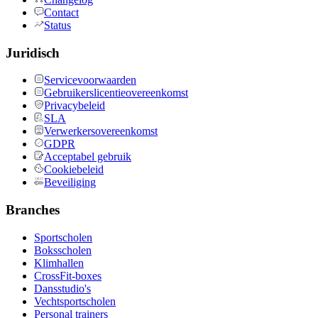
Contact
Status
Juridisch
Servicevoorwaarden
Gebruikerslicentieovereenkomst
Privacybeleid
SLA
Verwerkersovereenkomst
GDPR
Acceptabel gebruik
Cookiebeleid
Beveiliging
Branches
Sportscholen
Boksscholen
Klimhallen
CrossFit-boxes
Dansstudio's
Vechtsportscholen
Personal trainers