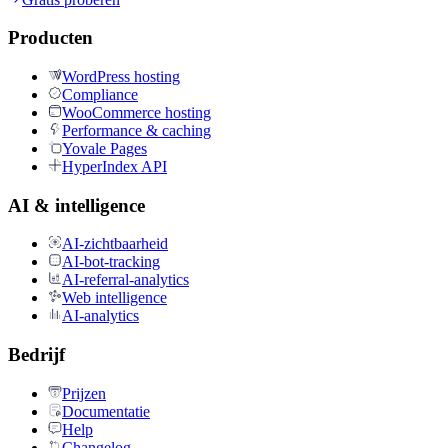
Producten
WordPress hosting
Compliance
WooCommerce hosting
Performance & caching
Yovale Pages
HyperIndex API
AI & intelligence
AI-zichtbaarheid
AI-bot-tracking
AI-referral-analytics
Web intelligence
AI-analytics
Bedrijf
Prijzen
Documentatie
Help
Changelog