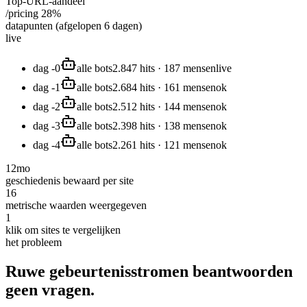
Top-URL-aandeel
/pricing 28%
datapunten (afgelopen 6 dagen)
live
dag -0
alle bots
2.847 hits · 187 mensen
live
dag -1
alle bots
2.684 hits · 161 mensen
ok
dag -2
alle bots
2.512 hits · 144 mensen
ok
dag -3
alle bots
2.398 hits · 138 mensen
ok
dag -4
alle bots
2.261 hits · 121 mensen
ok
12mo
geschiedenis bewaard per site
16
metrische waarden weergegeven
1
klik om sites te vergelijken
het probleem
Ruwe gebeurtenisstromen beantwoorden
geen
vragen.