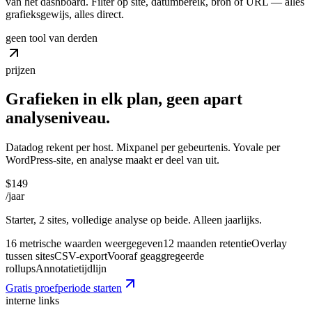
van het dashboard. Filter op site, datumbereik, bron of URL — alles
grafieksgewijs, alles direct.
geen tool van derden
prijzen
Grafieken in elk plan, geen
apart
analyseniveau.
Datadog rekent per host. Mixpanel per gebeurtenis. Yovale per
WordPress-site, en analyse maakt er deel van uit.
$149
/jaar
Starter, 2 sites, volledige analyse op beide. Alleen jaarlijks.
16 metrische waarden weergegeven
12 maanden retentie
Overlay
tussen sites
CSV-export
Vooraf geaggregeerde
rollups
Annotatietijdlijn
Gratis proefperiode starten
interne links