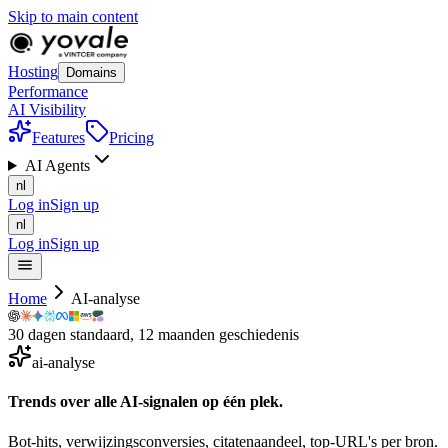
Skip to main content
Hosting
Domains
Performance
AI Visibility
Features
Pricing
AI Agents
nl
Log in
Sign up
nl
Log in
Sign up
Home
AI-analyse
30 dagen standaard, 12 maanden geschiedenis
ai-analyse
Trends over alle AI-signalen op
één
plek.
Bot-hits, verwijzingsconversies, citatenaandeel, top-URL's per bron.