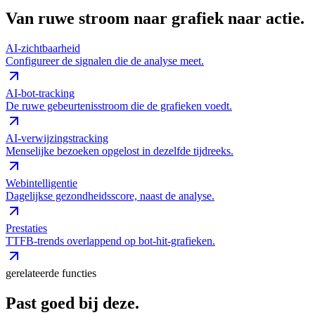
Van ruwe stroom naar grafiek naar actie.
AI-zichtbaarheid
Configureer de signalen die de analyse meet.
AI-bot-tracking
De ruwe gebeurtenisstroom die de grafieken voedt.
AI-verwijzingstracking
Menselijke bezoeken opgelost in dezelfde tijdreeks.
Webintelligentie
Dagelijkse gezondheidsscore, naast de analyse.
Prestaties
TTFB-trends overlappend op bot-hit-grafieken.
gerelateerde functies
Past goed bij deze.