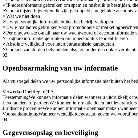
IP-adresinformatie gebruiken om spam en misbruik te bestrijden, die
Contactlijsten bijwerken die zijn gekoppeld aan gelinkte accounts
Wat we niet doen
Uw persoonlijke informatie buiten het bedrijf verkopen
Uw e-mailadres gebruiken voor promotionele of marketingberichten 
Per ongewenste e-mail naar uw wachtwoord of accountinformatie 
Logboekinformatie gebruiken om u persoonlijk te identificeren
Absolute veiligheid voor internettransmissie garanderen
Cookies van derden behandelen alsof ze onder de cookie-verplichti
03
Openbaarmaking van uw informatie
Als vuistregel delen we uw persoonlijke informatie niet buiten het bed
Verwerker
Doel
Regio
DPA
Toestemming
We kunnen informatie delen wanneer u uitdrukkelijk in
Leveranciers of partners
We kunnen informatie delen met leverancier
Juridische procedure
We kunnen informatie openbaar maken wanneer we 
Vooraankondiging
Wanneer wettelijk toegestaan, geven we vooraf beri
04
Gegevensopslag en beveiliging