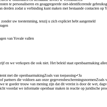
nsten te personaliseren en geaggregeerde niet-identificerende gebruiks
 van derden zodat u verbinding kunt maken met bestaande contacten op 
zonder uw toestemming, tenzij u zich expliciet hebt aangemeld
vragen
ngen van Yovale vallen
rijf en we verkopen die ook niet. Het beleid staat openbaarmaking alleen
stemt met die openbaarmaking
Zoals van toepassing
Ja
s of partners die voldoen aan onze gegevensbeschermingsnormen
Zoals 
te goeder trouw van mening zijn dat dit vereist is door de wet, dagva
cht voordat we informatie openbaar maken in reactie op juridische pro