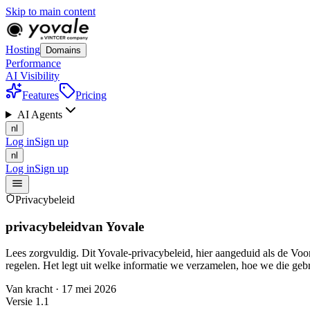
Skip to main content
Hosting
Domains
Performance
AI Visibility
Features
Pricing
AI Agents
nl
Log in
Sign up
nl
Log in
Sign up
Privacybeleid
privacybeleid
van Yovale
Lees zorgvuldig. Dit Yovale-privacybeleid, hier aangeduid als de Vo
regelen. Het legt uit welke informatie we verzamelen, hoe we die g
Van kracht
·
17 mei 2026
Versie 1.1