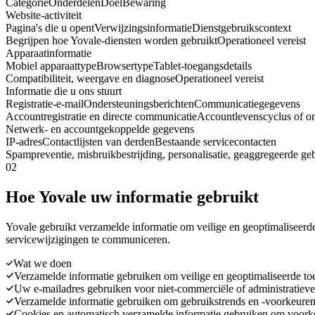
Categorie
Onderdelen
Doel
Bewaring
Website-activiteit
Pagina's die u opent
Verwijzingsinformatie
Dienstgebruikscontext
Begrijpen hoe Yovale-diensten worden gebruikt
Operationeel vereist
Apparaatinformatie
Mobiel apparaattype
Browsertype
Tablet-toegangsdetails
Compatibiliteit, weergave en diagnose
Operationeel vereist
Informatie die u ons stuurt
Registratie-e-mail
Ondersteuningsberichten
Communicatiegegevens
Accountregistratie en directe communicatie
Accountlevenscyclus of o
Netwerk- en accountgekoppelde gegevens
IP-adres
Contactlijsten van derden
Bestaande servicecontacten
Spampreventie, misbruikbestrijding, personalisatie, geaggregeerde ge
02
Hoe Yovale uw informatie gebruikt
Yovale gebruikt verzamelde informatie om veilige en geoptimaliseerde 
servicewijzigingen te communiceren.
Wat we doen
Verzamelde informatie gebruiken om veilige en geoptimaliseerde toe
Uw e-mailadres gebruiken voor niet-commerciële of administratieve
Verzamelde informatie gebruiken om gebruikstrends en -voorkeuren t
Cookies en automatisch verzamelde informatie gebruiken om voorke