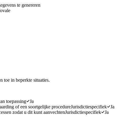
gegevens te genereren
Yovale
 toe in beperkte situaties.
van toepassing
Ja
arding of een soortgelijke procedure
Jurisdictiespecifiek
Ja
cessen zodat u dit kunt aanvechten
Jurisdictiespecifiek
Ja