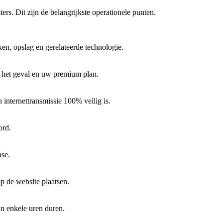
ers. Dit zijn de belangrijkste operationele punten.
n, opslag en gerelateerde technologie.
n het geval en uw premium plan.
nternettransmissie 100% veilig is.
ord.
ase.
p de website plaatsen.
an enkele uren duren.