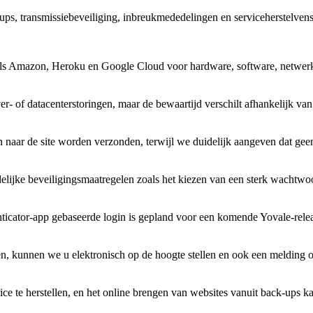
-ups, transmissiebeveiliging, inbreukmededelingen en serviceherstelvenst
als Amazon, Heroku en Google Cloud voor hardware, software, netwerke
- of datacenterstoringen, maar de bewaartijd verschilt afhankelijk va
r de site worden verzonden, terwijl we duidelijk aangeven dat geen i
delijke beveiligingsmaatregelen zoals het kiezen van een sterk wachtwo
enticator-app gebaseerde login is gepland voor een komende Yovale-rele
n, kunnen we u elektronisch op de hoogte stellen en ook een melding o
ice te herstellen, en het online brengen van websites vanuit back-ups k