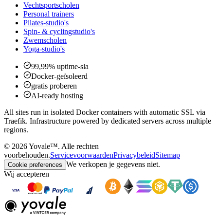
Vechtsportscholen
Personal trainers
Pilates-studio's
Spin- & cyclingstudio's
Zwemscholen
Yoga-studio's
99,99% uptime-sla
Docker-geïsoleerd
gratis proberen
AI-ready hosting
All sites run in isolated Docker containers with automatic SSL via
Traefik. Infrastructure powered by dedicated servers across multiple
regions.
©
2026
Yovale™.
Alle rechten
voorbehouden.
Servicevoorwaarden
Privacybeleid
Sitemap
We verkopen je gegevens niet.
Cookie preferences
Wij accepteren