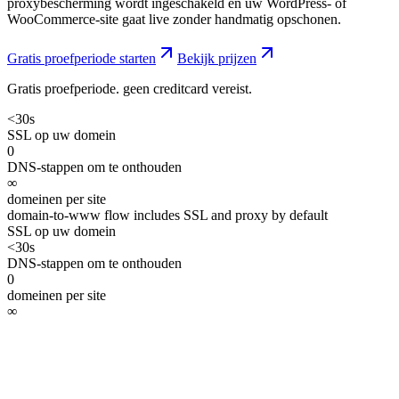
proxybescherming wordt ingeschakeld en uw WordPress- of
WooCommerce-site gaat live zonder handmatig opschonen.
Gratis proefperiode starten
Bekijk prijzen
Gratis proefperiode. geen creditcard vereist.
<30s
SSL op uw domein
0
DNS-stappen om te onthouden
∞
domeinen per site
domain-to-www flow includes SSL and proxy by default
SSL op uw domein
<30s
DNS-stappen om te onthouden
0
domeinen per site
∞
het probleem