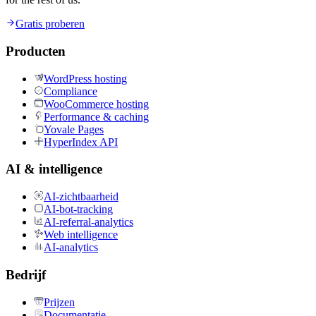
Gratis proberen
Producten
WordPress hosting
Compliance
WooCommerce hosting
Performance & caching
Yovale Pages
HyperIndex API
AI & intelligence
AI-zichtbaarheid
AI-bot-tracking
AI-referral-analytics
Web intelligence
AI-analytics
Bedrijf
Prijzen
Documentatie