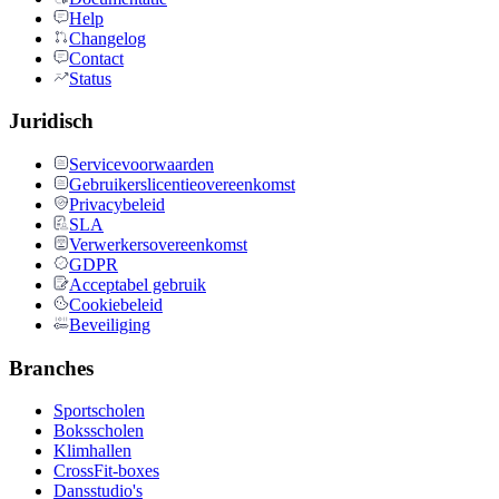
Help
Changelog
Contact
Status
Juridisch
Servicevoorwaarden
Gebruikerslicentieovereenkomst
Privacybeleid
SLA
Verwerkersovereenkomst
GDPR
Acceptabel gebruik
Cookiebeleid
Beveiliging
Branches
Sportscholen
Boksscholen
Klimhallen
CrossFit-boxes
Dansstudio's