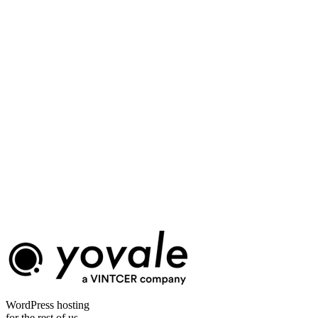
Heb ik een apart Cloudflare-account nodig?
Kan ik meerdere domeinen aan één site koppelen?
Werkt Yovale WordPress-URL's automatisch bij?
Is aangepaste domeinondersteuning inbegrepen bij alle Yovale-
abonnementen?
closing
verbind uw domein met WordPress-
hosting die de rest afhandelt. probeer
Yovale.
geen creditcard. geen overeenkomst. geen SSL-upsell-onzin.
Gratis proefperiode starten
Gratis proefperiode. geen creditcard vereist.
WordPress hosting
for the rest of us.