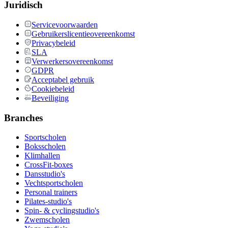
Juridisch
Servicevoorwaarden
Gebruikerslicentieovereenkomst
Privacybeleid
SLA
Verwerkersovereenkomst
GDPR
Acceptabel gebruik
Cookiebeleid
Beveiliging
Branches
Sportscholen
Boksscholen
Klimhallen
CrossFit-boxes
Dansstudio's
Vechtsportscholen
Personal trainers
Pilates-studio's
Spin- & cyclingstudio's
Zwemscholen