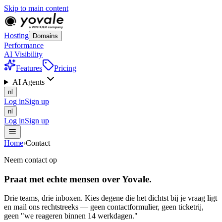
Skip to main content
Hosting
Domains
Performance
AI Visibility
Features
Pricing
AI Agents
nl
Log in
Sign up
nl
Log in
Sign up
Home
›
Contact
Neem contact op
Praat met
echte mensen
over Yovale.
Drie teams, drie inboxen. Kies degene die het dichtst bij je vraag ligt
en mail ons rechtstreeks — geen contactformulier, geen ticketrij,
geen "we reageren binnen 14 werkdagen."