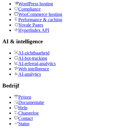
WordPress hosting
Compliance
WooCommerce hosting
Performance & caching
Yovale Pages
HyperIndex API
AI & intelligence
AI-zichtbaarheid
AI-bot-tracking
AI-referral-analytics
Web intelligence
AI-analytics
Bedrijf
Prijzen
Documentatie
Help
Changelog
Contact
Status