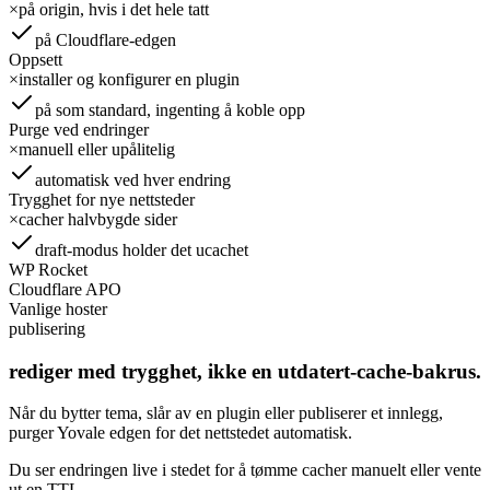
×
på origin, hvis i det hele tatt
på Cloudflare-edgen
Oppsett
×
installer og konfigurer en plugin
på som standard, ingenting å koble opp
Purge ved endringer
×
manuell eller upålitelig
automatisk ved hver endring
Trygghet for nye nettsteder
×
cacher halvbygde sider
draft-modus holder det ucachet
WP Rocket
Cloudflare APO
Vanlige hoster
publisering
rediger med trygghet, ikke en utdatert-cache-bakrus.
Når du bytter tema, slår av en plugin eller publiserer et innlegg,
purger Yovale edgen for det nettstedet automatisk.
Du ser endringen live i stedet for å tømme cacher manuelt eller vente
ut en TTL.