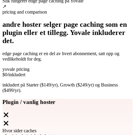
Slik fungerer edge page caching på Yovale
↗
pricing and comparison
andre hoster selger page caching som en
plugin eller et tillegg. Yovale
inkluderer
det.
edge page caching er en del av hvert abonnement, satt opp og
vedlikeholdt for deg.
yovale pricing
$0
/inkludert
inkludert på Starter ($149/yr), Growth ($249/yr) og Business
($499/yr).
Plugin / vanlig hoster
Hvor sider caches