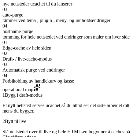
nye nettsteder ucachet til du lanserer
03
auto-purge
tømmer ved tema-, plugin-, meny- og innholdsendringer
04
hostname-purge
tømming for hele nettstedet ved endringer som maler om hver side
01
Edge-cache av hele siden
02
Draft- / live-cache-modus
03
Automatisk purge ved endringer
04
Forbikobling av handlekurv og kasse
operational map
1
Bygg i draft-modus
Et nytt nettsted serves ucachet så du alltid ser det siste arbeidet ditt
mens du bygger.
2
Bytt til live
Slå nettstedet over til live og hele HTML-en begynner å caches på