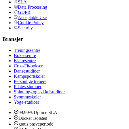
SLA
Data Processing
GDPR
Acceptable Use
Cookie Policy
Security
Bransjer
Treningssentre
Boksesentre
Klatresentre
CrossFit-bokser
Dansestudioer
Kampsportskoler
Personlige trenere
Pilates-studioer
Spinning- og sykkelstudioer
Svømmeskoler
Yoga-studioer
99.99% Uptime SLA
Docker Isolated
gratis prøveperiode