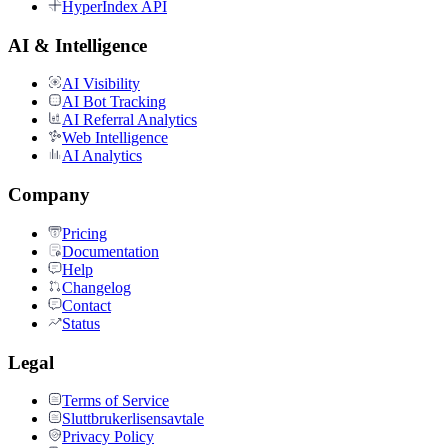
HyperIndex API
AI & Intelligence
AI Visibility
AI Bot Tracking
AI Referral Analytics
Web Intelligence
AI Analytics
Company
Pricing
Documentation
Help
Changelog
Contact
Status
Legal
Terms of Service
Sluttbrukerlisensavtale
Privacy Policy