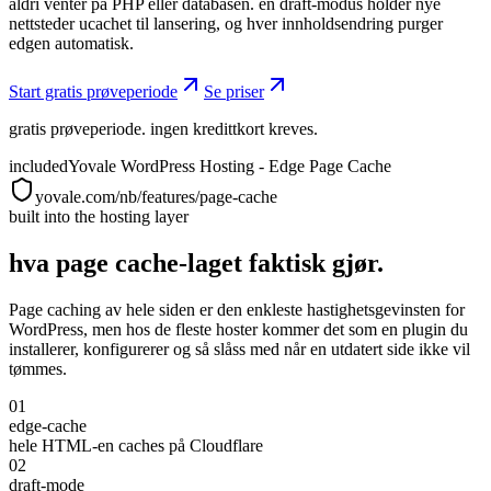
aldri venter på PHP eller databasen. en draft-modus holder nye
nettsteder ucachet til lansering, og hver innholdsendring purger
edgen automatisk.
Start gratis prøveperiode
Se priser
gratis prøveperiode. ingen kredittkort kreves.
included
Yovale WordPress Hosting - Edge Page Cache
yovale.com/nb/features/page-cache
built into the hosting layer
hva page cache-laget faktisk gjør.
Page caching av hele siden er den enkleste hastighetsgevinsten for
WordPress, men hos de fleste hoster kommer det som en plugin du
installerer, konfigurerer og så slåss med når en utdatert side ikke vil
tømmes.
01
edge-cache
hele HTML-en caches på Cloudflare
02
draft-mode