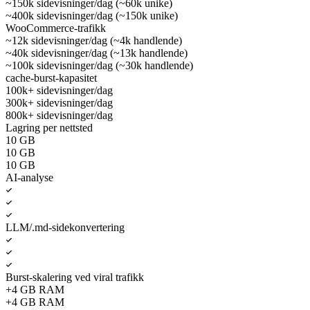
~150k sidevisninger/dag (~60k unike)
~400k sidevisninger/dag (~150k unike)
WooCommerce-trafikk
~12k sidevisninger/dag (~4k handlende)
~40k sidevisninger/dag (~13k handlende)
~100k sidevisninger/dag (~30k handlende)
cache-burst-kapasitet
100k+ sidevisninger/dag
300k+ sidevisninger/dag
800k+ sidevisninger/dag
Lagring per nettsted
10 GB
10 GB
10 GB
AI-analyse
LLM/.md-sidekonvertering
Burst-skalering ved viral trafikk
+4 GB RAM
+4 GB RAM