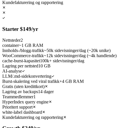
Kundefakturering og rapportering
Starter
$
149
/yr
Nettsteder
2
container
~1 GB RAM
Innholds-/blogg-trafikk
~50k sidevisninger/dag (~20k unike)
WooCommerce-trafikk
~12k sidevisninger/dag (~4k handlende)
cache-burst-kapasitet
100k+ sidevisninger/dag
Lagring per nettsted
10 GB
AI-analyse
LLM/.md-sidekonvertering
Burst-skalering ved viral trafikk
+4 GB RAM
Gratis (uten kredittkort)
Lagring av backups
14 dager
Teammedlemmer
1
HyperIndex query engine
Prioritert support
white-label dashboard
Kundefakturering og rapportering