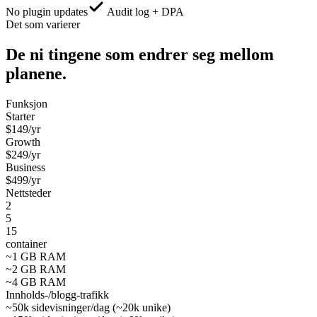
No plugin updates
Audit log + DPA
Det som varierer
De ni tingene som endrer seg mellom
planene.
Funksjon
Starter
$
149
/yr
Growth
$
249
/yr
Business
$
499
/yr
Nettsteder
2
5
15
container
~1 GB RAM
~2 GB RAM
~4 GB RAM
Innholds-/blogg-trafikk
~50k sidevisninger/dag (~20k unike)