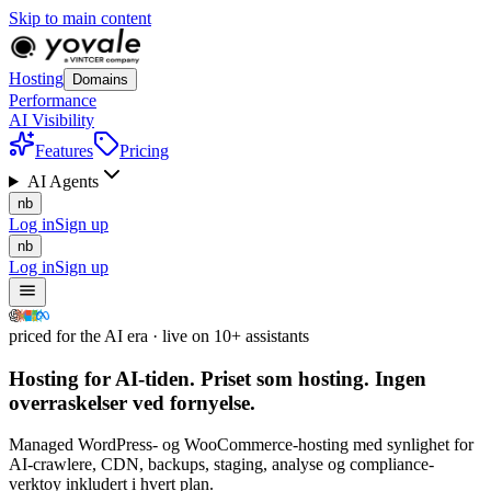
Skip to main content
Hosting
Domains
Performance
AI Visibility
Features
Pricing
AI Agents
nb
Log in
Sign up
nb
Log in
Sign up
priced for the AI era · live on 10+ assistants
Hosting for AI-tiden.
Priset som hosting.
Ingen
overraskelser ved fornyelse.
Managed WordPress- og WooCommerce-hosting med synlighet for
AI-crawlere, CDN, backups, staging, analyse og compliance-
verktoy inkludert i hvert plan.