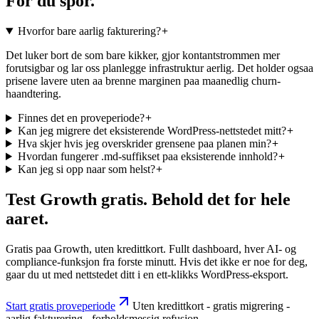
For du spor.
Hvorfor bare aarlig fakturering?
Det luker bort de som bare kikker, gjor kontantstrommen mer
forutsigbar og lar oss planlegge infrastruktur aerlig. Det holder ogsaa
prisene lavere uten aa brenne marginen paa maanedlig churn-
haandtering.
Finnes det en proveperiode?
Kan jeg migrere det eksisterende WordPress-nettstedet mitt?
Hva skjer hvis jeg overskrider grensene paa planen min?
Hvordan fungerer .md-suffikset paa eksisterende innhold?
Kan jeg si opp naar som helst?
Test Growth gratis. Behold det for hele
aaret.
Gratis paa Growth, uten kredittkort. Fullt dashboard, hver AI- og
compliance-funksjon fra forste minutt. Hvis det ikke er noe for deg,
gaar du ut med nettstedet ditt i en ett-klikks WordPress-eksport.
Start gratis proveperiode
Uten kredittkort - gratis migrering -
aarlig fakturering - forholdsmessig refusjon