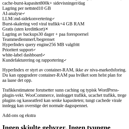
cache-burst-kapasitet
800k+ sidevisninger/dag
Lagring per nettsted
10 GB
AI-analyse
LLM/.md-sidekonvertering
Burst-skalering ved viral trafikk
+4 GB RAM
Gratis (uten kredittkort)
Lagring av backups
30 dager + paa forespoersel
Teammedlemmer
Ubegrenset
HyperIndex query engine
256 MB valgfritt
Prioritert support
white-label dashboard
Kundefakturering og rapportering
HyperIndex er styrt av container-RAM, ikke av niva-markedsforing.
Du kan oppgradere container-RAM paa hvilket som helst plan for
aa laase det opp.
Trafikkestimatene forutsetter sunn caching og typisk WordPress-
plugin-vekt. WooCommerce, innlogget trafikk, ucachet trafikk, trege
plugins og kasseatferd kan senke kapasiteten; tungt cachede virale
innlegg kan overstige det normale dagsspennet.
Add-ons og ekstra
Ingen skjulte gebyrer. Ingen tvungne