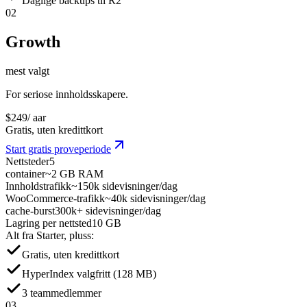
Daglige backups til R2
02
Growth
mest valgt
For seriose innholdsskapere.
$
249
/ aar
Gratis, uten kredittkort
Start gratis proveperiode
Nettsteder
5
container
~2 GB RAM
Innholdstrafikk
~150k sidevisninger/dag
WooCommerce-trafikk
~40k sidevisninger/dag
cache-burst
300k+ sidevisninger/dag
Lagring per nettsted
10 GB
Alt fra Starter, pluss:
Gratis, uten kredittkort
HyperIndex valgfritt (128 MB)
3 teammedlemmer
03