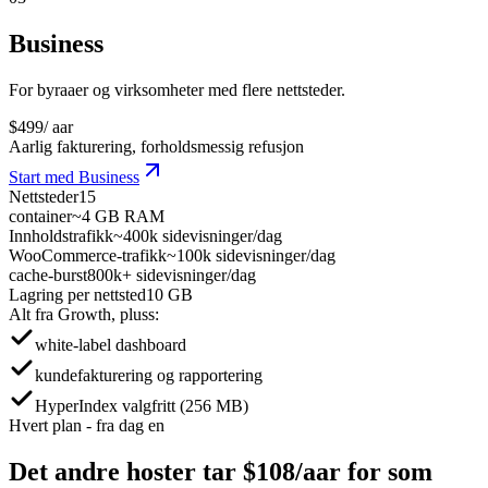
Business
For byraaer og virksomheter med flere nettsteder.
$
499
/ aar
Aarlig fakturering, forholdsmessig refusjon
Start med Business
Nettsteder
15
container
~4 GB RAM
Innholdstrafikk
~400k sidevisninger/dag
WooCommerce-trafikk
~100k sidevisninger/dag
cache-burst
800k+ sidevisninger/dag
Lagring per nettsted
10 GB
Alt fra Growth, pluss:
white-label dashboard
kundefakturering og rapportering
HyperIndex valgfritt (256 MB)
Hvert plan - fra dag en
Det andre hoster tar
$108/aar
for som