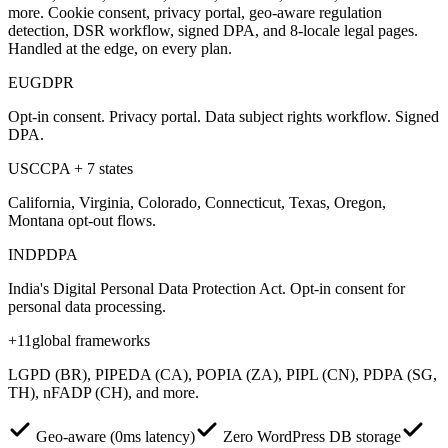
more. Cookie consent, privacy portal, geo-aware regulation
detection, DSR workflow, signed DPA, and 8-locale legal pages.
Handled at the edge, on every plan.
EU
GDPR
Opt-in consent. Privacy portal. Data subject rights workflow. Signed
DPA.
US
CCPA + 7 states
California, Virginia, Colorado, Connecticut, Texas, Oregon,
Montana opt-out flows.
IN
DPDPA
India's Digital Personal Data Protection Act. Opt-in consent for
personal data processing.
+11
global frameworks
LGPD (BR), PIPEDA (CA), POPIA (ZA), PIPL (CN), PDPA (SG,
TH), nFADP (CH), and more.
Geo-aware (0ms latency)
Zero WordPress DB storage