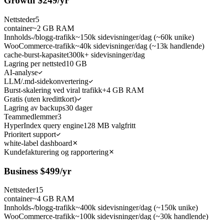
Growth
$
249
/yr
Nettsteder
5
container
~2 GB RAM
Innholds-/blogg-trafikk
~150k sidevisninger/dag (~60k unike)
WooCommerce-trafikk
~40k sidevisninger/dag (~13k handlende)
cache-burst-kapasitet
300k+ sidevisninger/dag
Lagring per nettsted
10 GB
AI-analyse
LLM/.md-sidekonvertering
Burst-skalering ved viral trafikk
+4 GB RAM
Gratis (uten kredittkort)
Lagring av backups
30 dager
Teammedlemmer
3
HyperIndex query engine
128 MB valgfritt
Prioritert support
white-label dashboard
Kundefakturering og rapportering
Business
$
499
/yr
Nettsteder
15
container
~4 GB RAM
Innholds-/blogg-trafikk
~400k sidevisninger/dag (~150k unike)
WooCommerce-trafikk
~100k sidevisninger/dag (~30k handlende)