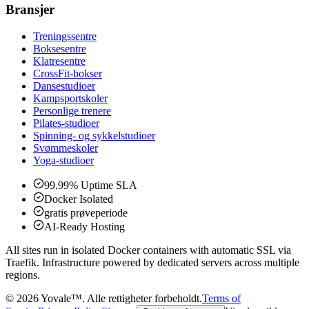
Bransjer
Treningssentre
Boksesentre
Klatresentre
CrossFit-bokser
Dansestudioer
Kampsportskoler
Personlige trenere
Pilates-studioer
Spinning- og sykkelstudioer
Svømmeskoler
Yoga-studioer
99.99% Uptime SLA
Docker Isolated
gratis prøveperiode
AI-Ready Hosting
All sites run in isolated Docker containers with automatic SSL via
Traefik. Infrastructure powered by dedicated servers across multiple
regions.
©
2026
Yovale™.
Alle rettigheter forbeholdt.
Terms of