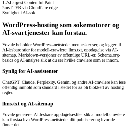
1.7s
Largest Contentful Paint
5ms
TTFB via Cloudflare edge
Synlighet i AI-sok
WordPress-hosting som sokemotorer og
AI-svartjenester kan forstaa.
Yovale beholder WordPress-nettstedet mennesker ser, og legger til
AI-lesbare stier for modell-crawlere: llms.txt, oppdagelse via AI-
sitemap, Markdown-versjoner av offentlige URL-er, Schema.org-
basics og AI-analyse slik at du ser hvilke crawlere som er innom.
Synlig for AI-assistenter
ChatGPT, Claude, Perplexity, Gemini og andre AI-crawlere kan lese
offentlig innhold som standard i stedet for aa bli blokkert av hosting-
regler.
llms.txt og AI-sitemap
Yovale genererer AI-lesbare oppdagelsesfiler slik at modell-crawlere
kan forstaa hva WordPress-nettstedet ditt publiserer og hvor de
finner det.