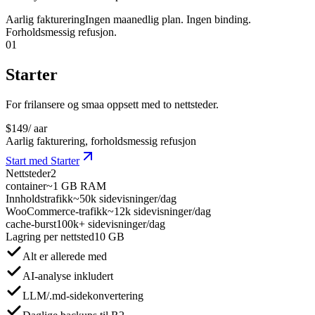
Aarlig fakturering
Ingen maanedlig plan. Ingen binding.
Forholdsmessig refusjon.
01
Starter
For frilansere og smaa oppsett med to nettsteder.
$
149
/ aar
Aarlig fakturering, forholdsmessig refusjon
Start med Starter
Nettsteder
2
container
~1 GB RAM
Innholdstrafikk
~50k sidevisninger/dag
WooCommerce-trafikk
~12k sidevisninger/dag
cache-burst
100k+ sidevisninger/dag
Lagring per nettsted
10 GB
Alt er allerede med
AI-analyse inkludert
LLM/.md-sidekonvertering