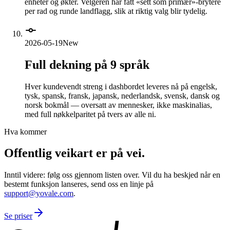
enheter og økter. Velgeren har fått «sett som primær»-brytere
per rad og runde landflagg, slik at riktig valg blir tydelig.
2026-05-19
New
Full dekning på 9 språk
Hver kundevendt streng i dashbordet leveres nå på engelsk,
tysk, spansk, fransk, japansk, nederlandsk, svensk, dansk og
norsk bokmål — oversatt av mennesker, ikke maskinalias,
med full nøkkelparitet på tvers av alle ni.
Hva kommer
Offentlig veikart er på vei.
Inntil videre: følg oss gjennom listen over. Vil du ha beskjed når en
bestemt funksjon lanseres, send oss en linje på
support@yovale.com
.
Se priser