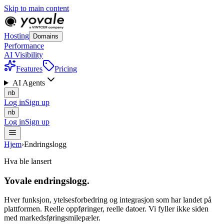
Skip to main content
Hosting
Domains
Performance
AI Visibility
Features
Pricing
AI Agents
nb
Log in
Sign up
nb
Log in
Sign up
Hjem
›
Endringslogg
Hva ble lansert
Yovale
endringslogg
.
Hver funksjon, ytelsesforbedring og integrasjon som har landet på
plattformen. Reelle oppføringer, reelle datoer. Vi fyller ikke siden
med markedsføringsmilepæler.