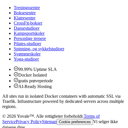
Treningssentre
Boksesentre
Klatresentre
CrossFit-bokser
Dansestudioer
Kampsportskoler
Personlige trenere
Pilates-studioer
Spinning- og sykkelstudioer
Svømmeskoler
Yoga-studioer
99.99% Uptime SLA
Docker Isolated
gratis prøveperiode
AI-Ready Hosting
All sites run in isolated Docker containers with automatic SSL via
Traefik. Infrastructure powered by dedicated servers across multiple
regions.
©
2026
Yovale™.
Alle rettigheter forbeholdt.
Terms of
Service
Privacy Policy
Sitemap
Vi selger ikke
Cookie preferences
dataene dine.