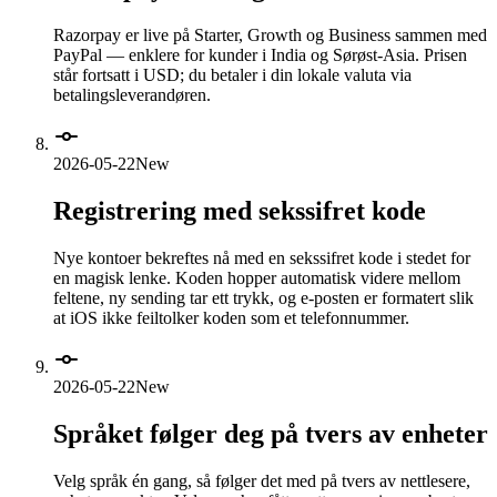
Razorpay er live på Starter, Growth og Business sammen med
PayPal — enklere for kunder i India og Sørøst-Asia. Prisen
står fortsatt i USD; du betaler i din lokale valuta via
betalingsleverandøren.
2026-05-22
New
Registrering med sekssifret kode
Nye kontoer bekreftes nå med en sekssifret kode i stedet for
en magisk lenke. Koden hopper automatisk videre mellom
feltene, ny sending tar ett trykk, og e-posten er formatert slik
at iOS ikke feiltolker koden som et telefonnummer.
2026-05-22
New
Språket følger deg på tvers av enheter
Velg språk én gang, så følger det med på tvers av nettlesere,