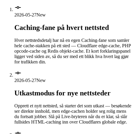
2026-05-27
New
Caching-fane på hvert nettsted
Hver nettstedsdetalj har nå en egen Caching-fane som samler
hele cache-stakken på ett sted — Cloudflare edge-cache, PHP
opcode-cache og Redis objekt-cache. Et kort forklaringspanel
ligger ved siden av, så du ser med ett blikk hva hvert lag gjør
for trafikken din.
2026-05-27
New
Utkastmodus for nye nettsteder
Opprett et nytt nettsted, så starter det som utkast — besøkende
ser direkte innhold, men edge-cachen holder seg rolig mens
du fortsatt jobber. Slå på Live-bryteren når du er klar, så slår
fullsides HTML-caching inn over Cloudflares globale edge.