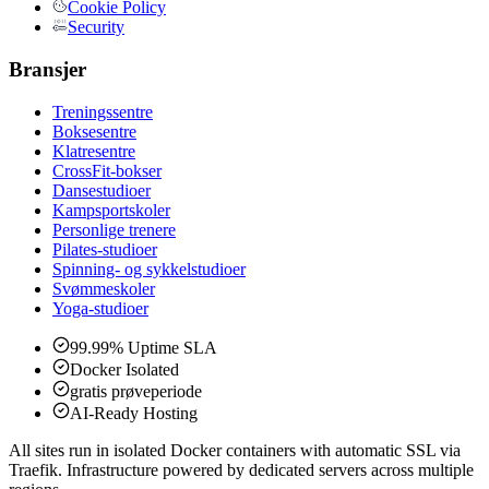
Cookie Policy
Security
Bransjer
Treningssentre
Boksesentre
Klatresentre
CrossFit-bokser
Dansestudioer
Kampsportskoler
Personlige trenere
Pilates-studioer
Spinning- og sykkelstudioer
Svømmeskoler
Yoga-studioer
99.99% Uptime SLA
Docker Isolated
gratis prøveperiode
AI-Ready Hosting
All sites run in isolated Docker containers with automatic SSL via
Traefik. Infrastructure powered by dedicated servers across multiple