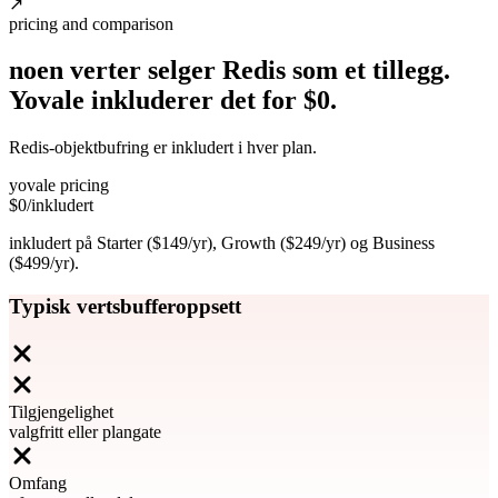
↗
pricing and comparison
noen verter selger Redis som et tillegg.
Yovale inkluderer det
for
$0.
Redis-objektbufring er inkludert i hver plan.
yovale pricing
$0
/inkludert
inkludert på Starter ($149/yr), Growth ($249/yr) og Business
($499/yr).
Typisk vertsbufferoppsett
Tilgjengelighet
valgfritt eller plangate
Omfang