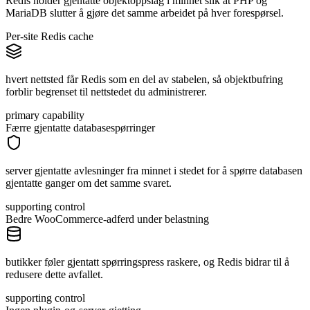
Redis holder gjentatte objektoppslag i minnet slik at PHP og
MariaDB slutter å gjøre det samme arbeidet på hver forespørsel.
Per-site Redis cache
hvert nettsted får Redis som en del av stabelen, så objektbufring
forblir begrenset til nettstedet du administrerer.
primary capability
Færre gjentatte databasespørringer
server gjentatte avlesninger fra minnet i stedet for å spørre databasen
gjentatte ganger om det samme svaret.
supporting control
Bedre WooCommerce-adferd under belastning
butikker føler gjentatt spørringspress raskere, og Redis bidrar til å
redusere dette avfallet.
supporting control