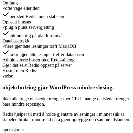
Omfang
×
ofte vage eller delt
per-sted Redis inne i stabelen
Oppsett innsats
×
plugin pluss servergjetting
inkludering på plattformnivå
Databasetrykk
×
flere gjentatte lesninger traff MariaDB
færre gjentatte lesinger treffer databasen
Administrerte hoster med Redis-tillegg
Gjør-det-selv Redis-oppsett på server
Hoster uten Redis
ytelse
objektbufring gjør WordPress mindre sløsing.
Ikke alle trege nettsteder trenger mer CPU. mange nettsteder trenger
bare mindre repetisjon.
Redis hjelper til med å holde gjentatte avlesninger i minnet slik at
stabelen bruker mindre tid på å gjenoppbygge den samme tilstanden.
operasjoner