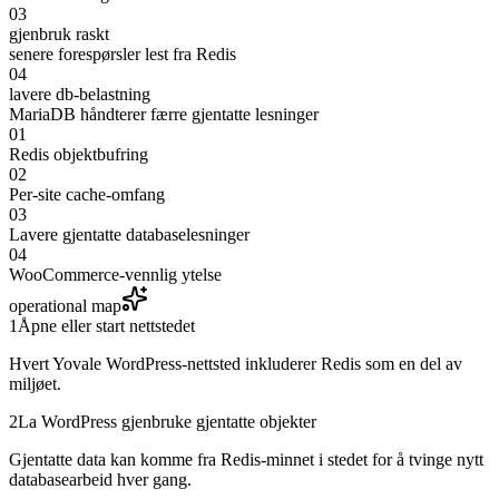
03
gjenbruk raskt
senere forespørsler lest fra Redis
04
lavere db-belastning
MariaDB håndterer færre gjentatte lesninger
01
Redis objektbufring
02
Per-site cache-omfang
03
Lavere gjentatte databaselesninger
04
WooCommerce-vennlig ytelse
operational map
1
Åpne eller start nettstedet
Hvert Yovale WordPress-nettsted inkluderer Redis som en del av
miljøet.
2
La WordPress gjenbruke gjentatte objekter
Gjentatte data kan komme fra Redis-minnet i stedet for å tvinge nytt
databasearbeid hver gang.