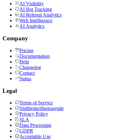
AI Visibility
AI Bot Tracking
AI Referral Analytics
Web Intelligence
AI Analytics
Company
Pricing
Documentation
Help
Changelog
Contact
Status
Legal
Terms of Service
Sluttbrukerlisensavtale
Privacy Policy
SLA
Data Processing
GDPR
Acceptable Use