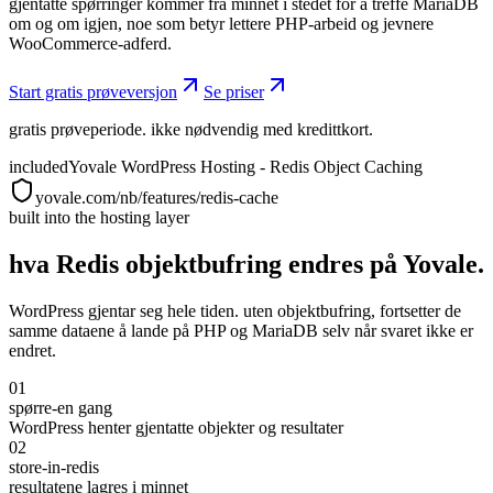
gjentatte spørringer kommer fra minnet i stedet for å treffe MariaDB
om og om igjen, noe som betyr lettere PHP-arbeid og jevnere
WooCommerce-adferd.
Start gratis prøveversjon
Se priser
gratis prøveperiode. ikke nødvendig med kredittkort.
included
Yovale WordPress Hosting - Redis Object Caching
yovale.com/nb/features/redis-cache
built into the hosting layer
hva Redis objektbufring endres på Yovale.
WordPress gjentar seg hele tiden. uten objektbufring, fortsetter de
samme dataene å lande på PHP og MariaDB selv når svaret ikke er
endret.
01
spørre-en gang
WordPress henter gjentatte objekter og resultater
02
store-in-redis
resultatene lagres i minnet