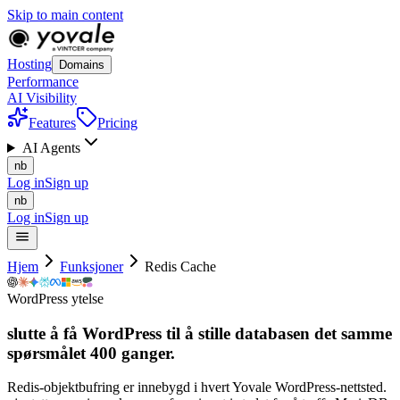
Skip to main content
Hosting
Domains
Performance
AI Visibility
Features
Pricing
AI Agents
nb
Log in
Sign up
nb
Log in
Sign up
Hjem
Funksjoner
Redis Cache
WordPress ytelse
slutte å få WordPress til å stille databasen det samme
spørsmålet
400
ganger.
Redis-objektbufring er innebygd i hvert Yovale WordPress-nettsted.