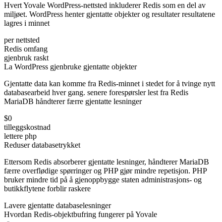
Hvert Yovale WordPress-nettsted inkluderer Redis som en del av
miljøet. WordPress henter gjentatte objekter og resultater resultatene
lagres i minnet
per nettsted
Redis omfang
gjenbruk raskt
La WordPress gjenbruke gjentatte objekter
Gjentatte data kan komme fra Redis-minnet i stedet for å tvinge nytt
databasearbeid hver gang. senere forespørsler lest fra Redis
MariaDB håndterer færre gjentatte lesninger
$0
tilleggskostnad
lettere php
Reduser databasetrykket
Ettersom Redis absorberer gjentatte lesninger, håndterer MariaDB
færre overflødige spørringer og PHP gjør mindre repetisjon. PHP
bruker mindre tid på å gjenoppbygge staten administrasjons- og
butikkflytene forblir raskere
Lavere gjentatte databaselesninger
Hvordan Redis-objektbufring fungerer på Yovale