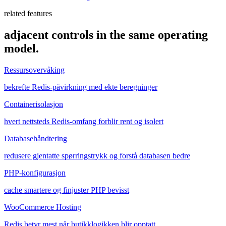
related features
adjacent controls in the same operating
model.
Ressursovervåking
bekrefte Redis-påvirkning med ekte beregninger
Containerisolasjon
hvert nettsteds Redis-omfang forblir rent og isolert
Databasehåndtering
redusere gjentatte spørringstrykk og forstå databasen bedre
PHP-konfigurasjon
cache smartere og finjuster PHP bevisst
WooCommerce Hosting
Redis betyr mest når butikklogikken blir opptatt