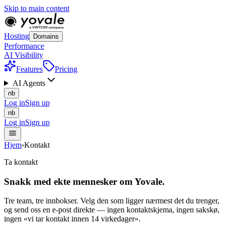
Skip to main content
Hosting
Domains
Performance
AI Visibility
Features
Pricing
AI Agents
nb
Log in
Sign up
nb
Log in
Sign up
Hjem
›
Kontakt
Ta kontakt
Snakk med
ekte mennesker
om Yovale.
Tre team, tre innbokser. Velg den som ligger nærmest det du trenger,
og send oss en e-post direkte — ingen kontaktskjema, ingen sakskø,
ingen «vi tar kontakt innen 14 virkedager».