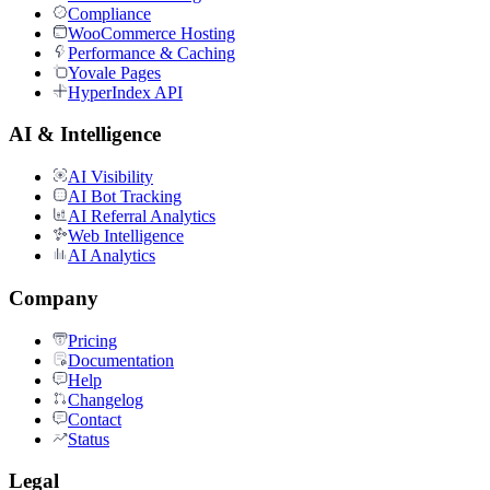
Compliance
WooCommerce Hosting
Performance & Caching
Yovale Pages
HyperIndex API
AI & Intelligence
AI Visibility
AI Bot Tracking
AI Referral Analytics
Web Intelligence
AI Analytics
Company
Pricing
Documentation
Help
Changelog
Contact
Status
Legal