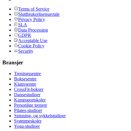
Terms of Service
Sluttbrukerlisensavtale
Privacy Policy
SLA
Data Processing
GDPR
Acceptable Use
Cookie Policy
Security
Bransjer
Treningssentre
Boksesentre
Klatresentre
CrossFit-bokser
Dansestudioer
Kampsportskoler
Personlige trenere
Pilates-studioer
Spinning- og sykkelstudioer
Svømmeskoler
Yoga-studioer