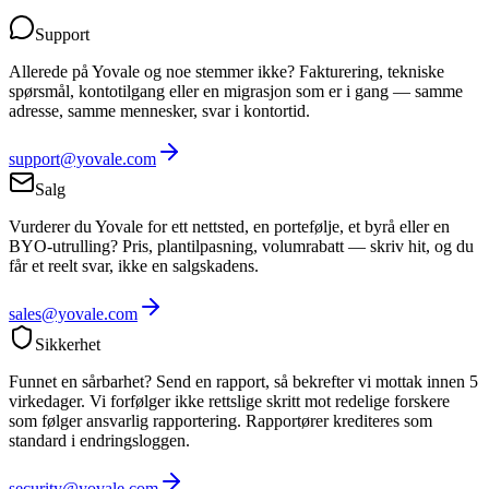
Support
Allerede på Yovale og noe stemmer ikke? Fakturering, tekniske
spørsmål, kontotilgang eller en migrasjon som er i gang — samme
adresse, samme mennesker, svar i kontortid.
support@yovale.com
Salg
Vurderer du Yovale for ett nettsted, en portefølje, et byrå eller en
BYO-utrulling? Pris, plantilpasning, volumrabatt — skriv hit, og du
får et reelt svar, ikke en salgskadens.
sales@yovale.com
Sikkerhet
Funnet en sårbarhet? Send en rapport, så bekrefter vi mottak innen 5
virkedager. Vi forfølger ikke rettslige skritt mot redelige forskere
som følger ansvarlig rapportering. Rapportører krediteres som
standard i endringsloggen.
security@yovale.com