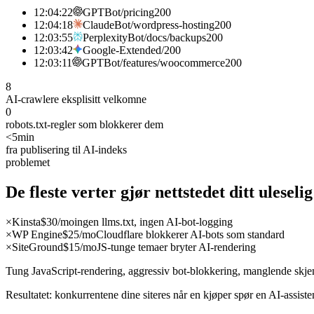
12:04:22
GPTBot
/pricing
200
12:04:18
ClaudeBot
/wordpress-hosting
200
12:03:55
PerplexityBot
/docs/backups
200
12:03:42
Google-Extended
/
200
12:03:11
GPTBot
/features/woocommerce
200
8
AI-crawlere eksplisitt velkomne
0
robots.txt-regler som blokkerer dem
<5min
fra publisering til AI-indeks
problemet
De fleste verter gjør nettstedet ditt uleselig
×
Kinsta
$30/mo
ingen llms.txt, ingen AI-bot-logging
×
WP Engine
$25/mo
Cloudflare blokkerer AI-bots som standard
×
SiteGround
$15/mo
JS-tunge temaer bryter AI-rendering
Tung JavaScript-rendering, aggressiv bot-blokkering, manglende skjemao
Resultatet: konkurrentene dine siteres når en kjøper spør en AI-assist