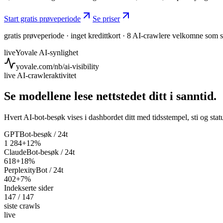
Start gratis prøveperiode
Se priser
gratis prøveperiode · inget kredittkort · 8 AI-crawlere velkomne som 
live
Yovale AI-synlighet
yovale.com/nb/ai-visibility
live AI-crawleraktivitet
Se modellene lese nettstedet ditt i sanntid.
Hvert AI-bot-besøk vises i dashbordet ditt med tidsstempel, sti og sta
GPTBot-besøk / 24t
1 284
+12%
ClaudeBot-besøk / 24t
618
+18%
PerplexityBot / 24t
402
+7%
Indekserte sider
147 / 147
siste crawls
live