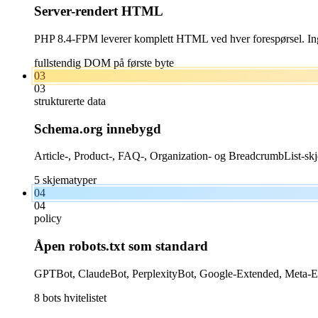
Server-rendert HTML
PHP 8.4-FPM leverer komplett HTML ved hver forespørsel. Inge
fullstendig DOM på første byte
03
03
strukturerte data
Schema.org innebygd
Article-, Product-, FAQ-, Organization- og BreadcrumbList-skjem
5 skjematyper
04
04
policy
Åpen robots.txt som standard
GPTBot, ClaudeBot, PerplexityBot, Google-Extended, Meta-Extern
8 bots hvitelistet