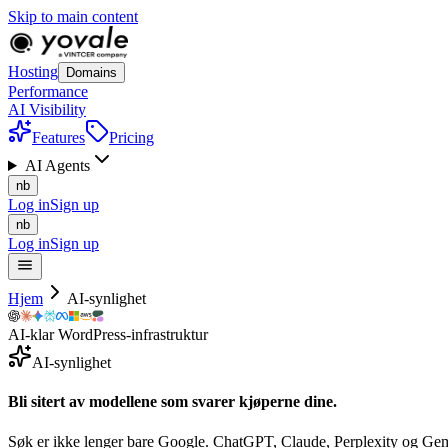
Skip to main content
Hosting
Domains
Performance
AI Visibility
Features
Pricing
AI Agents
nb
Log in
Sign up
nb
Log in
Sign up
Hjem
AI-synlighet
AI-klar WordPress-infrastruktur
AI-synlighet
Bli sitert av modellene som svarer
kjøperne
dine.
Søk er ikke lenger bare Google. ChatGPT, Claude, Perplexity og Gemini 