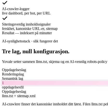
AI-crawler-logger
live dashbord, per bot, per URL
Siteringsverdig innholdssignaler
ferskhet, kanoniske URL-er, sitemap
Resultat
—
indeksert på minutter
AI-synlighetsstack · slik fungerer det
Tre lag, null konfigurasjon.
Yovale setter sammen llms.txt, skjema og en AI-vennlig robots-policy p
Oppdagelseslag
Renderingslag
Semantisk lag
1
oppdagelsesfil
Oppdagelseslag
llms.txt + sitemap.xml
AI-crawlere finner det kanoniske innholdet ditt først. Filen llms.txt pek