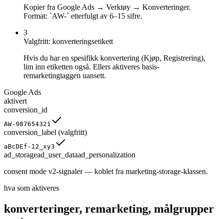
Kopier fra Google Ads → Verktøy → Konverteringer.
Format: `AW-` etterfulgt av 6–15 sifre.
3
Valgfritt: konverteringsetikett
Hvis du har en spesifikk konvertering (Kjøp, Registrering),
lim inn etiketten også. Ellers aktiveres basis-
remarketingtaggen uansett.
Google Ads
aktivert
conversion_id
AW-987654321
conversion_label
(valgfritt)
aBcDEf-12_xy3
ad_storage
ad_user_data
ad_personalization
consent mode v2-signaler — koblet fra marketing-storage-klassen.
hva som aktiveres
konverteringer, remarketing, målgrupper