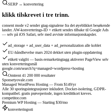
SERP → konvertering
klikk tilskrevet i
tre trinn.
consent mode v2 sender gtag-signalene fra det øyeblikket besøkende
lander. AW-konverterings-ID + etikett sendes tilbake til Google Ads
— selv på iOS Safari, selv med avviste informasjonskapsler.
ad_storage + ad_user_data + ad_personalization
alle koblet
EU-håndhevelse mars 2024
dekket uten plugin-oppdatering
etikett valgfri
— basis-remarketingtagg aktiverer PageView selv
uten konverteringsmål
google.com/search?q=managed+wordpress+hosting
Omtrent 41 200 000 resultater
Sponset
yovale.com
Managed WordPress Hosting — From $149/yr
Alle 30 sporingsintegrasjoner inkludert. Docker-isolering, GDPR-
kompatibel. gratis prøveperiode, ingen kredittkort kreves.
competitor.com
Premium WP Hosting — Starting $30/mo
konverteringssti