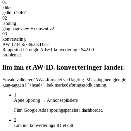
01
klikk
gclid=Cj0KC...
02
landing
gtag pageview + consent v2
03
konvertering
AW-123456789/abcDEF
Rapportert i Google Ads
+1 konvertering · $42.00
problemet
lim inn et AW-ID.
konverteringer lander.
Yovale validerer `AW-`-formatet ved lagring. MU-pluginen gjengir
gtag-taggen i `<head>`, bak markedsføringsgodkjenning.
1
Åpne Sporing → Annonsepikslere
Finn Google Ads i sporingspanelet i dashbordet.
2
Lim inn konverterings-ID-et ditt