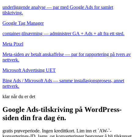
underliggende analyse — par med Google Ads for samlet
tilskriving.
Google Tag Manager
container-tilnærming — administrer GA + Ads + alt fra ett sted.
Meta Pixel
Meta-siden av betalt anskaffelse — par for rapportering på tvers av
nettverk.
Microsoft Advertising UET
Bing Ads / Microsoft Ads — samme installasjonsprosess, annet
nettverk.
klar når du er det
Google Ads-tilskriving på WordPress-
siden din fra
dag
én.
gratis prøveperiode. Ingen kredittkort. Lim inn et `AW-`-
konverterings-ID, lagre, og konverteringer begynner å bli tilskrevet.