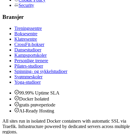
Security
Bransjer
Treningssentre
Boksesentre
Klatresentre
CrossFit-bokser
Dansestudioer
Kampsportskoler
Personlige trenere
Pilates-studioer
Spinning- og sykkelstudioer
Svømmeskoler
Yoga-studioer
99.99% Uptime SLA
Docker Isolated
gratis prøveperiode
AI-Ready Hosting
All sites run in isolated Docker containers with automatic SSL via
Traefik. Infrastructure powered by dedicated servers across multiple
regions.