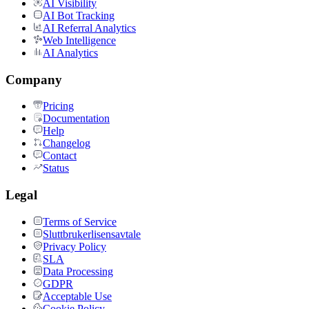
AI Visibility
AI Bot Tracking
AI Referral Analytics
Web Intelligence
AI Analytics
Company
Pricing
Documentation
Help
Changelog
Contact
Status
Legal
Terms of Service
Sluttbrukerlisensavtale
Privacy Policy
SLA
Data Processing
GDPR
Acceptable Use
Cookie Policy