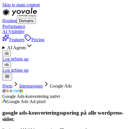
Skip to main content
Hosting
Domains
Performance
AI Visibility
Features
Pricing
AI Agents
nb
Log in
Sign up
nb
Log in
Sign up
Hjem
Integrasjoner
Google Ads
Google Ads-konvertering nativt
Google Ads
·
Ad pixel
google ads-konverteringssporing på
alle
wordpress-
sider.