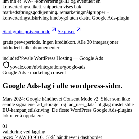
lim inn et `AW-`-konverterings-ID og eventuelt en
konverteringsetikett. snippeten vises bak
markedsføringsgodkjenning. remarketingmålgrupper +
konverteringstilskriving innebygd uten ekstra Google Ads-plugin.
Start gratis prøveperiode
Se priser
gratis prøveperiode. Ingen kredittkort. Alle 30 integrasjoner
inkludert i alle abonnementer.
included
Yovale WordPress Hosting — Google Ads
yovale.com/nb/integrations/google-ads
Google Ads
·
marketing consent
Google Ads-lag i alle wordpress-sider.
Mars 2024: Google håndhevet Consent Mode v2. Sider som ikke
sendte signalene `ad_storage` og `ad_user_data` til gtag mistet stille
EU-kampanjetilskriving. De fleste WordPress Google Ads-plugins
tok uker å oppdatere.
01
validering ved lagring
regex `^AW-[0-9]{6,15}$` håndhevet i dashbordet