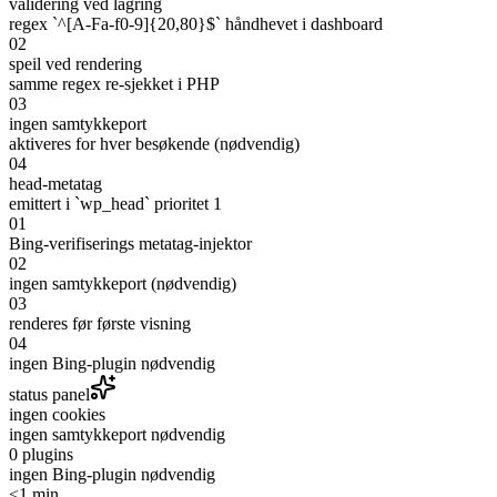
validering ved lagring
regex `^[A-Fa-f0-9]{20,80}$` håndhevet i dashboard
02
speil ved rendering
samme regex re-sjekket i PHP
03
ingen samtykkeport
aktiveres for hver besøkende (nødvendig)
04
head-metatag
emittert i `wp_head` prioritet 1
01
Bing-verifiserings metatag-injektor
02
ingen samtykkeport (nødvendig)
03
renderes før første visning
04
ingen Bing-plugin nødvendig
status panel
ingen cookies
ingen samtykkeport nødvendig
0 plugins
ingen Bing-plugin nødvendig
<1 min