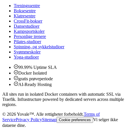
Treningssentre
Boksesentre
Klatresentre
CrossFit-bokser
Dansestudioer
Kampsportskoler
Personlige trenere
Pilates-studioer
Spinning- og sykkelstudioer
Svømmeskoler
Yoga-studioer
99.99% Uptime SLA
Docker Isolated
gratis prøveperiode
AI-Ready Hosting
All sites run in isolated Docker containers with automatic SSL via
Traefik. Infrastructure powered by dedicated servers across multiple
regions.
©
2026
Yovale™.
Alle rettigheter forbeholdt.
Terms of
Service
Privacy Policy
Sitemap
Vi selger ikke
Cookie preferences
dataene dine.