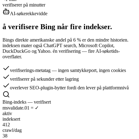
verifiserer på minutter
AI-søkerekkevidde
å verifisere Bing når
fire indekser.
Bings direkte amerikanske andel på 6 % er den mindre historien.
indeksen mater også ChatGPT search, Microsoft Copilot,
DuckDuckGo og Yahoo. én verifisering — fire AI-søketids-
overflater.
verifiserings-metatag — ingen samtykkeport, ingen cookies
verifiserer på sekunder etter lagring
overlever SEO-plugin-bytter fordi den lever på plattformnivå
Bing-indeks — verifisert
msvalidate.01 = ✓
aktiv
indeksert
412
crawl/dag
38