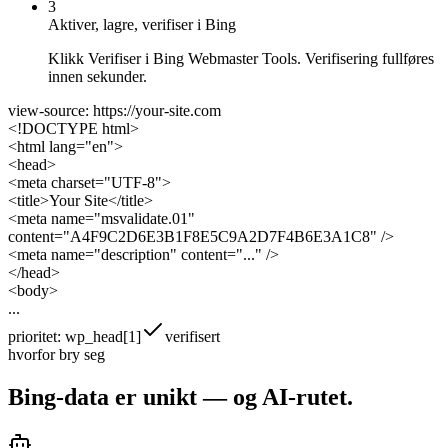
3
Aktiver, lagre, verifiser i Bing
Klikk Verifiser i Bing Webmaster Tools. Verifisering fullføres
innen sekunder.
view-source: https://your-site.com
<!DOCTYPE html>
<html lang="en">
<head>
<meta charset="UTF-8">
<title>Your Site</title>
<meta name="msvalidate.01"
content="
A4F9C2D6E3B1F8E5C9A2D7F4B6E3A1C8
" />
<meta name="description" content="..." />
</head>
<body>
...
prioritet: wp_head[1]
verifisert
hvorfor bry seg
Bing-data er unikt —
og AI-rutet.