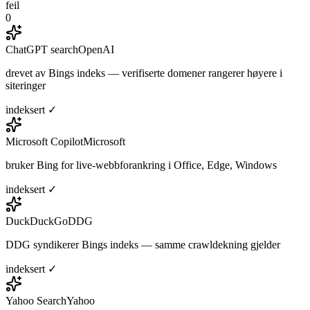
feil
0
ChatGPT search
OpenAI
drevet av Bings indeks — verifiserte domener rangerer høyere i
siteringer
indeksert ✓
Microsoft Copilot
Microsoft
bruker Bing for live-webbforankring i Office, Edge, Windows
indeksert ✓
DuckDuckGo
DDG
DDG syndikerer Bings indeks — samme crawldekning gjelder
indeksert ✓
Yahoo Search
Yahoo