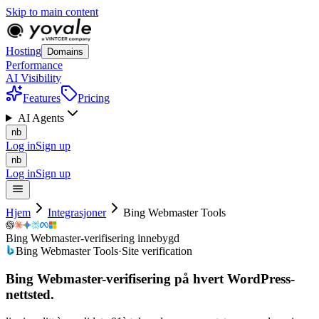
Skip to main content
Hosting
Domains
Performance
AI Visibility
Features
Pricing
AI Agents
nb
Log in
Sign up
nb
Log in
Sign up
Hjem
Integrasjoner
Bing Webmaster Tools
Bing Webmaster-verifisering innebygd
Bing Webmaster Tools
·
Site verification
Bing Webmaster-verifisering på
hvert
WordPress-
nettsted.