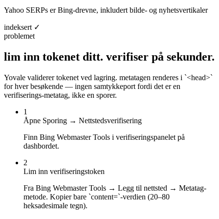
Yahoo SERPs er Bing-drevne, inkludert bilde- og nyhetsvertikaler
indeksert ✓
problemet
lim inn tokenet ditt.
verifiser på sekunder.
Yovale validerer tokenet ved lagring. metatagen renderes i `<head>`
for hver besøkende — ingen samtykkeport fordi det er en
verifiserings-metatag, ikke en sporer.
1
Åpne Sporing → Nettstedsverifisering
Finn Bing Webmaster Tools i verifiseringspanelet på
dashbordet.
2
Lim inn verifiseringstoken
Fra Bing Webmaster Tools → Legg til nettsted → Metatag-
metode. Kopier bare `content=`-verdien (20–80
heksadesimale tegn).