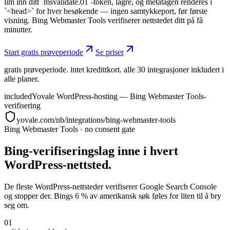
lim inn ditt `msvalidate.01`-token, lagre, og metatagen renderes i
`<head>` for hver besøkende — ingen samtykkeport, før første
visning. Bing Webmaster Tools verifiserer nettstedet ditt på få
minutter.
Start gratis prøveperiode
Se priser
gratis prøveperiode. intet kredittkort. alle 30 integrasjoner inkludert i
alle planer.
included
Yovale WordPress-hosting — Bing Webmaster Tools-
verifisering
yovale.com/nb/integrations/bing-webmaster-tools
Bing Webmaster Tools
·
no consent gate
Bing-verifiseringslag inne i hvert
WordPress-nettsted.
De fleste WordPress-nettsteder verifiserer Google Search Console
og stopper der. Bings 6 % av amerikansk søk føles for liten til å bry
seg om.
01