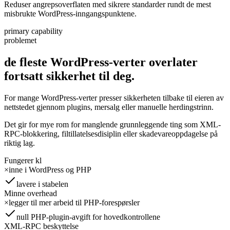
Reduser angrepsoverflaten med sikrere standarder rundt de mest
misbrukte WordPress-inngangspunktene.
primary capability
problemet
de fleste WordPress-verter overlater
fortsatt sikkerhet
til
deg.
For mange WordPress-verter presser sikkerheten tilbake til eieren av
nettstedet gjennom plugins, mersalg eller manuelle herdingstrinn.
Det gir for mye rom for manglende grunnleggende ting som XML-
RPC-blokkering, filtillatelsesdisiplin eller skadevareoppdagelse på
riktig lag.
Fungerer kl
×
inne i WordPress og PHP
lavere i stabelen
Minne overhead
×
legger til mer arbeid til PHP-forespørsler
null PHP-plugin-avgift for hovedkontrollene
XML-RPC beskyttelse