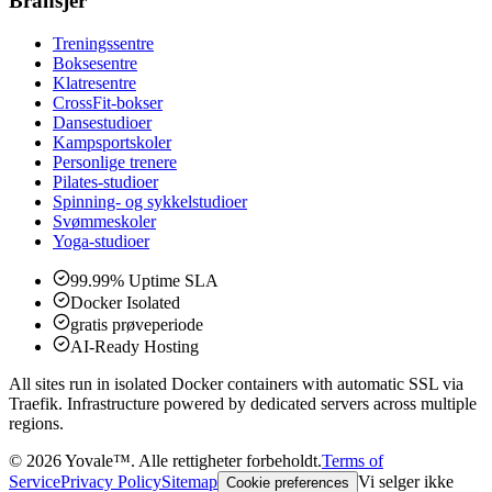
Bransjer
Treningssentre
Boksesentre
Klatresentre
CrossFit-bokser
Dansestudioer
Kampsportskoler
Personlige trenere
Pilates-studioer
Spinning- og sykkelstudioer
Svømmeskoler
Yoga-studioer
99.99% Uptime SLA
Docker Isolated
gratis prøveperiode
AI-Ready Hosting
All sites run in isolated Docker containers with automatic SSL via
Traefik. Infrastructure powered by dedicated servers across multiple
regions.
©
2026
Yovale™.
Alle rettigheter forbeholdt.
Terms of
Service
Privacy Policy
Sitemap
Vi selger ikke
Cookie preferences