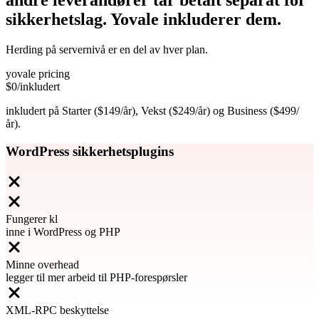
andre leverandører tar betalt separat for
sikkerhetslag. Yovale
inkluderer
dem.
Herding på servernivå er en del av hver plan.
yovale pricing
$0
/inkludert
inkludert på Starter ($149/år), Vekst ($249/år) og Business ($499/
år).
WordPress sikkerhetsplugins
Fungerer kl
inne i WordPress og PHP
Minne overhead
legger til mer arbeid til PHP-forespørsler
XML-RPC beskyttelse