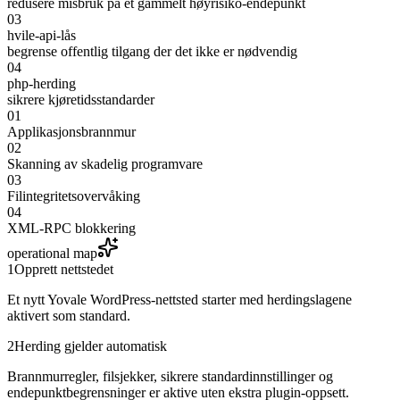
redusere misbruk på et gammelt høyrisiko-endepunkt
03
hvile-api-lås
begrense offentlig tilgang der det ikke er nødvendig
04
php-herding
sikrere kjøretidsstandarder
01
Applikasjonsbrannmur
02
Skanning av skadelig programvare
03
Filintegritetsovervåking
04
XML-RPC blokkering
operational map
1
Opprett nettstedet
Et nytt Yovale WordPress-nettsted starter med herdingslagene
aktivert som standard.
2
Herding gjelder automatisk
Brannmurregler, filsjekker, sikrere standardinnstillinger og
endepunktbegrensninger er aktive uten ekstra plugin-oppsett.