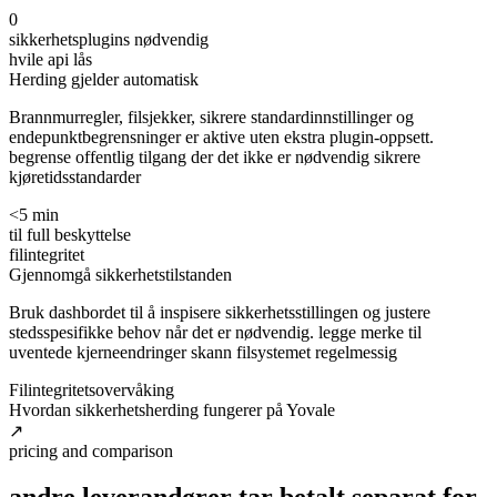
0
sikkerhetsplugins nødvendig
hvile api lås
Herding gjelder automatisk
Brannmurregler, filsjekker, sikrere standardinnstillinger og
endepunktbegrensninger er aktive uten ekstra plugin-oppsett.
begrense offentlig tilgang der det ikke er nødvendig sikrere
kjøretidsstandarder
<5 min
til full beskyttelse
filintegritet
Gjennomgå sikkerhetstilstanden
Bruk dashbordet til å inspisere sikkerhetsstillingen og justere
stedsspesifikke behov når det er nødvendig. legge merke til
uventede kjerneendringer skann filsystemet regelmessig
Filintegritetsovervåking
Hvordan sikkerhetsherding fungerer på Yovale
↗
pricing and comparison