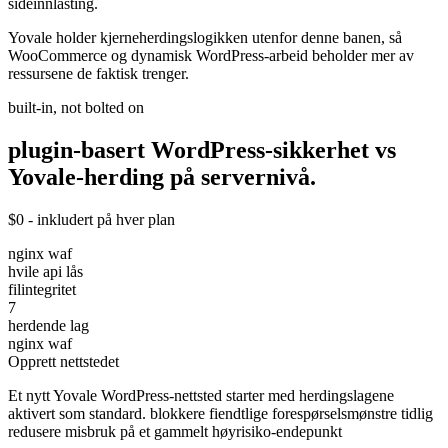
sideinnlasting.
Yovale holder kjerneherdingslogikken utenfor denne banen, så
WooCommerce og dynamisk WordPress-arbeid beholder mer av
ressursene de faktisk trenger.
built-in, not bolted on
plugin-basert WordPress-sikkerhet vs
Yovale-herding
på
servernivå.
$0 - inkludert på hver plan
nginx waf
hvile api lås
filintegritet
7
herdende lag
nginx waf
Opprett nettstedet
Et nytt Yovale WordPress-nettsted starter med herdingslagene
aktivert som standard. blokkere fiendtlige forespørselsmønstre tidlig
redusere misbruk på et gammelt høyrisiko-endepunkt