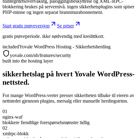
filintegritetsovervåking, påloggingsbeskyttelse og XML-RPC-
blokkering brukes på servernivå. ingen sikkerhetsplugins som spiser
PHP-minne og ingen separat brannmurabonnement.
Start gratis prøveversjon
Se priser
gratis prøveperiode. ikke nødvendig med kredittkort.
included
Yovale WordPress Hosting - Sikkerhetsherding
yovale.com/nb/features/security
built into the hosting layer
sikkerhetslag på hvert Yovale WordPress-
nettsted.
For mange WordPress-verter presser sikkerheten tilbake til eieren av
nettstedet gjennom plugins, mersalg eller manuelle herdingstrinn.
01
nginx-waf
blokkere fiendtlige forespørselsmønstre tidlig
02
xmlrpc-blokk