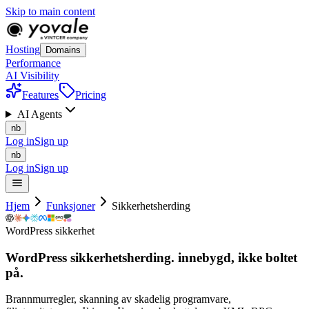
Skip to main content
Hosting
Domains
Performance
AI Visibility
Features
Pricing
AI Agents
nb
Log in
Sign up
nb
Log in
Sign up
Hjem
Funksjoner
Sikkerhetsherding
WordPress sikkerhet
WordPress sikkerhetsherding. innebygd, ikke
boltet
på.
Brannmurregler, skanning av skadelig programvare,