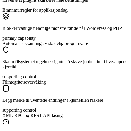
forvente at plugins skal bære hele belastningen.
Brannmurregler for applikasjonslag
Blokker vanlige fiendtlige mønstre før de når WordPress og PHP.
primary capability
Automatisk skanning av skadelig programvare
Skann filsystemet regelmessig uten å skyve jobben inn i live-appens
kjøretid.
supporting control
Filintegritetsovervåking
Legg merke til uventede endringer i kjernefilen raskere.
supporting control
XML-RPC og REST API låsing