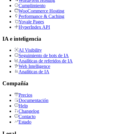
WordPress Hosting
Cumplimiento
WooCommerce Hosting
Performance & Caching
Yovale Pages
HyperIndex API
IA e inteligencia
AI Visibility
Seguimiento de bots de IA
Analíticas de referidos de IA
Web Intelligence
Analíticas de IA
Compañía
Precios
Documentación
Help
Changelog
Contacto
Estado
Legal