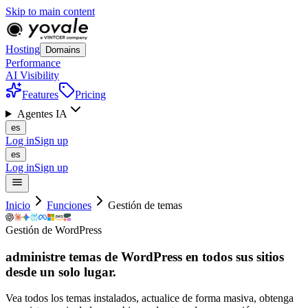
Skip to main content
Hosting
Domains
Performance
AI Visibility
Features
Pricing
Agentes IA
es
Log in
Sign up
es
Log in
Sign up
Inicio
Funciones
Gestión de temas
Gestión de WordPress
administre temas de WordPress en todos sus sitios
desde un
solo
lugar.
Vea todos los temas instalados, actualice de forma masiva, obtenga