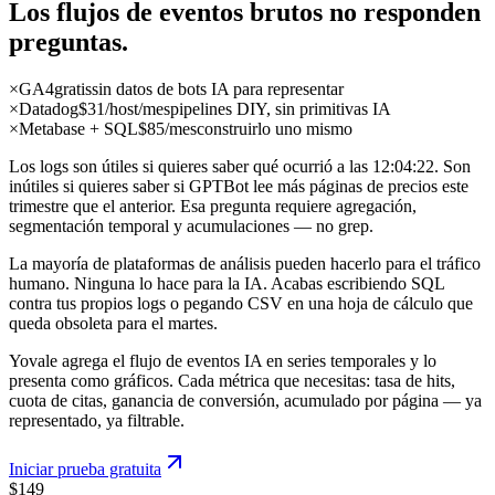
Los flujos de eventos brutos no
responden
preguntas.
×
GA4
gratis
sin datos de bots IA para representar
×
Datadog
$31/host/mes
pipelines DIY, sin primitivas IA
×
Metabase + SQL
$85/mes
construirlo uno mismo
Los logs son útiles si quieres saber qué ocurrió a las 12:04:22. Son
inútiles si quieres saber si GPTBot lee más páginas de precios este
trimestre que el anterior. Esa pregunta requiere agregación,
segmentación temporal y acumulaciones — no grep.
La mayoría de plataformas de análisis pueden hacerlo para el tráfico
humano. Ninguna lo hace para la IA. Acabas escribiendo SQL
contra tus propios logs o pegando CSV en una hoja de cálculo que
queda obsoleta para el martes.
Yovale agrega el flujo de eventos IA en series temporales y lo
presenta como gráficos. Cada métrica que necesitas: tasa de hits,
cuota de citas, ganancia de conversión, acumulado por página — ya
representado, ya filtrable.
Iniciar prueba gratuita
$149