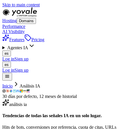
Skip to main content
Hosting
Domains
Performance
AI Visibility
Features
Pricing
Agentes IA
es
Log in
Sign up
es
Log in
Sign up
Inicio
Análisis IA
30 días por defecto, 12 meses de historial
análisis ia
Tendencias de todas las señales IA en un
solo
lugar.
Hits de bots, conversiones por referencia, cuota de citas, URLs