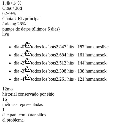
1.4k
+14%
Citas / 30d
62
+9%
Cuota URL principal
/pricing 28%
puntos de datos (últimos 6 días)
live
día -0
todos los bots
2.847 hits · 187 humanos
live
día -1
todos los bots
2.684 hits · 161 humanos
ok
día -2
todos los bots
2.512 hits · 144 humanos
ok
día -3
todos los bots
2.398 hits · 138 humanos
ok
día -4
todos los bots
2.261 hits · 121 humanos
ok
12mo
historial conservado por sitio
16
métricas representadas
1
clic para comparar sitios
el problema