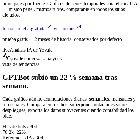
principales por fuente. Gráficos de series temporales para el canal IA
— mismo panel, mismos filtros, comparable en todos los sitios
alojados.
Iniciar prueba gratuita
Ver precios
prueba gratis · 12 meses de historial conservados por defecto
live
Análisis IA de Yovale
yovale.com/es/ai-analytics
vista de tendencias
GPTBot subió un 22 % semana tras
semana.
Cada gráfico admite acumulaciones diarias, semanales, mensuales y
trimestrales. Compara entre sitios, superpone anotaciones sobre
despliegues, exporta los datos subyacentes cuando contabilidad los
pide.
Hits de bots / 30d
78.2k
+22%
Referencias IA / 30d