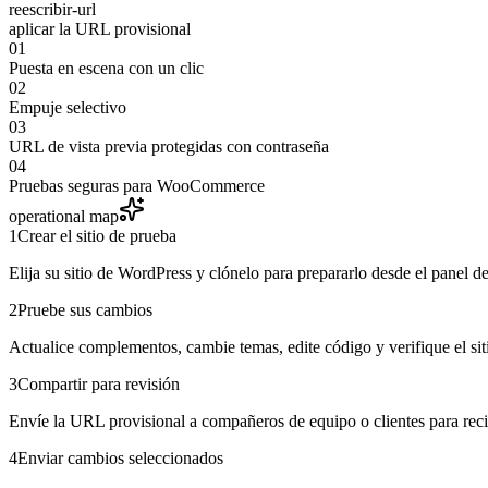
reescribir-url
aplicar la URL provisional
01
Puesta en escena con un clic
02
Empuje selectivo
03
URL de vista previa protegidas con contraseña
04
Pruebas seguras para WooCommerce
operational map
1
Crear el sitio de prueba
Elija su sitio de WordPress y clónelo para prepararlo desde el panel d
2
Pruebe sus cambios
Actualice complementos, cambie temas, edite código y verifique el sit
3
Compartir para revisión
Envíe la URL provisional a compañeros de equipo o clientes para reci
4
Enviar cambios seleccionados