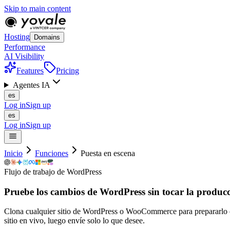
Skip to main content
Hosting
Domains
Performance
AI Visibility
Features
Pricing
Agentes IA
es
Log in
Sign up
es
Log in
Sign up
Inicio
Funciones
Puesta en escena
Flujo de trabajo de WordPress
Pruebe los cambios de WordPress sin tocar
la
producc
Clona cualquier sitio de WordPress o WooCommerce para prepararlo con
sitio en vivo, luego envíe solo lo que desee.