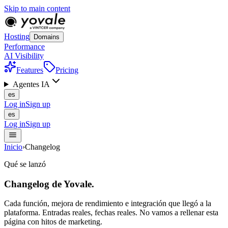
Skip to main content
Hosting
Domains
Performance
AI Visibility
Features
Pricing
Agentes IA
es
Log in
Sign up
es
Log in
Sign up
Inicio
›
Changelog
Qué se lanzó
Changelog
de Yovale
.
Cada función, mejora de rendimiento e integración que llegó a la
plataforma. Entradas reales, fechas reales. No vamos a rellenar esta
página con hitos de marketing.