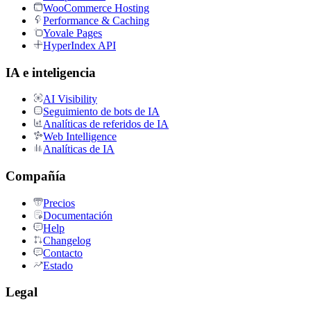
WooCommerce Hosting
Performance & Caching
Yovale Pages
HyperIndex API
IA e inteligencia
AI Visibility
Seguimiento de bots de IA
Analíticas de referidos de IA
Web Intelligence
Analíticas de IA
Compañía
Precios
Documentación
Help
Changelog
Contacto
Estado
Legal