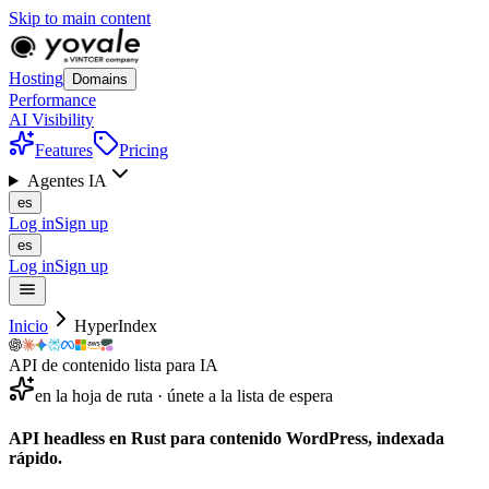
Skip to main content
Hosting
Domains
Performance
AI Visibility
Features
Pricing
Agentes IA
es
Log in
Sign up
es
Log in
Sign up
Inicio
HyperIndex
API de contenido lista para IA
en la hoja de ruta · únete a la lista de espera
API headless en Rust para contenido WordPress,
indexada
rápido.