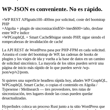
WP-JSON es conveniente. No
es
rápido.
×
WP REST API
gratis
100–400ms por solicitud, coste del bootstrap
PHP
×
Algolia + plugin de sincronización
$50+/mes
$600+/año, desfase
entre WP e índice
×
WPGraphQL + Smart Cache
$0
sigue siendo PHP, sigue siendo el
rompecabezas de invalidación de caché
La API REST de WordPress pasa por PHP-FPM en cada solicitud.
Arrastra el coste del bootstrap de WP, las cadenas de hooks de
plugins y los viajes de ida y vuelta a la base de datos en un camino
de solicitud sincrónico. La mayoría de los sitios pueden servir una
página de inicio más rápido de lo que pueden servir /wp-
json/wp/v2/posts.
Si quieres una superficie headless rápida hoy, añades WP GraphQL,
WPGraphQL Smart Cache, o copias el contenido en Algolia /
Typesense / Meilisearch — tres proveedores, tres rutas de
sincronización, tres lugares donde las cosas pueden quedar
desactualizadas.
HyperIndex coloca un proceso Rust junto a tu sitio WordPress que