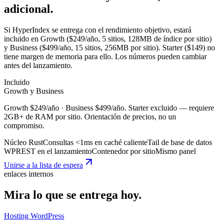
adicional.
Si HyperIndex se entrega con el rendimiento objetivo, estará
incluido en Growth ($249/año, 5 sitios, 128MB de índice por sitio)
y Business ($499/año, 15 sitios, 256MB por sitio). Starter ($149) no
tiene margen de memoria para ello. Los números pueden cambiar
antes del lanzamiento.
Incluido
Growth y Business
Growth $249/año · Business $499/año. Starter excluido — requiere
2GB+ de RAM por sitio. Orientación de precios, no un
compromiso.
Núcleo Rust
Consultas <1ms en caché caliente
Tail de base de datos
WP
REST en el lanzamiento
Contenedor por sitio
Mismo panel
Unirse a la lista de espera
enlaces internos
Mira lo que se entrega hoy.
Hosting WordPress