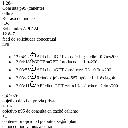
1.284
Consulta p95 (caliente)
0,8ms
Retraso del índice
<2s
Solicitudes API / 24h
12.847
feed de solicitudes conceptual
live
12:04:22
API client
GET /posts?slug=hello · 0.7ms
200
12:04:18
GPTBot
GET /products · 1.1ms
200
12:03:55
API client
GET /products/123 · 0.9ms
200
12:03:42
Reindex job
post#4567 updated · 1.8s lag
ok
12:03:11
API client
GET /search?q=docker · 2.4ms
200
Q4 2026
objetivo de vista previa privada
<1ms
objetivo p95 de consulta en caché caliente
+1
contenedor opcional por sitio, según plan
el hueco que vamos a cerrar