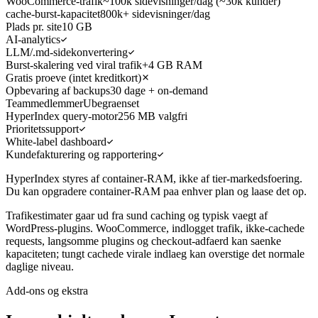
WooCommerce-trafik
~100k sidevisninger/dag (~30k kunder)
cache-burst-kapacitet
800k+ sidevisninger/dag
Plads pr. site
10 GB
AI-analytics
LLM/.md-sidekonvertering
Burst-skalering ved viral trafik
+4 GB RAM
Gratis proeve (intet kreditkort)
Opbevaring af backups
30 dage + on-demand
Teammedlemmer
Ubegraenset
HyperIndex query-motor
256 MB valgfri
Prioritetssupport
White-label dashboard
Kundefakturering og rapportering
HyperIndex styres af container-RAM, ikke af tier-markedsfoering.
Du kan opgradere container-RAM paa enhver plan og laase det op.
Trafikestimater gaar ud fra sund caching og typisk vaegt af
WordPress-plugins. WooCommerce, indlogget trafik, ikke-cachede
requests, langsomme plugins og checkout-adfaerd kan saenke
kapaciteten; tungt cachede virale indlaeg kan overstige det normale
daglige niveau.
Add-ons og ekstra