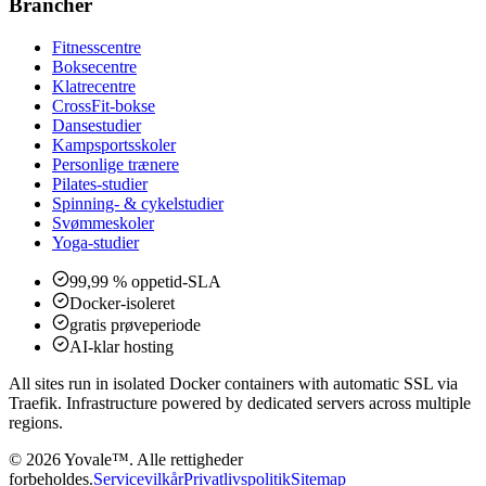
Brancher
Fitnesscentre
Boksecentre
Klatrecentre
CrossFit-bokse
Dansestudier
Kampsportsskoler
Personlige trænere
Pilates-studier
Spinning- & cykelstudier
Svømmeskoler
Yoga-studier
99,99 % oppetid-SLA
Docker-isoleret
gratis prøveperiode
AI-klar hosting
All sites run in isolated Docker containers with automatic SSL via
Traefik. Infrastructure powered by dedicated servers across multiple
regions.
©
2026
Yovale™.
Alle rettigheder
forbeholdes.
Servicevilkår
Privatlivspolitik
Sitemap