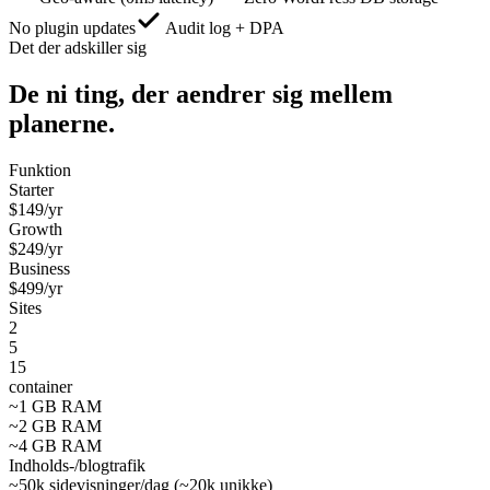
No plugin updates
Audit log + DPA
Det der adskiller sig
De ni ting, der aendrer sig mellem
planerne.
Funktion
Starter
$
149
/yr
Growth
$
249
/yr
Business
$
499
/yr
Sites
2
5
15
container
~1 GB RAM
~2 GB RAM
~4 GB RAM
Indholds-/blogtrafik
~50k sidevisninger/dag (~20k unikke)