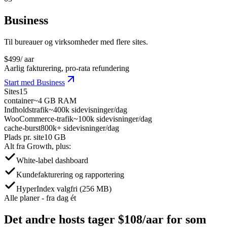
Business
Til bureauer og virksomheder med flere sites.
$
499
/ aar
Aarlig fakturering, pro-rata refundering
Start med Business
Sites
15
container
~4 GB RAM
Indholdstrafik
~400k sidevisninger/dag
WooCommerce-trafik
~100k sidevisninger/dag
cache-burst
800k+ sidevisninger/dag
Plads pr. site
10 GB
Alt fra Growth, plus:
White-label dashboard
Kundefakturering og rapportering
HyperIndex valgfri (256 MB)
Alle planer - fra dag ét
Det andre hosts tager
$108/aar
for som