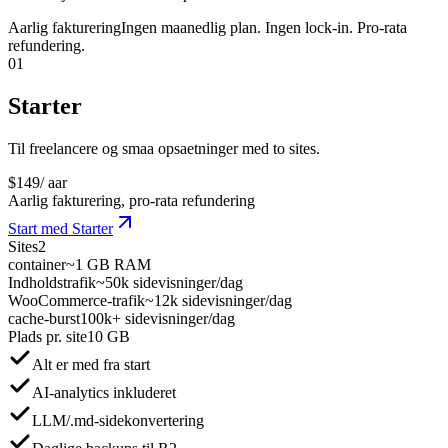
Aarlig fakturering
Ingen maanedlig plan. Ingen lock-in. Pro-rata
refundering.
01
Starter
Til freelancere og smaa opsaetninger med to sites.
$
149
/ aar
Aarlig fakturering, pro-rata refundering
Start med Starter
Sites
2
container
~1 GB RAM
Indholdstrafik
~50k sidevisninger/dag
WooCommerce-trafik
~12k sidevisninger/dag
cache-burst
100k+ sidevisninger/dag
Plads pr. site
10 GB
Alt er med fra start
AI-analytics inkluderet
LLM/.md-sidekonvertering