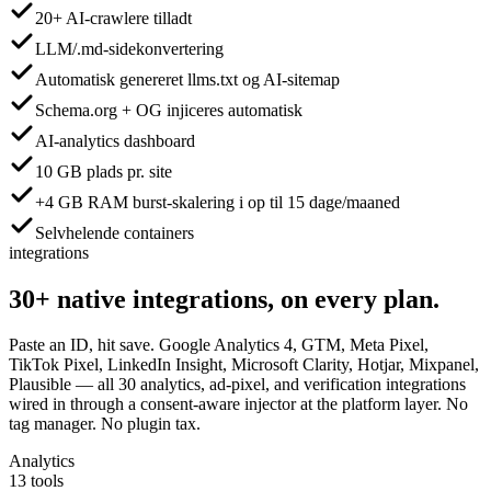
20+ AI-crawlere tilladt
LLM/.md-sidekonvertering
Automatisk genereret llms.txt og AI-sitemap
Schema.org + OG injiceres automatisk
AI-analytics dashboard
10 GB plads pr. site
+4 GB RAM burst-skalering i op til 15 dage/maaned
Selvhelende containers
integrations
30+
native integrations,
on every plan.
Paste an ID, hit save. Google Analytics 4, GTM, Meta Pixel,
TikTok Pixel, LinkedIn Insight, Microsoft Clarity, Hotjar, Mixpanel,
Plausible — all 30 analytics, ad-pixel, and verification integrations
wired in through a consent-aware injector at the platform layer. No
tag manager. No plugin tax.
Analytics
13 tools