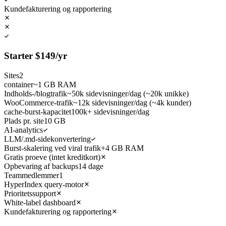
Kundefakturering og rapportering
Starter
$
149
/yr
Sites
2
container
~1 GB RAM
Indholds-/blogtrafik
~50k sidevisninger/dag (~20k unikke)
WooCommerce-trafik
~12k sidevisninger/dag (~4k kunder)
cache-burst-kapacitet
100k+ sidevisninger/dag
Plads pr. site
10 GB
AI-analytics
LLM/.md-sidekonvertering
Burst-skalering ved viral trafik
+4 GB RAM
Gratis proeve (intet kreditkort)
Opbevaring af backups
14 dage
Teammedlemmer
1
HyperIndex query-motor
Prioritetssupport
White-label dashboard
Kundefakturering og rapportering