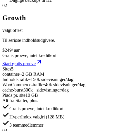
Daglige backups til R2
02
Growth
valgt oftest
Til seriøse indholdsudgivere.
$
249
/ aar
Gratis proeve, intet kreditkort
Start gratis proeve
Sites
5
container
~2 GB RAM
Indholdstrafik
~150k sidevisninger/dag
WooCommerce-trafik
~40k sidevisninger/dag
cache-burst
300k+ sidevisninger/dag
Plads pr. site
10 GB
Alt fra Starter, plus:
Gratis proeve, intet kreditkort
HyperIndex valgfri (128 MB)
3 teammedlemmer
03