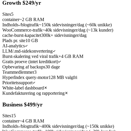
Growth
$
249
/yr
Sites
5
container
~2 GB RAM
Indholds-/blogtrafik
~150k sidevisninger/dag (~60k unikke)
WooCommerce-trafik
~40k sidevisninger/dag (~13k kunder)
cache-burst-kapacitet
300k+ sidevisninger/dag
Plads pr. site
10 GB
AI-analytics
LLM/.md-sidekonvertering
Burst-skalering ved viral trafik
+4 GB RAM
Gratis proeve (intet kreditkort)
Opbevaring af backups
30 dage
Teammedlemmer
3
HyperIndex query-motor
128 MB valgfri
Prioritetssupport
White-label dashboard
Kundefakturering og rapportering
Business
$
499
/yr
Sites
15
container
~4 GB RAM
Indholds-/blogtrafik
~400k sidevisninger/dag (~150k unikke)