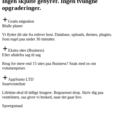
Ingen skjulte gebyrer. Ingen tvungne
opgraderinger.
Gratis migration
$0
alle planer
Vi flytter dit site fra enhver host. Database, uploads, themes, plugins.
Som regel paa under 30 minutter.
Ekstra sites (Business)
Efter aftale
fra sag til sag
Brug for mere end 15 sites paa Business? Snak med os om
volumenpriser.
AppSumo LTD
Snart
venteliste
Lifetime-deal til tidlige brugere. Begraenset drop. Skriv dig paa
ventelisten, saa giver vi besked, naar det gaar live.
Spoergsmaal