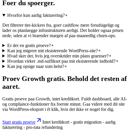
Foer du spoerger.
Hvorfor kun aarlig fakturering?
Det filtrerer tire-kickers fra, goer cashflow mere forudsigeligt og
lader os planlaegge infrastrukturen aerligt. Det holder ogsaa prisen
nede, uden at vi braender margen af paa maanedlig churn-ops.
Er der en gratis proeve?
Kan jeg migrere mit eksisterende WordPress-site?
Hvad sker der, hvis jeg overskrider min plans graenser?
Hvordan virker .md-suffikset paa mit eksisterende indhold?
Kan jeg opsige naar som helst?
Proev Growth gratis. Behold det resten af
aaret.
Gratis proeve paa Growth, intet kreditkort. Fuldt dashboard, alle AI-
og compliance-funktioner fra foerste minut. Gaa videre med dit site
via WordPress-eksport i ét klik, hvis det ikke er noget for dig.
Start gratis proeve
Intet kreditkort - gratis migration - aarlig
fakturering - pro-rata refundering