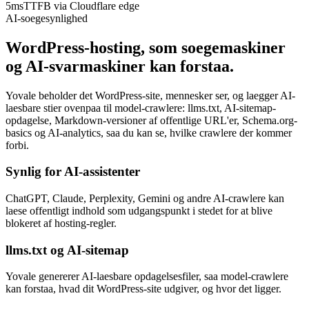
5ms
TTFB via Cloudflare edge
AI-soegesynlighed
WordPress-hosting, som soegemaskiner
og AI-svarmaskiner kan forstaa.
Yovale beholder det WordPress-site, mennesker ser, og laegger AI-
laesbare stier ovenpaa til model-crawlere: llms.txt, AI-sitemap-
opdagelse, Markdown-versioner af offentlige URL'er, Schema.org-
basics og AI-analytics, saa du kan se, hvilke crawlere der kommer
forbi.
Synlig for AI-assistenter
ChatGPT, Claude, Perplexity, Gemini og andre AI-crawlere kan
laese offentligt indhold som udgangspunkt i stedet for at blive
blokeret af hosting-regler.
llms.txt og AI-sitemap
Yovale genererer AI-laesbare opdagelsesfiler, saa model-crawlere
kan forstaa, hvad dit WordPress-site udgiver, og hvor det ligger.