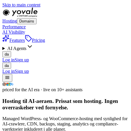
Skip to main content
Hosting
Domains
Performance
AI Visibility
Features
Pricing
AI Agents
da
Log in
Sign up
da
Log in
Sign up
priced for the AI era · live on 10+ assistants
Hosting til AI-aeraen.
Prissat som hosting.
Ingen
overraskelser ved fornyelse.
Managed WordPress- og WooCommerce-hosting med synlighed for
AI-crawlere, CDN, backups, staging, analytics og compliance-
vaerktoejer inkluderet i alle planer.