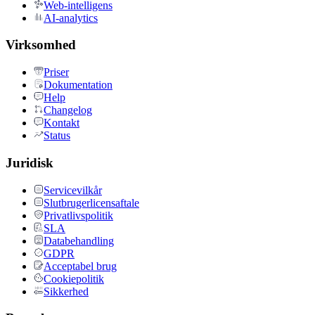
Web-intelligens
AI-analytics
Virksomhed
Priser
Dokumentation
Help
Changelog
Kontakt
Status
Juridisk
Servicevilkår
Slutbrugerlicensaftale
Privatlivspolitik
SLA
Databehandling
GDPR
Acceptabel brug
Cookiepolitik
Sikkerhed