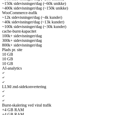
~150k sidevisninger/dag (~60k unikke)
~400k sidevisninger/dag (~150k unikke)
WooCommerce-trafik
~12k sidevisninger/dag (~4k kunder)
~40k sidevisninger/dag (~13k kunder)
~100k sidevisninger/dag (~30k kunder)
cache-burst-kapacitet
100k+ sidevisninger/dag
300k+ sidevisninger/dag
800k+ sidevisninger/dag
Plads pr. site
10 GB
10 GB
10 GB
AI-analytics
LLM/.md-sidekonvertering
Burst-skalering ved viral trafik
+4 GB RAM
+4 GB RAM