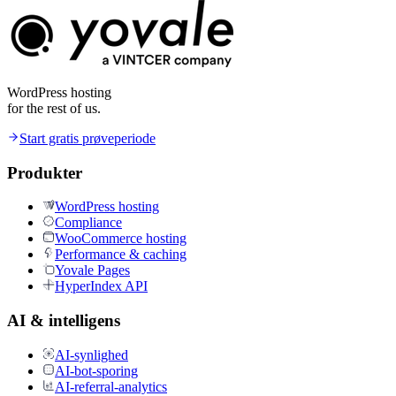
WordPress hosting
for the rest of us.
Start gratis prøveperiode
Produkter
WordPress hosting
Compliance
WooCommerce hosting
Performance & caching
Yovale Pages
HyperIndex API
AI & intelligens
AI-synlighed
AI-bot-sporing
AI-referral-analytics