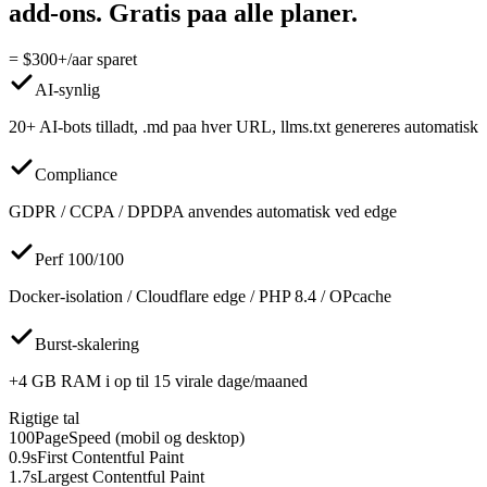
add-ons. Gratis paa alle planer.
= $300+/aar sparet
AI-synlig
20+ AI-bots tilladt, .md paa hver URL, llms.txt genereres automatisk
Compliance
GDPR / CCPA / DPDPA anvendes automatisk ved edge
Perf 100/100
Docker-isolation / Cloudflare edge / PHP 8.4 / OPcache
Burst-skalering
+4 GB RAM i op til 15 virale dage/maaned
Rigtige tal
100
PageSpeed (mobil og desktop)
0.9s
First Contentful Paint
1.7s
Largest Contentful Paint