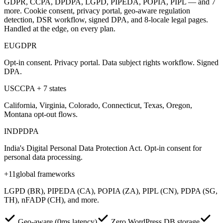
GDPR, CCPA, DPDPA, LGPD, PIPEDA, POPIA, PIPL — and 7
more. Cookie consent, privacy portal, geo-aware regulation
detection, DSR workflow, signed DPA, and 8-locale legal pages.
Handled at the edge, on every plan.
EU
GDPR
Opt-in consent. Privacy portal. Data subject rights workflow. Signed
DPA.
US
CCPA + 7 states
California, Virginia, Colorado, Connecticut, Texas, Oregon,
Montana opt-out flows.
IN
DPDPA
India's Digital Personal Data Protection Act. Opt-in consent for
personal data processing.
+11
global frameworks
LGPD (BR), PIPEDA (CA), POPIA (ZA), PIPL (CN), PDPA (SG,
TH), nFADP (CH), and more.
Geo-aware (0ms latency)
Zero WordPress DB storage