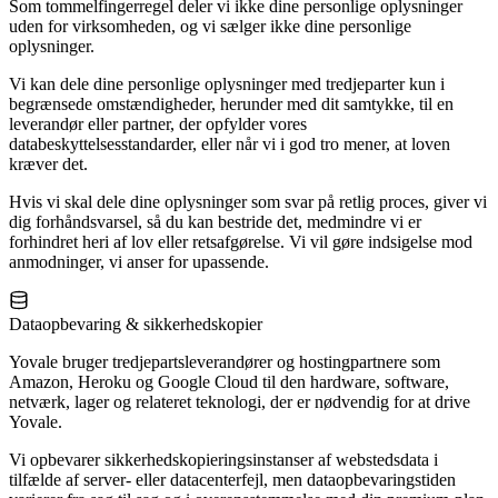
Som tommelfingerregel deler vi ikke dine personlige oplysninger
uden for virksomheden, og vi sælger ikke dine personlige
oplysninger.
Vi kan dele dine personlige oplysninger med tredjeparter kun i
begrænsede omstændigheder, herunder med dit samtykke, til en
leverandør eller partner, der opfylder vores
databeskyttelsesstandarder, eller når vi i god tro mener, at loven
kræver det.
Hvis vi skal dele dine oplysninger som svar på retlig proces, giver vi
dig forhåndsvarsel, så du kan bestride det, medmindre vi er
forhindret heri af lov eller retsafgørelse. Vi vil gøre indsigelse mod
anmodninger, vi anser for upassende.
Dataopbevaring & sikkerhedskopier
Yovale bruger tredjepartsleverandører og hostingpartnere som
Amazon, Heroku og Google Cloud til den hardware, software,
netværk, lager og relateret teknologi, der er nødvendig for at drive
Yovale.
Vi opbevarer sikkerhedskopieringsinstanser af webstedsdata i
tilfælde af server- eller datacenterfejl, men dataopbevaringstiden