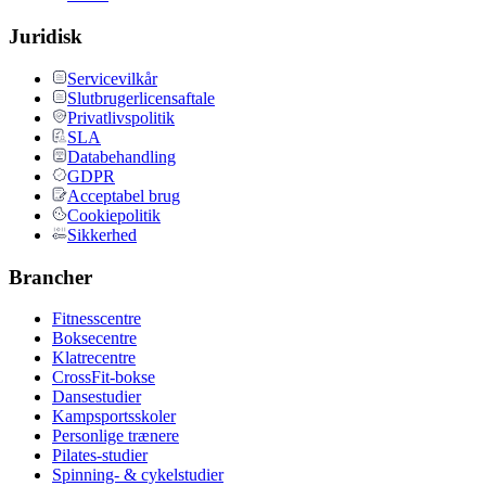
Juridisk
Servicevilkår
Slutbrugerlicensaftale
Privatlivspolitik
SLA
Databehandling
GDPR
Acceptabel brug
Cookiepolitik
Sikkerhed
Brancher
Fitnesscentre
Boksecentre
Klatrecentre
CrossFit-bokse
Dansestudier
Kampsportsskoler
Personlige trænere
Pilates-studier
Spinning- & cykelstudier