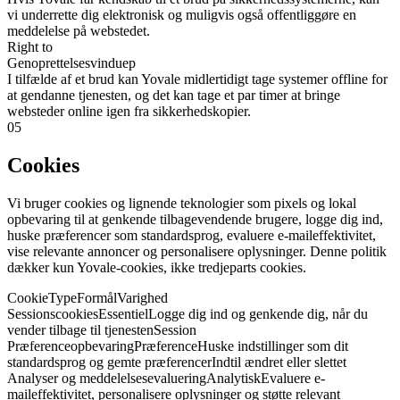
vi underrette dig elektronisk og muligvis også offentliggøre en
meddelelse på webstedet.
Right to
Genoprettelsesvinduер
I tilfælde af et brud kan Yovale midlertidigt tage systemer offline for
at gendanne tjenesten, og det kan tage et par timer at bringe
websteder online igen fra sikkerhedskopier.
05
Cookies
Vi bruger cookies og lignende teknologier som pixels og lokal
opbevaring til at genkende tilbagevendende brugere, logge dig ind,
huske præferencer som standardsprog, evaluere e-maileffektivitet,
vise relevante annoncer og personalisere oplysninger. Denne politik
dækker kun Yovale-cookies, ikke tredjeparts cookies.
Cookie
Type
Formål
Varighed
Sessionscookies
Essentiel
Logge dig ind og genkende dig, når du
vender tilbage til tjenesten
Session
Præferenceopbevaring
Præference
Huske indstillinger som dit
standardsprog og gemte præferencer
Indtil ændret eller slettet
Analyser og meddelelsesevaluering
Analytisk
Evaluere e-
maileffektivitet, personalisere oplysninger og støtte relevant