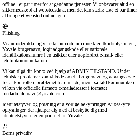
offline i et par timer for at gendanne tjenester. Vi opbevarer altid en
sikkerhedskopi af webstedsdata, men det kan stadig tage et par timer
at bringe et websted online igen.
Phishing
Vi anmoder ikke og vil ikke anmode om dine kreditkortoplysninger,
Yovale-brugernavn, loginadgangskode eller nationale
identifikationsnumre i en usikker eller uopfordret e-mail- eller
telefonkommunikation.
Vi kan tilgå din konto ved hjælp af ADMIN TILSTAND. Under
tekniske problemer kan vi bede om dit brugernavn og adgangskode
for at kontrollere problemet fra din side, men i så fald kommunikerer
vi kun via officielle firmaets e-mailadresser i formatet
medarbejdernavn@yovale.com.
Identitetstyveri og phishing er alvorlige bekymringer. At beskytte
oplysninger, der hjælper dig med at beskytte dig mod
identitetstyveri, er en prioritet for Yovale.
Børns privatliv