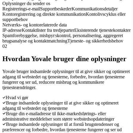
Oplysninger du sender os
Registrerings-e-mail
Supportbeskeder
Kommunikationsdetaljer
Kontoregistrering og direkte kommunikation
Kontolivscyklus eller
supportbehov
Netværks- og kontorelaterede data
IP-adresse
Kontaktlister fra tredjeparter
Eksisterende tjenestekontakter
Spamforebyggelse, misbругskontrol, personalisering, aggregeret
brugsanalyse og kontaktmatchning
Tjeneste- og sikkerhedsbehov
02
Hvordan Yovale bruger dine oplysninger
Yovale bruger indsamlede oplysninger til at give sikker og optimeret
adgang til webstedet og tjenesterne, forbedre, hvordan tjenesterne
fungerer og ser ud, reducere misbrug og kommunikere
tjenesteændringer.
Hvad vi gør
Bruge indsamlede oplysninger til at give sikker og optimeret
adgang til webstedet og tjenesterne
Bruge din e-mailadresse til ikke-markedsførings- eller
administrative meddelelser som større webstedsopdateringer
Bruge indsamlede oplysninger til at forstå brugstendenser og
præferencer og forbedre, hvordan tjenesterne fungerer og ser ud