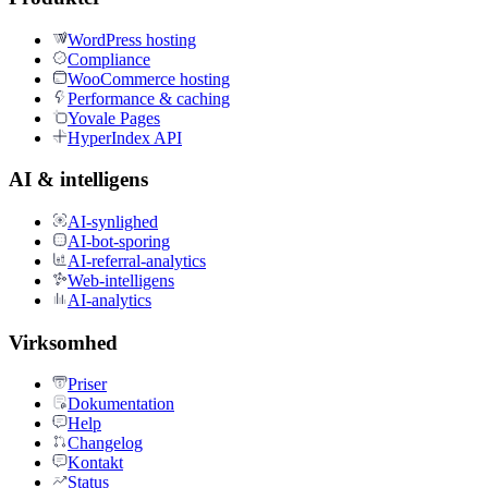
WordPress hosting
Compliance
WooCommerce hosting
Performance & caching
Yovale Pages
HyperIndex API
AI & intelligens
AI-synlighed
AI-bot-sporing
AI-referral-analytics
Web-intelligens
AI-analytics
Virksomhed
Priser
Dokumentation
Help
Changelog
Kontakt
Status