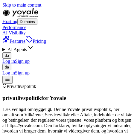
Skip to main content
Hosting
Domains
Performance
AI Visibility
Features
Pricing
AI Agents
da
Log in
Sign up
da
Log in
Sign up
Privatlivspolitik
privatlivspolitik
for Yovale
Læs venligst omhyggeligt. Denne Yovale-privatlivspolitik, her
omtalt som Vilkårene, Servicevilkår eller Aftale, indeholder de vilkår
og betingelser, der regulerer vores tjeneste, vores platform og brugen
af https://yovale.com. Den forklarer, hvilke oplysninger vi indsamler,
hvordan vi bruger dem, hvornår vi videregiver dem, og hvordan vi