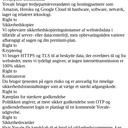
Yovale bruger tredjepartsleverandører og hostingpartnere som
Amazon, Heroku og Google Cloud til hardware, software, netværk,
lager og relateret teknologi.
Right to
Sikkerhedskopier
Vi opbevarer sikkerhedskopieringsinstanser af webstedsdata i
tilfælde af server- eller datacenterfejl, men opbevaringstiden varierer
afhængigt af sagen og din premium-plan.
Right to
Kryptering
Vi bruger HTTPS og TLS til at beskytte data, der overføres til og fra
webstedet, mens vi tydeligt angiver, at ingen internettransmission er
100% sikker.
Right to
Kontoansvar
Du bruger tjenesten på egen risiko og er ansvarlig for rimelige
sikkerhedsforanstaltninger som at vælge et stærkt adgangskode.
Right to
Køreplan for stærkere godkendelse
Politikken angiver, at mere sikker godkendelse som OTP og
godkenderbaseret login er planlagt til en kommende Yovale-
udgivelse.
Right to
Sikkerhedsvarsler
Hvis Yovale får kendskab til et brud på sikkerhedssystemerne, kan