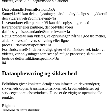
videregivelse kun i begrænsede situationer.
Databehandler
Formål
Region
DPA
Samtykke
Vi kan dele oplysninger, når du udtrykkeligt samtykker til
den videregivelse
Som relevant
Ja
Leverandører eller partnere
Vi kan dele oplysninger med
leverandører eller partnere, der opfylder vores
databeskyttelsesstandarder
Som relevant
Ja
Retlig proces
Vi kan videregive oplysninger, når vi i god tro mener,
at det kræves af loven, stævning eller lignende
proces
Jurisdiktionsspecifikt
Ja
Forhåndsvarsel
Når det er lovligt, giver vi forhåndsvarsel, inden vi
videregiver oplysninger som svar på retlige processer, så du kan
bestride det
Jurisdiktionsspecifikt
Ja
04
Dataopbevaring og sikkerhed
Politikken giver konkrete detaljer om infrastrukturleverandører,
sikkerhedskopier, transmissionssikkerhed, brudmeddelelser og
servicegenoprettelsesvinduер. Disse er de vigtigste operationelle
punkter.
Right to
Tredjeparts infrastruktur