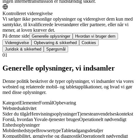
ingen internettransmission er fuldstændig sikker.
Kontrolleret videregivelse
Vi sælger ikke personlige oplysninger og videregiver dem kun med
samtykke, til kvalificerede leverandører eller partnere, eller når vi
mener, at loven kræver det.
På denne side
Generelle oplysninger
Hvordan vi bruger dem
Videregivelse
Opbevaring & sikkerhed
Cookies
Juridisk & sikkerhed
Spørgsmål
01
Generelle oplysninger, vi indsamler
Denne politik beskriver de typer oplysninger, vi indsamler via vores
websted og relaterede mobil- og tabletapplikationer, og hvad vi gør
med disse oplysninger.
Kategori
Elementer
Formål
Opbevaring
Webstedsaktivitet
Sider du tilgår
Henvisningsoplysninger
Tjenesteanvendelseskontekst
Forstå, hvordan Yovale-tjenester bruges
Operationelt nødvendigt
Enhedsoplysninger
Mobilenhedstype
Browsertype
Tabletadgangsdetaljer
Kompatibilitet, gengivelse og diagnostik
Operationelt nødvendigt