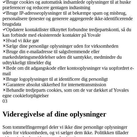
Bruge cookies og automatisk indsamlede oplysninger til at huske
præferencer og reducere gentagen indtastning
Bruge IP-adresseoplysninger til at bekæmpe spam og misbrug,
personalisere tjenester og generere aggregerede ikke-identificerende
brugsdata
Opdatere kontaktlister tilknyttet forbundne tredjepartskonti, så du
kan forbinde med eksisterende kontakter på Yovale
Hvad vi ikke gør
Sælge dine personlige oplysninger uden for virksomheden
Bruge din e-mailadresse til salgsfremmende eller
markedsføringsmeddelelser uden dit samtykke, medmindre du
udtrykkeligt tilmelder dig
Bede om dit adgangskode eller kontooplysninger via uopfordret e-
mail
Bruge logoplysninger til at identificere dig personligt
Garantere absolut sikkerhed for internettransmission
Behandle tredjeparts cookies, som om de var dækket af Yovales
egne cookieforpligtelser
03
Videregivelse af dine oplysninger
Som tommelfingerregel deler vi ikke dine personlige oplysninger
uden for virksomheden, og vi sælger dem ikke. Politikken tillader