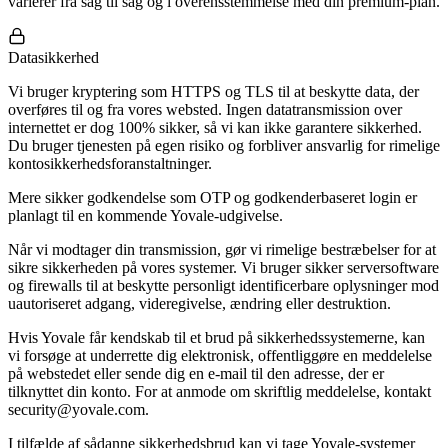
varierer fra sag til sag og i overensstemmelse med din premium-plan.
Datasikkerhed
Vi bruger kryptering som HTTPS og TLS til at beskytte data, der
overføres til og fra vores websted. Ingen datatransmission over
internettet er dog 100% sikker, så vi kan ikke garantere sikkerhed.
Du bruger tjenesten på egen risiko og forbliver ansvarlig for rimelige
kontosikkerhedsforanstaltninger.
Mere sikker godkendelse som OTP og godkenderbaseret login er
planlagt til en kommende Yovale-udgivelse.
Når vi modtager din transmission, gør vi rimelige bestræbelser for at
sikre sikkerheden på vores systemer. Vi bruger sikker serversoftware
og firewalls til at beskytte personligt identificerbare oplysninger mod
uautoriseret adgang, videregivelse, ændring eller destruktion.
Hvis Yovale får kendskab til et brud på sikkerhedssystemerne, kan
vi forsøge at underrette dig elektronisk, offentliggøre en meddelelse
på webstedet eller sende dig en e-mail til den adresse, der er
tilknyttet din konto. For at anmode om skriftlig meddelelse, kontakt
security@yovale.com.
I tilfælde af sådanne sikkerhedsbrud kan vi tage Yovale-systemer