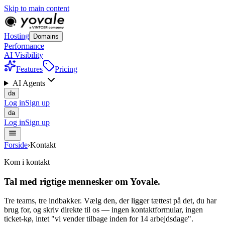
Skip to main content
Hosting
Domains
Performance
AI Visibility
Features
Pricing
AI Agents
da
Log in
Sign up
da
Log in
Sign up
Forside
›
Kontakt
Kom i kontakt
Tal med
rigtige mennesker
om Yovale.
Tre teams, tre indbakker. Vælg den, der ligger tættest på det, du har
brug for, og skriv direkte til os — ingen kontaktformular, ingen
ticket-kø, intet "vi vender tilbage inden for 14 arbejdsdage".