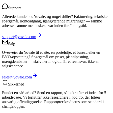
Support
Allerede kunde hos Yovale, og noget driller? Fakturering, tekniske
spørgsmål, kontoadgang, igangværende migreringer — samme
adresse, samme mennesker, svar inden for åbningstid.
support@yovale.com
Salg
Overvejer du Yovale til ét site, en portefølje, et bureau eller en
BYO-opsætning? Spørgsmål om priser, plantilpasning,
mængderabatter — skriv hertil, og du får et reelt svar, ikke en
salgskadence.
sales@yovale.com
Sikkerhed
Fundet en sårbarhed? Send en rapport, så bekræfter vi inden for 5
arbejdsdage. Vi forfølger ikke researchere i god tro, der følger
ansvarlig offentliggørelse. Rapportører krediteres som standard i
changeloggen.