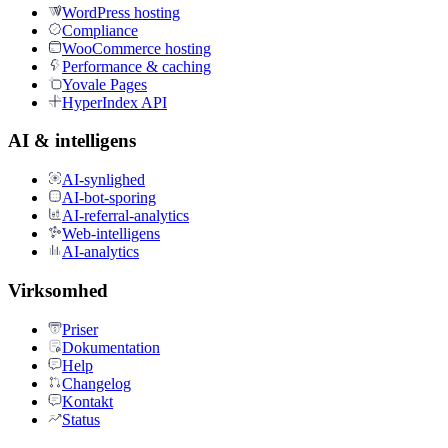
WordPress hosting
Compliance
WooCommerce hosting
Performance & caching
Yovale Pages
HyperIndex API
AI & intelligens
AI-synlighed
AI-bot-sporing
AI-referral-analytics
Web-intelligens
AI-analytics
Virksomhed
Priser
Dokumentation
Help
Changelog
Kontakt
Status