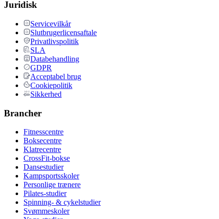
Juridisk
Servicevilkår
Slutbrugerlicensaftale
Privatlivspolitik
SLA
Databehandling
GDPR
Acceptabel brug
Cookiepolitik
Sikkerhed
Brancher
Fitnesscentre
Boksecentre
Klatrecentre
CrossFit-bokse
Dansestudier
Kampsportsskoler
Personlige trænere
Pilates-studier
Spinning- & cykelstudier
Svømmeskoler