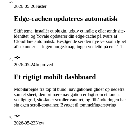
2026-05-26
Faster
Edge-cachen opdateres automatisk
Skift tema, installér et plugin, udgiv et indlæg eller ændr site-
identitet, og Yovale opdaterer din edge-cache på tværs af
Cloudflare automatisk. Besøgende ser den nye version i løbet
af sekunder — ingen purge-knap, ingen ventetid på en TTL.
2026-05-24
Improved
Et rigtigt mobilt dashboard
Mobilarbejde fra top til bund: navigationen glider op nedefra
som et sheet, den primære navigation er lagt som et touch-
venligt grid, site-faner scroller vandret, og filhåndteringen har
sin egen scroll-container. Bygget til tommelfingerstyring.
2026-05-23
New