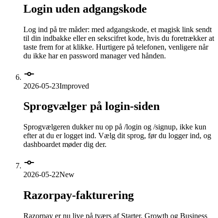
Login uden adgangskode
Log ind på tre måder: med adgangskode, et magisk link sendt
til din indbakke eller en sekscifret kode, hvis du foretrækker at
taste frem for at klikke. Hurtigere på telefonen, venligere når
du ikke har en password manager ved hånden.
2026-05-23
Improved
Sprogvælger på login-siden
Sprogvælgeren dukker nu op på /login og /signup, ikke kun
efter at du er logget ind. Vælg dit sprog, før du logger ind, og
dashboardet møder dig der.
2026-05-22
New
Razorpay-fakturering
Razorpay er nu live på tværs af Starter, Growth og Business