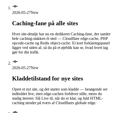
2026-05-27
New
Caching-fane på alle sites
Hver site-detalje har nu en dedikeret Caching-fane, der samler
hele caching-stakken ét sted — Cloudflare edge-cache, PHP
opcode-cache og Redis object-cache. Et kort forklaringspanel
ligger ved siden af, så du på et øjeblik kan se, hvad hvert lag
gør for din trafik.
2026-05-27
New
Kladdetilstand for nye sites
Opret et nyt site, og det starter som kladde — besøgende ser
indholdet live, men edge-cachen forbliver stille, mens du
stadig itererer. Slå Live til, når du er klar, og fuld HTML-
caching tænder på tværs af Cloudflares globale edge.