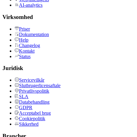
AI-analytics
Virksomhed
Priser
Dokumentation
Help
Changelog
Kontakt
Status
Juridisk
Servicevilkår
Slutbrugerlicensaftale
Privatlivspolitik
SLA
Databehandling
GDPR
Acceptabel brug
Cookiepolitik
Sikkerhed
Brancher