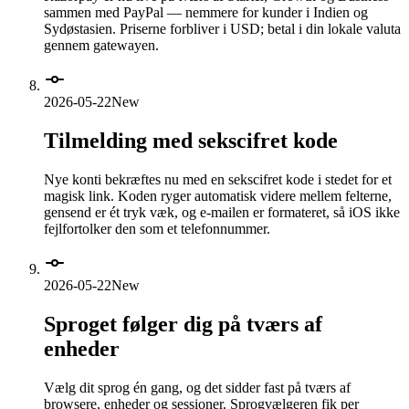
sammen med PayPal — nemmere for kunder i Indien og
Sydøstasien. Priserne forbliver i USD; betal i din lokale valuta
gennem gatewayen.
2026-05-22
New
Tilmelding med sekscifret kode
Nye konti bekræftes nu med en sekscifret kode i stedet for et
magisk link. Koden ryger automatisk videre mellem felterne,
gensend er ét tryk væk, og e-mailen er formateret, så iOS ikke
fejlfortolker den som et telefonnummer.
2026-05-22
New
Sproget følger dig på tværs af
enheder
Vælg dit sprog én gang, og det sidder fast på tværs af
browsere, enheder og sessioner. Sprogvælgeren fik per