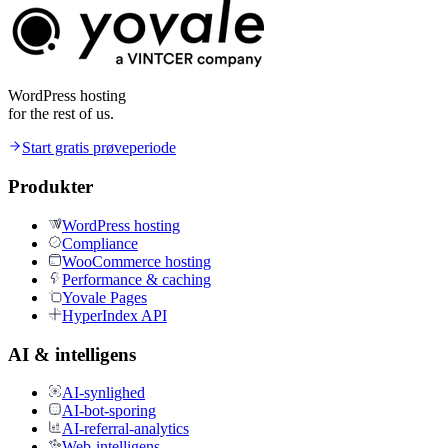
WordPress hosting
for the rest of us.
Start gratis prøveperiode
Produkter
WordPress hosting
Compliance
WooCommerce hosting
Performance & caching
Yovale Pages
HyperIndex API
AI & intelligens
AI-synlighed
AI-bot-sporing
AI-referral-analytics
Web-intelligens