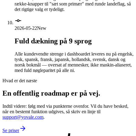
række-knapper til "sæt som primær" med runde landeflag, så
det rigtige valg er tydeligt.
2026-05-22
New
Fuld dækning på 9 sprog
Alle kundevendte strenge i dashboardet leveres nu på engelsk,
tysk, spansk, fransk, japansk, hollandsk, svensk, dansk og
norsk bokmål — oversat af mennesker, ikke maskin-aliaseret,
med fuld nøgleparitet på alle ni.
Hvad er det næste
En offentlig roadmap er på vej.
Indtil videre: følg med via punkterne ovenfor. Vil du have besked,
når en bestemt funktion udgives, så skriv en linje til
support@yovale.com
.
Se priser