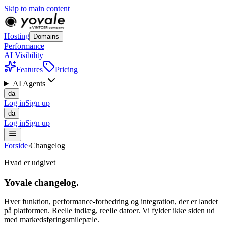
Skip to main content
Hosting
Domains
Performance
AI Visibility
Features
Pricing
AI Agents
da
Log in
Sign up
da
Log in
Sign up
Forside
›
Changelog
Hvad er udgivet
Yovale
changelog
.
Hver funktion, performance-forbedring og integration, der er landet
på platformen. Reelle indlæg, reelle datoer. Vi fylder ikke siden ud
med markedsføringsmilepæle.