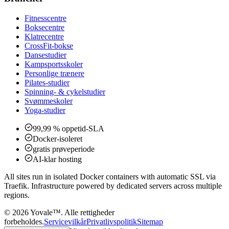
Fitnesscentre
Boksecentre
Klatrecentre
CrossFit-bokse
Dansestudier
Kampsportsskoler
Personlige trænere
Pilates-studier
Spinning- & cykelstudier
Svømmeskoler
Yoga-studier
99,99 % oppetid-SLA
Docker-isoleret
gratis prøveperiode
AI-klar hosting
All sites run in isolated Docker containers with automatic SSL via
Traefik. Infrastructure powered by dedicated servers across multiple
regions.
©
2026
Yovale™.
Alle rettigheder
forbeholdes.
Servicevilkår
Privatlivspolitik
Sitemap