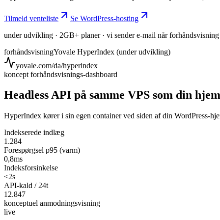
Tilmeld venteliste
Se WordPress-hosting
under udvikling · 2GB+ planer · vi sender e-mail når forhåndsvisning
forhåndsvisning
Yovale HyperIndex (under udvikling)
yovale.com/da/hyperindex
koncept forhåndsvisnings-dashboard
Headless API på samme VPS som din hjem
HyperIndex kører i sin egen container ved siden af din WordPress-h
Indekserede indlæg
1.284
Forespørgsel p95 (varm)
0,8ms
Indeksforsinkelse
<2s
API-kald / 24t
12.847
konceptuel anmodningsvisning
live