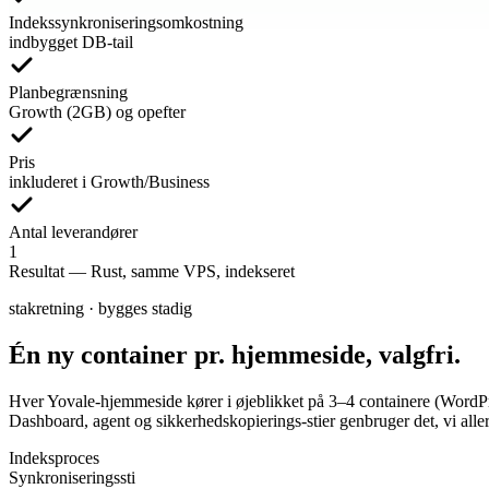
Indekssynkroniseringsomkostning
indbygget DB-tail
Planbegrænsning
Growth (2GB) og opefter
Pris
inkluderet i Growth/Business
Antal leverandører
1
Resultat
—
Rust, samme VPS, indekseret
stakretning · bygges stadig
Én ny container pr. hjemmeside, valgfri.
Hver Yovale-hjemmeside kører i øjeblikket på 3–4 containere (WordPre
Dashboard, agent og sikkerhedskopierings-stier genbruger det, vi aller
Indeksproces
Synkroniseringssti