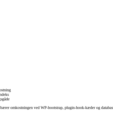
stning
indeks
gsgåde
rer omkostningen ved WP-bootstrap, plugin-hook-kæder og databaseru