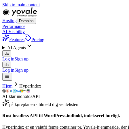
Skip to main content
Hosting
Domains
Performance
AI Visibility
Features
Pricing
AI Agents
da
Log in
Sign up
da
Log in
Sign up
Hjem
HyperIndex
AI-klar indholdsAPI
på køreplanen · tilmeld dig ventelisten
Rust headless API til WordPress-indhold,
indekseret
hurtigt.
HyperIndex er en valgfri femte container pr. Yovale-hjemmeside, der