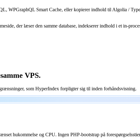
hQL, WPGraphQL Smart Cache, eller kopierer indhold til Algolia / Typese
eside, der læser den samme database, indekserer indhold i et in-proce
samme
VPS.
begrænsninger, som HyperIndex forpligter sig til inden forhåndsvisning.
egrænset hukommelse og CPU. Ingen PHP-bootstrap på forespørgselssti