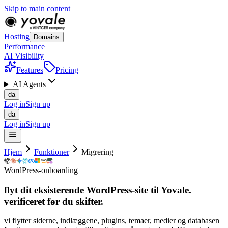
Skip to main content
Hosting
Domains
Performance
AI Visibility
Features
Pricing
AI Agents
da
Log in
Sign up
da
Log in
Sign up
Hjem
Funktioner
Migrering
WordPress-onboarding
flyt dit eksisterende WordPress-site til Yovale.
verificeret før
du
skifter.
vi flytter siderne, indlæggene, plugins, temaer, medier og databasen