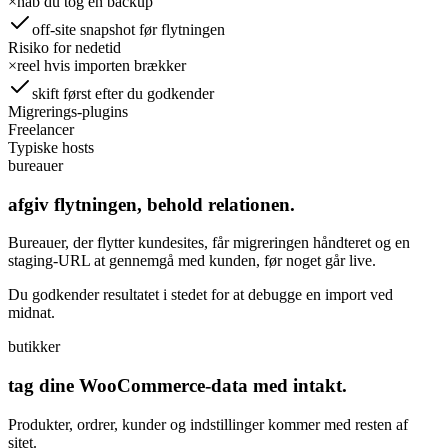
×
håb du tog en backup
off-site snapshot før flytningen
Risiko for nedetid
×
reel hvis importen brækker
skift først efter du godkender
Migrerings-plugins
Freelancer
Typiske hosts
bureauer
afgiv flytningen, behold relationen.
Bureauer, der flytter kundesites, får migreringen håndteret og en
staging-URL at gennemgå med kunden, før noget går live.
Du godkender resultatet i stedet for at debugge en import ved
midnat.
butikker
tag dine WooCommerce-data med intakt.
Produkter, ordrer, kunder og indstillinger kommer med resten af
sitet.