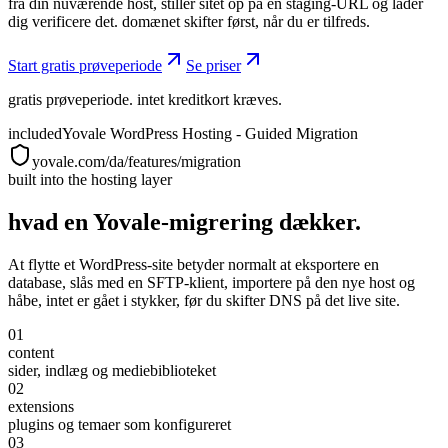
fra din nuværende host, stiller sitet op på en staging-URL og lader
dig verificere det. domænet skifter først, når du er tilfreds.
Start gratis prøveperiode
Se priser
gratis prøveperiode. intet kreditkort kræves.
included
Yovale WordPress Hosting - Guided Migration
yovale.com/da/features/migration
built into the hosting layer
hvad en Yovale-migrering dækker.
At flytte et WordPress-site betyder normalt at eksportere en
database, slås med en SFTP-klient, importere på den nye host og
håbe, intet er gået i stykker, før du skifter DNS på det live site.
01
content
sider, indlæg og mediebiblioteket
02
extensions
plugins og temaer som konfigureret
03