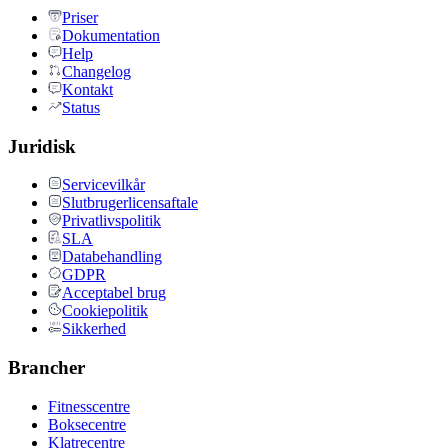
Priser
Dokumentation
Help
Changelog
Kontakt
Status
Juridisk
Servicevilkår
Slutbrugerlicensaftale
Privatlivspolitik
SLA
Databehandling
GDPR
Acceptabel brug
Cookiepolitik
Sikkerhed
Brancher
Fitnesscentre
Boksecentre
Klatrecentre