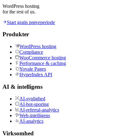
WordPress hosting
for the rest of us.
Start gratis prøveperiode
Produkter
WordPress hosting
Compliance
WooCommerce hosting
Performance & caching
Yovale Pages
HyperIndex API
AI & intelligens
AI-synlighed
AI-bot-sporing
AI-referral-analytics
Web-intelligens
AI-analytics
Virksomhed