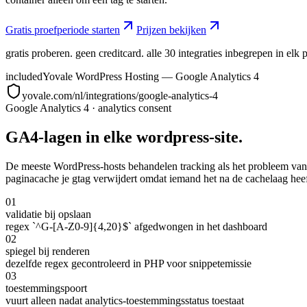
Gratis proefperiode starten
Prijzen bekijken
gratis proberen. geen creditcard. alle 30 integraties inbegrepen in elk p
included
Yovale WordPress Hosting — Google Analytics 4
yovale.com/nl/integrations/google-analytics-4
Google Analytics 4
·
analytics consent
GA4-lagen in elke wordpress-site.
De meeste WordPress-hosts behandelen tracking als het probleem van d
paginacache je gtag verwijdert omdat iemand het na de cachelaag hee
01
validatie bij opslaan
regex `^G-[A-Z0-9]{4,20}$` afgedwongen in het dashboard
02
spiegel bij renderen
dezelfde regex gecontroleerd in PHP voor snippetemissie
03
toestemmingspoort
vuurt alleen nadat analytics-toestemmingsstatus toestaat