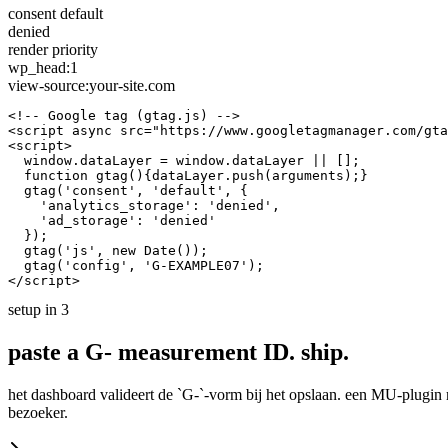
consent default
denied
render priority
wp_head:1
view-source:your-site.com
<!-- Google tag (gtag.js) -->

<script async src="https://www.googletagmanager.com/gta
<script>

  window.dataLayer = window.dataLayer || [];

  function gtag(){dataLayer.push(arguments);}

  gtag('consent', 'default', {

    'analytics_storage': 'denied',

    'ad_storage': 'denied'

  });

  gtag('js', new Date());

  gtag('config', 'G-EXAMPLE07');

</script>
setup in 3
paste a G- measurement ID.
ship.
het dashboard valideert de `G-`-vorm bij het opslaan. een MU-plugin r
bezoeker.