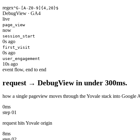
regex
^G-[A-Z0-9]
{4,20}
$
DebugView · GA4
live
page_view
now
session_start
0s ago
first_visit
0s ago
user_engagement
10s ago
event flow, end to end
request → DebugView in
under 300ms.
how a single pageview moves through the Yovale stack into Google Analy
0ms
step
01
request hits Yovale origin
8ms
step
02