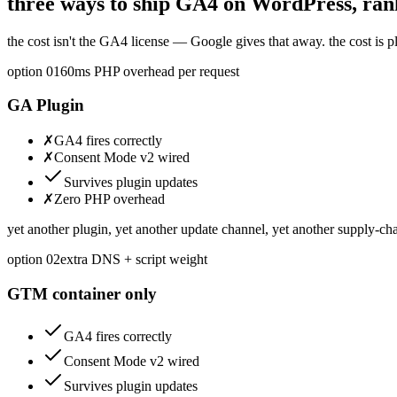
three ways to ship GA4 on WordPress, ran
the cost isn't the GA4 license — Google gives that away. the cost is 
option 0
1
60ms PHP overhead per request
GA Plugin
✗
GA4 fires correctly
✗
Consent Mode v2 wired
Survives plugin updates
✗
Zero PHP overhead
yet another plugin, yet another update channel, yet another supply-cha
option 0
2
extra DNS + script weight
GTM container only
GA4 fires correctly
Consent Mode v2 wired
Survives plugin updates