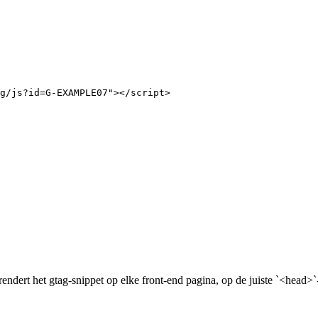
g/js?id=G-EXAMPLE07"></script>

endert het gtag-snippet op elke front-end pagina, op de juiste `<head>`