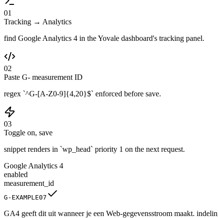
01
Tracking → Analytics
find Google Analytics 4 in the Yovale dashboard's tracking panel.
02
Paste G- measurement ID
regex `^G-[A-Z0-9]{4,20}$` enforced before save.
03
Toggle on, save
snippet renders in `wp_head` priority 1 on the next request.
Google Analytics 4
enabled
measurement_id
G-EXAMPLE07
GA4 geeft dit uit wanneer je een Web-gegevensstroom maakt. indeling: