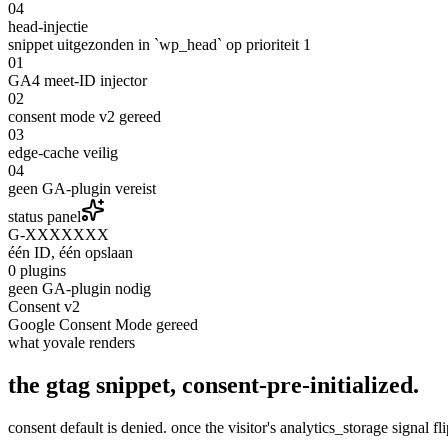
04
head-injectie
snippet uitgezonden in `wp_head` op prioriteit 1
01
GA4 meet-ID injector
02
consent mode v2 gereed
03
edge-cache veilig
04
geen GA-plugin vereist
status panel
G-XXXXXXX
één ID, één opslaan
0 plugins
geen GA-plugin nodig
Consent v2
Google Consent Mode gereed
what yovale renders
the gtag snippet,
consent-pre-initialized
.
consent default is denied. once the visitor's analytics_storage signal f