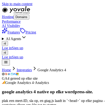
Skip to main content
Hosting
Domains
Performance
AI Visibility
Features
Pricing
AI Agents
nl
Log in
Sign up
nl
Log in
Sign up
Home
Integraties
Google Analytics 4
GA4 gereed op elke site
Google Analytics 4
·
Analytics
google analytics 4 native op
elke
wordpress-site.
plak een meet-ID, sla op, en gtag.js laadt in `<head>` op elke pag
container alleen om één tag te starten.