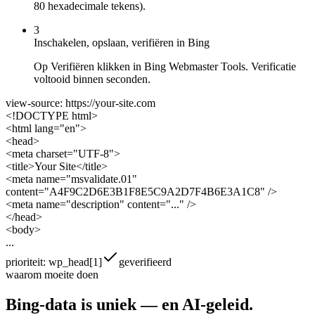
80 hexadecimale tekens).
3
Inschakelen, opslaan, verifiëren in Bing
Op Verifiëren klikken in Bing Webmaster Tools. Verificatie
voltooid binnen seconden.
view-source: https://your-site.com
<!DOCTYPE html>
<html lang="en">
<head>
<meta charset="UTF-8">
<title>Your Site</title>
<meta name="msvalidate.01"
content="
A4F9C2D6E3B1F8E5C9A2D7F4B6E3A1C8
" />
<meta name="description" content="..." />
</head>
<body>
...
prioriteit: wp_head[1]
geverifieerd
waarom moeite doen
Bing-data is uniek —
en AI-geleid.