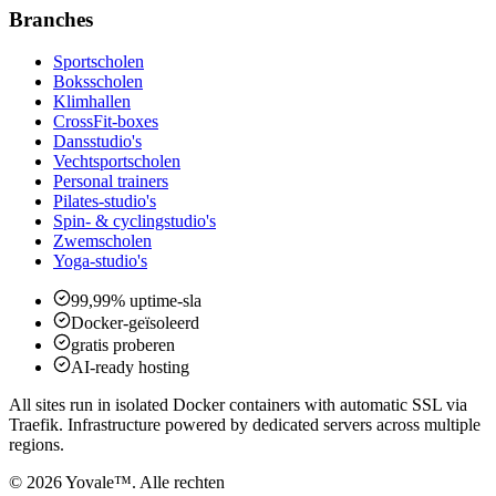
Branches
Sportscholen
Boksscholen
Klimhallen
CrossFit-boxes
Dansstudio's
Vechtsportscholen
Personal trainers
Pilates-studio's
Spin- & cyclingstudio's
Zwemscholen
Yoga-studio's
99,99% uptime-sla
Docker-geïsoleerd
gratis proberen
AI-ready hosting
All sites run in isolated Docker containers with automatic SSL via
Traefik. Infrastructure powered by dedicated servers across multiple
regions.
©
2026
Yovale™.
Alle rechten