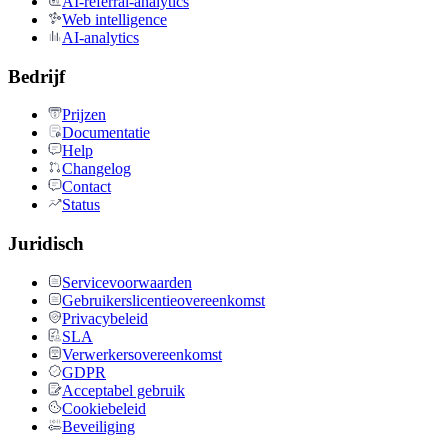
AI-referral-analytics
Web intelligence
AI-analytics
Bedrijf
Prijzen
Documentatie
Help
Changelog
Contact
Status
Juridisch
Servicevoorwaarden
Gebruikerslicentieovereenkomst
Privacybeleid
SLA
Verwerkersovereenkomst
GDPR
Acceptabel gebruik
Cookiebeleid
Beveiliging