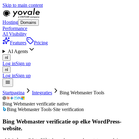
Skip to main content
Hosting
Domains
Performance
AI Visibility
Features
Pricing
AI Agents
nl
Log in
Sign up
nl
Log in
Sign up
Startpagina
Integraties
Bing Webmaster Tools
Bing Webmaster verificatie native
Bing Webmaster Tools
·
Site verification
Bing Webmaster verificatie op
elke
WordPress-
website.