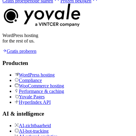
Gratis proefperiode starten
Prijzen bekijken
WordPress hosting
for the rest of us.
Gratis proberen
Producten
WordPress hosting
Compliance
WooCommerce hosting
Performance & caching
Yovale Pages
HyperIndex API
AI & intelligence
AI-zichtbaarheid
AI-bot-tracking