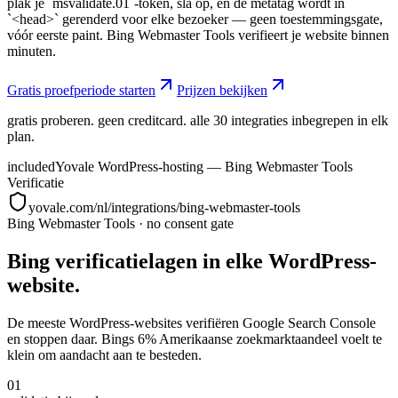
plak je `msvalidate.01`-token, sla op, en de metatag wordt in
`<head>` gerenderd voor elke bezoeker — geen toestemmingsgate,
vóór eerste paint. Bing Webmaster Tools verifieert je website binnen
minuten.
Gratis proefperiode starten
Prijzen bekijken
gratis proberen. geen creditcard. alle 30 integraties inbegrepen in elk
plan.
included
Yovale WordPress-hosting — Bing Webmaster Tools
Verificatie
yovale.com/nl/integrations/bing-webmaster-tools
Bing Webmaster Tools
·
no consent gate
Bing verificatielagen in elke WordPress-
website.
De meeste WordPress-websites verifiëren Google Search Console
en stoppen daar. Bings 6% Amerikaanse zoekmarktaandeel voelt te
klein om aandacht aan te besteden.
01