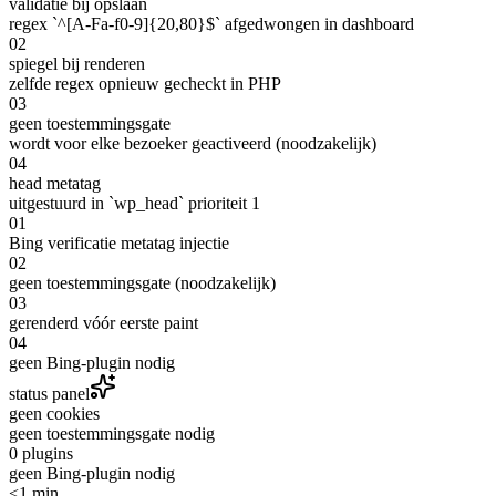
validatie bij opslaan
regex `^[A-Fa-f0-9]{20,80}$` afgedwongen in dashboard
02
spiegel bij renderen
zelfde regex opnieuw gecheckt in PHP
03
geen toestemmingsgate
wordt voor elke bezoeker geactiveerd (noodzakelijk)
04
head metatag
uitgestuurd in `wp_head` prioriteit 1
01
Bing verificatie metatag injectie
02
geen toestemmingsgate (noodzakelijk)
03
gerenderd vóór eerste paint
04
geen Bing-plugin nodig
status panel
geen cookies
geen toestemmingsgate nodig
0 plugins
geen Bing-plugin nodig
<1 min