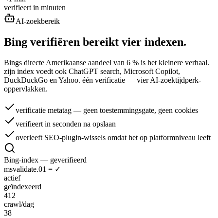
verifieert in minuten
AI-zoekbereik
Bing verifiëren bereikt
vier indexen.
Bings directe Amerikaanse aandeel van 6 % is het kleinere verhaal.
zijn index voedt ook ChatGPT search, Microsoft Copilot,
DuckDuckGo en Yahoo. één verificatie — vier AI-zoektijdperk-
oppervlakken.
verificatie metatag — geen toestemmingsgate, geen cookies
verifieert in seconden na opslaan
overleeft SEO-plugin-wissels omdat het op platformniveau leeft
Bing-index — geverifieerd
msvalidate.01 = ✓
actief
geïndexeerd
412
crawl/dag
38