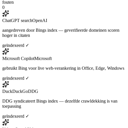
fouten
0
ChatGPT search
OpenAI
aangedreven door Bings index — geverifieerde domeinen scoren
hoger in citaten
geïndexeerd ✓
Microsoft Copilot
Microsoft
gebruikt Bing voor live web-verankering in Office, Edge, Windows
geïndexeerd ✓
DuckDuckGo
DDG
DDG syndicateert Bings index — dezelfde crawldekking is van
toepassing
geïndexeerd ✓