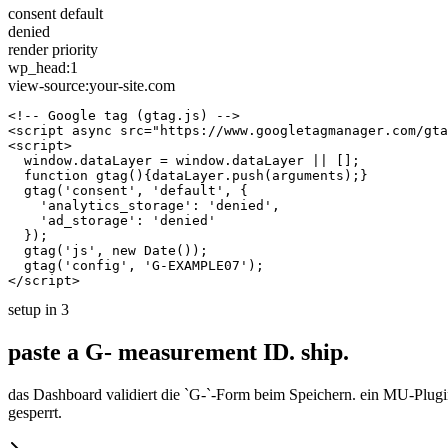
consent default
denied
render priority
wp_head:1
view-source:your-site.com
<!-- Google tag (gtag.js) -->

<script async src="https://www.googletagmanager.com/gta
<script>

  window.dataLayer = window.dataLayer || [];

  function gtag(){dataLayer.push(arguments);}

  gtag('consent', 'default', {

    'analytics_storage': 'denied',

    'ad_storage': 'denied'

  });

  gtag('js', new Date());

  gtag('config', 'G-EXAMPLE07');

</script>
setup in 3
paste a G- measurement ID.
ship.
das Dashboard validiert die `G-`-Form beim Speichern. ein MU-Plugin 
gesperrt.