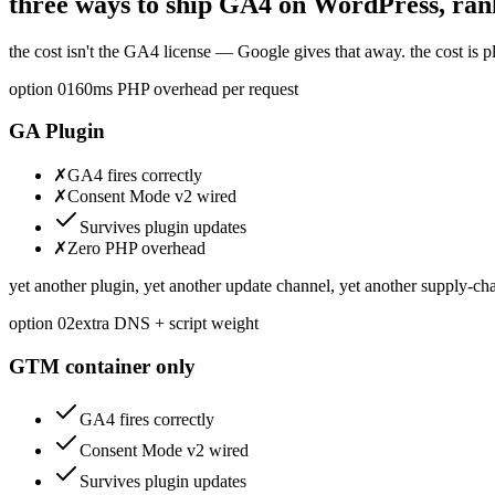
three ways to ship GA4 on WordPress, ran
the cost isn't the GA4 license — Google gives that away. the cost is 
option 0
1
60ms PHP overhead per request
GA Plugin
✗
GA4 fires correctly
✗
Consent Mode v2 wired
Survives plugin updates
✗
Zero PHP overhead
yet another plugin, yet another update channel, yet another supply-cha
option 0
2
extra DNS + script weight
GTM container only
GA4 fires correctly
Consent Mode v2 wired
Survives plugin updates