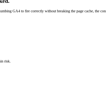
ked.
plumbing GA4 to fire correctly without breaking the page cache, the cons
in risk.