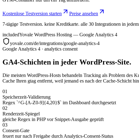
Kostenlose Testversion starten
Preise ansehen
7-tägige Testversion. keine Kreditkarte. alle 30 Integrationen in jedem
included
Yovale WordPress Hosting — Google Analytics 4
yovale.com/de/integrations/google-analytics-4
Google Analytics 4
·
analytics consent
GA4-Schichten in jeder WordPress-Site.
Die meisten WordPress-Hosts behandeln Tracking als Problem des Kund
Cache Ihren gtag entfernt, weil jemand es nach der Cache-Schicht hin
01
Speicherzeit-Validierung
Regex `^G-[A-Z0-9]{4,20}$` im Dashboard durchgesetzt
02
Renderzeit-Spiegel
gleiche Regex in PHP vor Snippet-Ausgabe geprüft
03
Consent-Gate
feuert nur nach Freigabe durch Analytics-Consent-Status