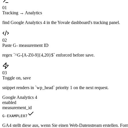
01
Tracking → Analytics
find Google Analytics 4 in the Yovale dashboard's tracking panel.
02
Paste G- measurement ID
regex `^G-[A-Z0-9]{4,20}$` enforced before save.
03
Toggle on, save
snippet renders in `wp_head` priority 1 on the next request.
Google Analytics 4
enabled
measurement_id
G-EXAMPLE07
GA4 stellt diese aus, wenn Sie einen Web-Datenstream erstellen. For