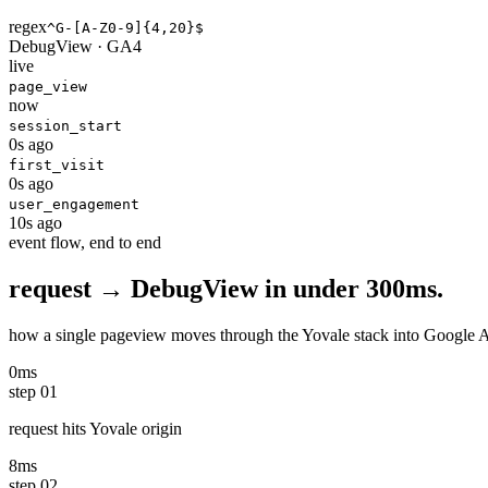
regex
^G-[A-Z0-9]
{4,20}
$
DebugView · GA4
live
page_view
now
session_start
0s ago
first_visit
0s ago
user_engagement
10s ago
event flow, end to end
request → DebugView in
under 300ms.
how a single pageview moves through the Yovale stack into Google Analy
0ms
step
01
request hits Yovale origin
8ms
step
02