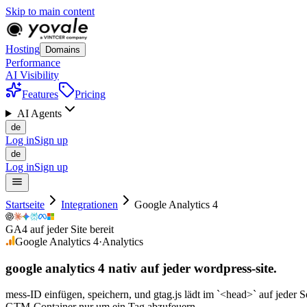
Skip to main content
Hosting
Domains
Performance
AI Visibility
Features
Pricing
AI Agents
de
Log in
Sign up
de
Log in
Sign up
Startseite
Integrationen
Google Analytics 4
GA4 auf jeder Site bereit
Google Analytics 4
·
Analytics
google analytics 4 nativ auf
jeder
wordpress-site.
mess-ID einfügen, speichern, und gtag.js lädt im `<head>` auf jeder 
GTM-Container nur um ein Tag abzufeuern.