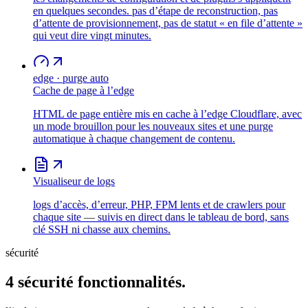
en quelques secondes. pas d’étape de reconstruction, pas
d’attente de provisionnement, pas de statut « en file d’attente »
qui veut dire vingt minutes.
edge · purge auto
Cache de page à l’edge
HTML de page entière mis en cache à l’edge Cloudflare, avec
un mode brouillon pour les nouveaux sites et une purge
automatique à chaque changement de contenu.
Visualiseur de logs
logs d’accès, d’erreur, PHP, FPM lents et de crawlers pour
chaque site — suivis en direct dans le tableau de bord, sans
clé SSH ni chasse aux chemins.
sécurité
4
sécurité
fonctionnalités.