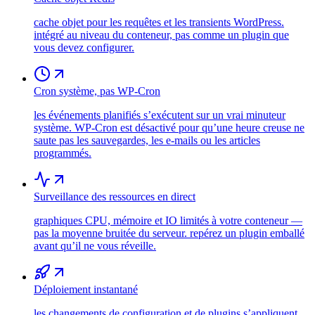
cache objet pour les requêtes et les transients WordPress.
intégré au niveau du conteneur, pas comme un plugin que
vous devez configurer.
Cron système, pas WP-Cron
les événements planifiés s’exécutent sur un vrai minuteur
système. WP-Cron est désactivé pour qu’une heure creuse ne
saute pas les sauvegardes, les e-mails ou les articles
programmés.
Surveillance des ressources en direct
graphiques CPU, mémoire et IO limités à votre conteneur —
pas la moyenne bruitée du serveur. repérez un plugin emballé
avant qu’il ne vous réveille.
Déploiement instantané
les changements de configuration et de plugins s’appliquent