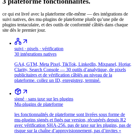
3
plateforme
fonctionnalités.
ce qui est livré avec la plateforme elle-même — des intégrations de
suivi natives, des mu-plugins de plateforme plutôt qu’une pile de
plugins tentaculaire, et des outils de conformité câblés dans chaque
site dès le premier jour.
suivi · pixels · vérification
30 intégrations natives
GA4, GTM, Meta Pixel, TikTok, LinkedIn, Mixpanel, Hotjar,
Clarity, Search Console — 30 outils d’analytique, de pixels
publicitaires et de vérification câblés au niveau de la
plateforme. collez un ID, enregistrez, terminé.
signé · sans taxe sur les plugins
Mu-plugins de plateforme
les fonctionnalités de plateforme sont livrées sous forme de
mu-plugins signés et figés par version, récupérés depuis R2
avec vérification SHA-256. pas de taxe sur les plugins, pas de
risque sur la chaîne d’approvisionnement, pas d’invites «