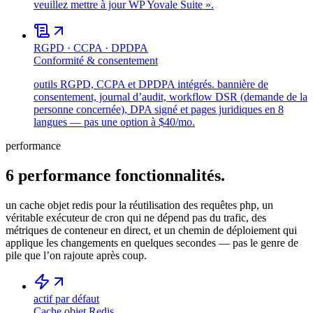
veuillez mettre à jour WP Yovale Suite ».
RGPD · CCPA · DPDPA
Conformité & consentement
outils RGPD, CCPA et DPDPA intégrés. bannière de
consentement, journal d’audit, workflow DSR (demande de la
personne concernée), DPA signé et pages juridiques en 8
langues — pas une option à $40/mo.
performance
6
performance
fonctionnalités.
un cache objet redis pour la réutilisation des requêtes php, un
véritable exécuteur de cron qui ne dépend pas du trafic, des
métriques de conteneur en direct, et un chemin de déploiement qui
applique les changements en quelques secondes — pas le genre de
pile que l’on rajoute après coup.
actif par défaut
Cache objet Redis