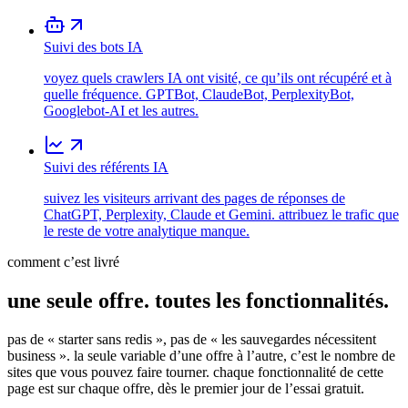
Suivi des bots IA
voyez quels crawlers IA ont visité, ce qu’ils ont récupéré et à
quelle fréquence. GPTBot, ClaudeBot, PerplexityBot,
Googlebot-AI et les autres.
Suivi des référents IA
suivez les visiteurs arrivant des pages de réponses de
ChatGPT, Perplexity, Claude et Gemini. attribuez le trafic que
le reste de votre analytique manque.
comment c’est livré
une seule offre.
toutes les fonctionnalités.
pas de « starter sans redis », pas de « les sauvegardes nécessitent
business ». la seule variable d’une offre à l’autre, c’est le nombre de
sites que vous pouvez faire tourner. chaque fonctionnalité de cette
page est sur chaque offre, dès le premier jour de l’essai gratuit.