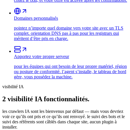
collez le txid, et votre offre est activée après les confirmations.
Domaines personnalisés
pointez n’importe quel domaine vers votre site avec un TLS
complet. orientation DNS pas à pas pour les registrars qui
méritent d’être pris en charge.
Apportez votre propre serveur
pour les équipes qui ont besoin de leur propre matériel, région
ou posture de conformité. l’agent s’installe, le tableau de bord
gère, vous possédez la machine.
visibilité IA
2
visibilité IA
fonctionnalités.
les crawlers IA sont les bienvenus par défaut — mais vous devriez
voir ce qu’ils ont pris et ce qu’ils ont renvoyé. le suivi des bots et le
suivi des référents sont câblés dans chaque site, aucun plugin à
installer.