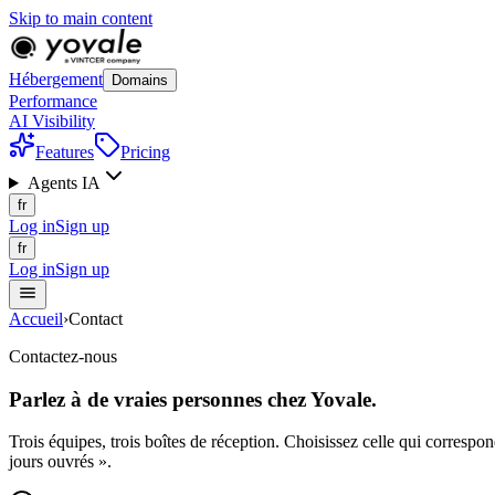
Skip to main content
Hébergement
Domains
Performance
AI Visibility
Features
Pricing
Agents IA
fr
Log in
Sign up
fr
Log in
Sign up
Accueil
›
Contact
Contactez-nous
Parlez à de
vraies
personnes chez Yovale.
Trois équipes, trois boîtes de réception. Choisissez celle qui corresp
jours ouvrés ».