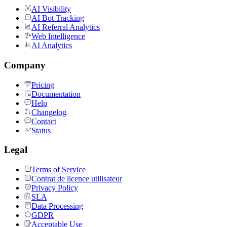
AI Visibility
AI Bot Tracking
AI Referral Analytics
Web Intelligence
AI Analytics
Company
Pricing
Documentation
Help
Changelog
Contact
Status
Legal
Terms of Service
Contrat de licence utilisateur
Privacy Policy
SLA
Data Processing
GDPR
Acceptable Use