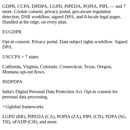
GDPR, CCPA, DPDPA, LGPD, PIPEDA, POPIA, PIPL — and 7
more. Cookie consent, privacy portal, geo-aware regulation
detection, DSR workflow, signed DPA, and 8-locale legal pages.
Handled at the edge, on every plan.
EU
GDPR
Opt-in consent. Privacy portal. Data subject rights workflow. Signed
DPA.
US
CCPA + 7 states
California, Virginia, Colorado, Connecticut, Texas, Oregon,
Montana opt-out flows.
IN
DPDPA
India's Digital Personal Data Protection Act. Opt-in consent for
personal data processing.
+11
global frameworks
LGPD (BR), PIPEDA (CA), POPIA (ZA), PIPL (CN), PDPA (SG,
TH), nFADP (CH), and more.