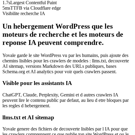
1.7s
Largest Contentful Paint
5ms
TTFB via Cloudflare edge
Visibilite recherche IA
Un hebergement WordPress que les
moteurs de recherche et les moteurs de
reponse IA peuvent comprendre.
Yovale garde le site WordPress vu par les humains, puis ajoute des
chemins lisibles pour les crawlers de modeles : llms.txt, decouverte
AI sitemap, versions Markdown des URLs publiques, bases
Schema.org et AI analytics pour voir quels crawlers passent.
Visible pour les assistants IA
ChatGPT, Claude, Perplexity, Gemini et d autres crawlers IA
peuvent lire le contenu public par defaut, au lieu d etre bloques par
les regles d hebergement.
llms.txt et AI sitemap
Yovale genere des fichiers de decouverte lisibles par l IA pour que
les crawlers comprennent ce que publie ton site WordPress et ou le