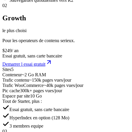
Sauvegardes quotidiennes vers R2
02
Growth
le plus choisi
Pour les operateurs de contenu serieux.
$
249
/ an
Essai gratuit, sans carte bancaire
Demarrer l essai gratuit
Sites
5
Conteneur
~2 Go RAM
Trafic contenu
~150k pages vues/jour
Trafic WooCommerce
~40k pages vues/jour
Pic cache
300k+ pages vues/jour
Espace par site
10 Go
Tout de Starter, plus :
Essai gratuit, sans carte bancaire
HyperIndex en option (128 Mo)
3 membres equipe
03