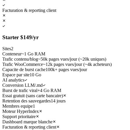
Facturation & reporting client
Starter
$
149
/yr
Sites
2
Conteneur
~1 Go RAM
Trafic contenu/blog
~50k pages vues/jour (~20k uniques)
Trafic WooCommerce
~12k pages vues/jour (~4k acheteurs)
Capacite de burst cache
100k+ pages vues/jour
Espace par site
10 Go
AI analytics
Conversion LLM/.md
Burst de trafic viral
+4 Go RAM
Essai gratuit (sans carte bancaire)
Retention des sauvegardes
14 jours
Membres equipe
1
Moteur HyperIndex
Support prioritaire
Dashboard marque blanche
Facturation & reporting client