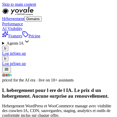
Skip to main content
Hébergement
Domains
Performance
AI Visibility
Features
Pricing
Agents IA
fr
Log in
Sign up
fr
Log in
Sign up
priced for the AI era · live on 10+ assistants
L hebergement pour l ere de l IA.
Le prix d un
hebergement.
Aucune surprise au renouvellement.
Hebergement WordPress et WooCommerce manage avec visibilite
des crawlers IA, CDN, sauvegardes, staging, analytics et outils de
conformite inclus sur chaque offre.