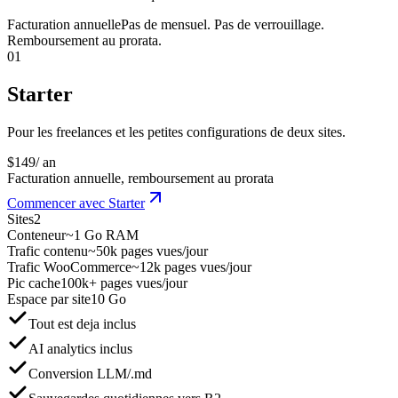
Facturation annuelle
Pas de mensuel. Pas de verrouillage.
Remboursement au prorata.
01
Starter
Pour les freelances et les petites configurations de deux sites.
$
149
/ an
Facturation annuelle, remboursement au prorata
Commencer avec Starter
Sites
2
Conteneur
~1 Go RAM
Trafic contenu
~50k pages vues/jour
Trafic WooCommerce
~12k pages vues/jour
Pic cache
100k+ pages vues/jour
Espace par site
10 Go
Tout est deja inclus
AI analytics inclus
Conversion LLM/.md