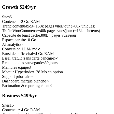
Growth
$
249
/yr
Sites
5
Conteneur
~2 Go RAM
Trafic contenu/blog
~150k pages vues/jour (~60k uniques)
Trafic WooCommerce
~40k pages vues/jour (~13k acheteurs)
Capacite de burst cache
300k+ pages vues/jour
Espace par site
10 Go
AI analytics
Conversion LLM/.md
Burst de trafic viral
+4 Go RAM
Essai gratuit (sans carte bancaire)
Retention des sauvegardes
30 jours
Membres equipe
3
Moteur HyperIndex
128 Mo en option
Support prioritaire
Dashboard marque blanche
Facturation & reporting client
Business
$
499
/yr
Sites
15
Conteneur
~4 Go RAM