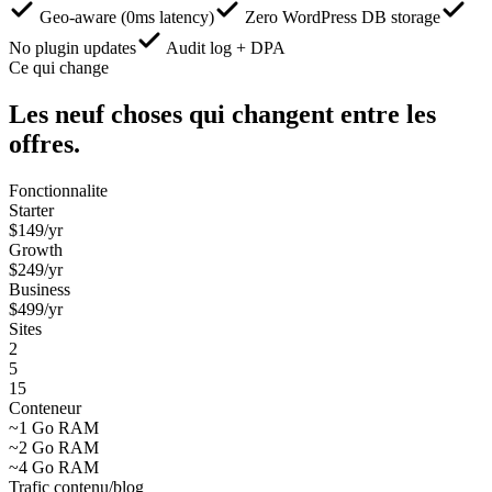
Geo-aware (0ms latency)
Zero WordPress DB storage
No plugin updates
Audit log + DPA
Ce qui change
Les neuf choses qui changent entre les
offres.
Fonctionnalite
Starter
$
149
/yr
Growth
$
249
/yr
Business
$
499
/yr
Sites
2
5
15
Conteneur
~1 Go RAM
~2 Go RAM
~4 Go RAM
Trafic contenu/blog