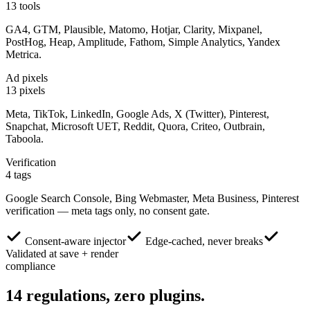
13 tools
GA4, GTM, Plausible, Matomo, Hotjar, Clarity, Mixpanel,
PostHog, Heap, Amplitude, Fathom, Simple Analytics, Yandex
Metrica.
Ad pixels
13 pixels
Meta, TikTok, LinkedIn, Google Ads, X (Twitter), Pinterest,
Snapchat, Microsoft UET, Reddit, Quora, Criteo, Outbrain,
Taboola.
Verification
4 tags
Google Search Console, Bing Webmaster, Meta Business, Pinterest
verification — meta tags only, no consent gate.
Consent-aware injector
Edge-cached, never breaks
Validated at save + render
compliance
14
regulations,
zero plugins.