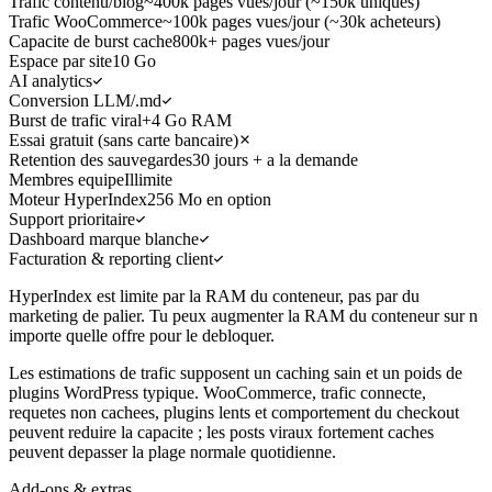
Trafic contenu/blog
~400k pages vues/jour (~150k uniques)
Trafic WooCommerce
~100k pages vues/jour (~30k acheteurs)
Capacite de burst cache
800k+ pages vues/jour
Espace par site
10 Go
AI analytics
Conversion LLM/.md
Burst de trafic viral
+4 Go RAM
Essai gratuit (sans carte bancaire)
Retention des sauvegardes
30 jours + a la demande
Membres equipe
Illimite
Moteur HyperIndex
256 Mo en option
Support prioritaire
Dashboard marque blanche
Facturation & reporting client
HyperIndex est limite par la RAM du conteneur, pas par du
marketing de palier. Tu peux augmenter la RAM du conteneur sur n
importe quelle offre pour le debloquer.
Les estimations de trafic supposent un caching sain et un poids de
plugins WordPress typique. WooCommerce, trafic connecte,
requetes non cachees, plugins lents et comportement du checkout
peuvent reduire la capacite ; les posts viraux fortement caches
peuvent depasser la plage normale quotidienne.
Add-ons & extras