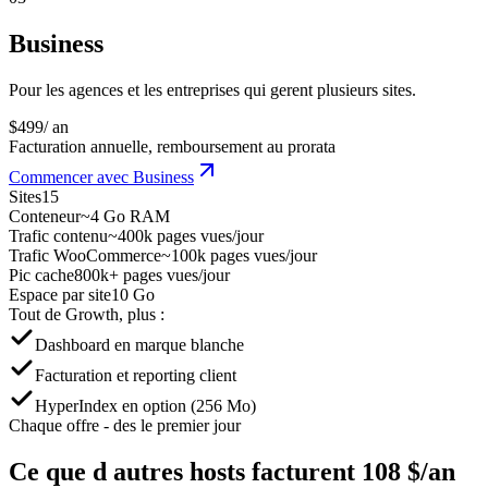
Business
Pour les agences et les entreprises qui gerent plusieurs sites.
$
499
/ an
Facturation annuelle, remboursement au prorata
Commencer avec Business
Sites
15
Conteneur
~4 Go RAM
Trafic contenu
~400k pages vues/jour
Trafic WooCommerce
~100k pages vues/jour
Pic cache
800k+ pages vues/jour
Espace par site
10 Go
Tout de Growth, plus :
Dashboard en marque blanche
Facturation et reporting client
HyperIndex en option (256 Mo)
Chaque offre - des le premier jour
Ce que d autres hosts facturent
108 $/an