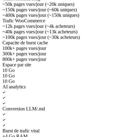
~50k pages vues/jour (~20k uniques)
~150k pages vues/jour (~60k uniques)
~400k pages vues/jour (~150k uniques)
Trafic WooCommerce
~12k pages vues/jour (~4k acheteurs)
~40k pages vues/jour (~13k acheteurs)
~100k pages vues/jour (~30k acheteurs)
Capacite de burst cache
100k+ pages vues/jour
300k+ pages vues/jour
800k+ pages vues/jour
Espace par site
10 Go
10 Go
10 Go
AI analytics
Conversion LLM/.md
Burst de trafic viral
+4 Go RAM