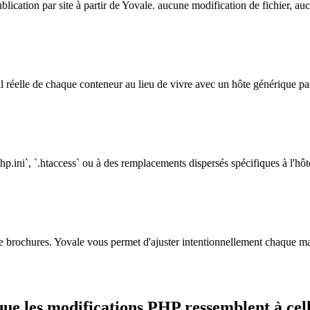
blication par site à partir de Yovale. aucune modification de fichier, a
l réelle de chaque conteneur au lieu de vivre avec un hôte générique pa
p.ini`, `.htaccess` ou à des remplacements dispersés spécifiques à l'hôt
de brochures. Yovale vous permet d'ajuster intentionnellement chaque mag
 que les modifications PHP ressemblent à ce