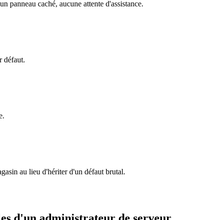
ucun panneau caché, aucune attente d'assistance.
r défaut.
e.
asin au lieu d'hériter d'un défaut brutal.
lles d'un administrateur
de
serveur.