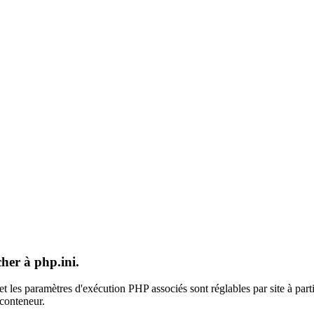
cher
à
php.ini.
 et les paramètres d'exécution PHP associés sont réglables par site à pa
 conteneur.