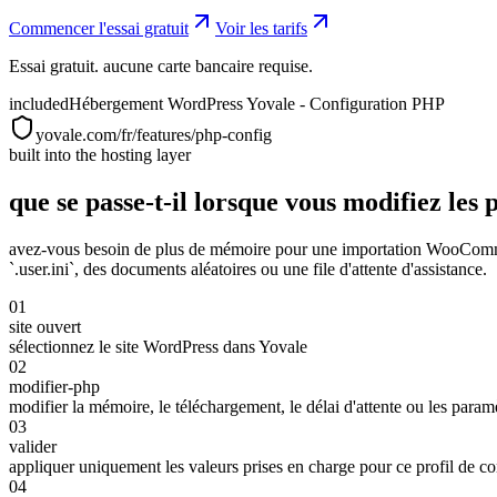
Commencer l'essai gratuit
Voir les tarifs
Essai gratuit. aucune carte bancaire requise.
included
Hébergement WordPress Yovale - Configuration PHP
yovale.com/fr/features/php-config
built into the hosting layer
que se passe-t-il lorsque vous modifiez le
avez-vous besoin de plus de mémoire pour une importation WooCommerc
`.user.ini`, des documents aléatoires ou une file d'attente d'assistance.
01
site ouvert
sélectionnez le site WordPress dans Yovale
02
modifier-php
modifier la mémoire, le téléchargement, le délai d'attente ou les param
03
valider
appliquer uniquement les valeurs prises en charge pour ce profil de c
04