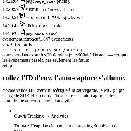
14:21:04
page
/pricing
page_view
14:20:59
submit
/
form#newsletter
14:20:51
scroll
/blog/why-wp
scroll_75
14:20:42
click
/
a.docs-link
14:20:33
page
/
page_view
événement rétroactif
1 847 événements
Clic CTA Tarifs
clic sur .cta-primary sur /pricing
correspondances sur les 30 derniers jours
défini à l'instant — compte
les événements passés, pas seulement les futurs
setup
collez l'ID d'env.
l'auto-capture s'allume.
Yovale valide l'ID d'env numérique à la sauvegarde. le MU-plugin
charge le SDK Heap dans `<head>` avec l'auto-capture activé,
conditionné au consentement analytics.
1
Ouvrir Tracking → Analytics
Trouvez Heap dans le panneau de tracking du tableau de