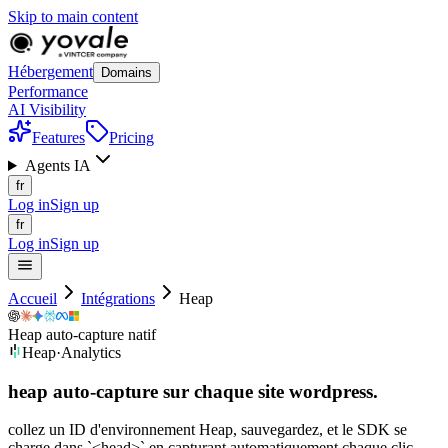
Skip to main content
Hébergement
Domains
Performance
AI Visibility
Features
Pricing
Agents IA
fr
Log in
Sign up
fr
Log in
Sign up
Accueil
Intégrations
Heap
Heap auto-capture natif
Heap
·
Analytics
heap auto-capture sur chaque
site
wordpress.
collez un ID d'environnement Heap, sauvegardez, et le SDK se
charge dans `<head>` en capturant automatiquement chaque clic,