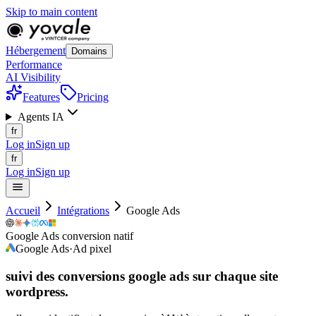
Skip to main content
Hébergement
Domains
Performance
AI Visibility
Features
Pricing
Agents IA
fr
Log in
Sign up
fr
Log in
Sign up
Accueil
Intégrations
Google Ads
Google Ads conversion natif
Google Ads
·
Ad pixel
suivi des conversions google ads sur chaque
site
wordpress.