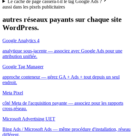
Le cache de page cassera-t-il le tag Google Ads ?
aussi dans les pixels publicitaires
autres réseaux payants sur chaque site
WordPress.
Google Analytics 4
analytique sous-jacente — associez avec Google Ads pour une
attribution unifiée.
Google Tag Manager
approche conteneur — gérez GA + Ads + tout depuis un seul
endroit.
Meta Pixel
côté Meta de l'acquisition payante — associez pour les rapports
cross-réseau.
Microsoft Advertising UET
Bing Ads / Microsoft Ads — même procédure d'installation, réseau
différent.