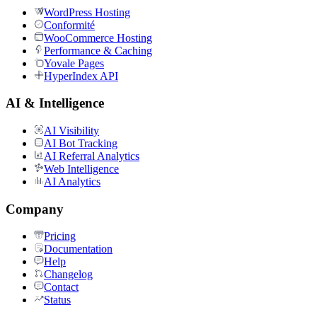
WordPress Hosting
Conformité
WooCommerce Hosting
Performance & Caching
Yovale Pages
HyperIndex API
AI & Intelligence
AI Visibility
AI Bot Tracking
AI Referral Analytics
Web Intelligence
AI Analytics
Company
Pricing
Documentation
Help
Changelog
Contact
Status