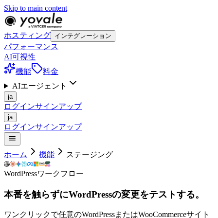
Skip to main content
ホスティング
インテグレーション
パフォーマンス
AI可視性
機能
料金
AIエージェント
ja
ログイン
サインアップ
ja
ログイン
サインアップ
ホーム
機能
ステージング
WordPressワークフロー
本番を触らずにWordPressの変更をテストする。
ワンクリックで任意のWordPressまたはWooCommerceサイト