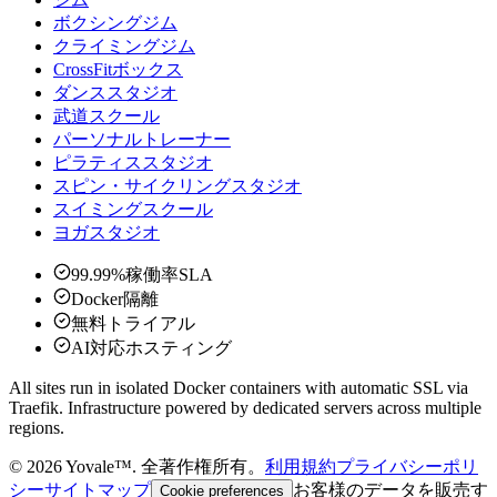
ボクシングジム
クライミングジム
CrossFitボックス
ダンススタジオ
武道スクール
パーソナルトレーナー
ピラティススタジオ
スピン・サイクリングスタジオ
スイミングスクール
ヨガスタジオ
99.99%稼働率SLA
Docker隔離
無料トライアル
AI対応ホスティング
All sites run in isolated Docker containers with automatic SSL via
Traefik. Infrastructure powered by dedicated servers across multiple
regions.
©
2026
Yovale™.
全著作権所有。
利用規約
プライバシーポリ
シー
サイトマップ
お客様のデータを販売す
Cookie preferences