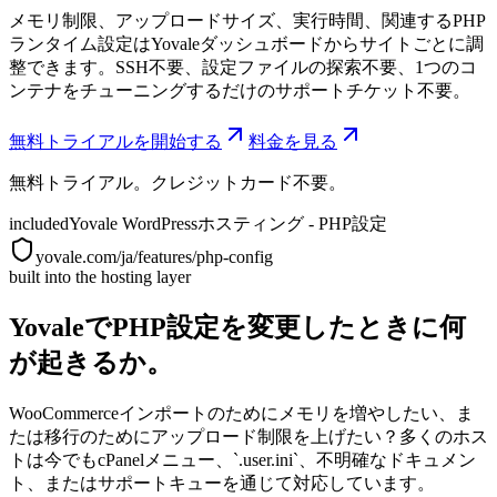
メモリ制限、アップロードサイズ、実行時間、関連するPHP
ランタイム設定はYovaleダッシュボードからサイトごとに調
整できます。SSH不要、設定ファイルの探索不要、1つのコ
ンテナをチューニングするだけのサポートチケット不要。
無料トライアルを開始する
料金を見る
無料トライアル。クレジットカード不要。
included
Yovale WordPressホスティング - PHP設定
yovale.com/ja/features/php-config
built into the hosting layer
YovaleでPHP設定を変更したときに何
が起きるか。
WooCommerceインポートのためにメモリを増やしたい、ま
たは移行のためにアップロード制限を上げたい？多くのホス
トは今でもcPanelメニュー、`.user.ini`、不明確なドキュメン
ト、またはサポートキューを通じて対応しています。