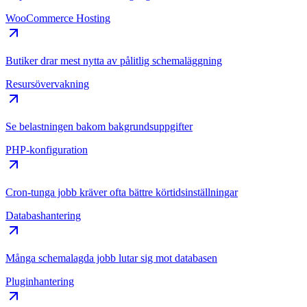
WooCommerce Hosting
Butiker drar mest nytta av pålitlig schemaläggning
Resursövervakning
Se belastningen bakom bakgrundsuppgifter
PHP-konfiguration
Cron-tunga jobb kräver ofta bättre körtidsinställningar
Databashantering
Många schemalagda jobb lutar sig mot databasen
Pluginhantering