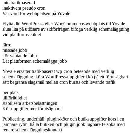
inte trafikbaserad
inaktivera pseudo cron
Var värd för webbplatsen på Yovale
Flytta din WordPress- eller WooCommerce-webbplats till Yovale.
sluta lita på utlösare av sidförfrågan bifoga verklig schemaläggning
vid plattformsskiktet
färre
missade jobb
kör väntande jobb
Låt plattformen schemalägga jobb
Yovale ersätter trafikbaserat wp-cron-beteende med verklig
schemaläggning. köra WordPress-uppgifter i kö på ett förutsägbart
sätt begränsa slagsmål mellan cron bursts och levande trafik
per plats
tillförlitlighet
stabilisera arbetsbelastningen
Kör uppgifter mer förutsägbart
Publicering, underhåll, plugin-köer och butiksuppgifter körs i en
jämnare rytm. hålla butiken och plugin jobb lugnare felsöka med
renare schemaläggningskontext