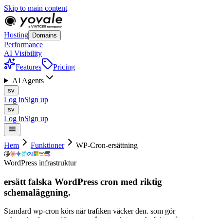
Skip to main content
Hosting
Domains
Performance
AI Visibility
Features
Pricing
AI Agents
sv
Log in
Sign up
sv
Log in
Sign up
Hem
Funktioner
WP-Cron-ersättning
WordPress infrastruktur
ersätt falska WordPress cron med
riktig
schemaläggning.
Standard wp-cron körs när trafiken väcker den. som gör