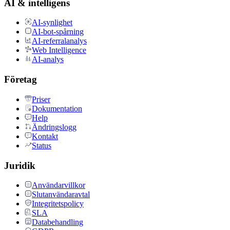
AI & intelligens
AI-synlighet
AI-bot-spårning
AI-referralanalys
Web Intelligence
AI-analys
Företag
Priser
Dokumentation
Help
Ändringslogg
Kontakt
Status
Juridik
Användarvillkor
Slutanvändaravtal
Integritetspolicy
SLA
Databehandling