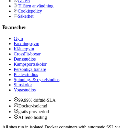
GDPR
Tillåten användning
Cookiepolicy
Säkerhet
Branscher
Gym
Boxningsgym
Klättergym
CrossFit-boxar
Dansstudios
Kampsportsskolor
Personliga tränare
Pilatesstudios
Spinning- & cykelstudios
Simskolor
Yogastudios
99.99% drifttid-SLA
Docker-isolerad
gratis provperiod
AI-redo hosting
All sites run in isolated Docker containers with automatic SSL via