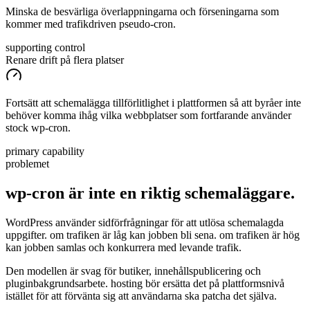
Minska de besvärliga överlappningarna och förseningarna som
kommer med trafikdriven pseudo-cron.
supporting control
Renare drift på flera platser
Fortsätt att schemalägga tillförlitlighet i plattformen så att byråer inte
behöver komma ihåg vilka webbplatser som fortfarande använder
stock wp-cron.
primary capability
problemet
wp-cron är inte en
riktig
schemaläggare.
WordPress använder sidförfrågningar för att utlösa schemalagda
uppgifter. om trafiken är låg kan jobben bli sena. om trafiken är hög
kan jobben samlas och konkurrera med levande trafik.
Den modellen är svag för butiker, innehållspublicering och
pluginbakgrundsarbete. hosting bör ersätta det på plattformsnivå
istället för att förvänta sig att användarna ska patcha det själva.