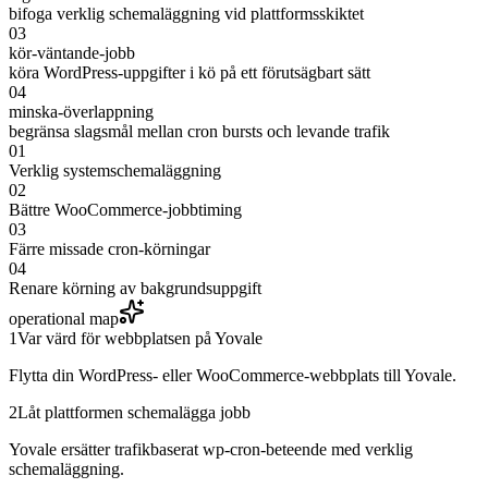
bifoga verklig schemaläggning vid plattformsskiktet
03
kör-väntande-jobb
köra WordPress-uppgifter i kö på ett förutsägbart sätt
04
minska-överlappning
begränsa slagsmål mellan cron bursts och levande trafik
01
Verklig systemschemaläggning
02
Bättre WooCommerce-jobbtiming
03
Färre missade cron-körningar
04
Renare körning av bakgrundsuppgift
operational map
1
Var värd för webbplatsen på Yovale
Flytta din WordPress- eller WooCommerce-webbplats till Yovale.
2
Låt plattformen schemalägga jobb
Yovale ersätter trafikbaserat wp-cron-beteende med verklig
schemaläggning.