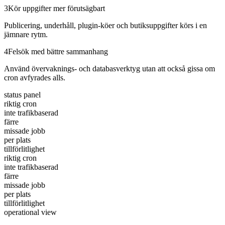
3
Kör uppgifter mer förutsägbart
Publicering, underhåll, plugin-köer och butiksuppgifter körs i en
jämnare rytm.
4
Felsök med bättre sammanhang
Använd övervaknings- och databasverktyg utan att också gissa om
cron avfyrades alls.
status panel
riktig cron
inte trafikbaserad
färre
missade jobb
per plats
tillförlitlighet
riktig cron
inte trafikbaserad
färre
missade jobb
per plats
tillförlitlighet
operational view