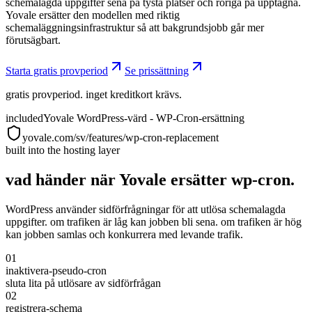
schemalagda uppgifter sena på tysta platser och röriga på upptagna.
Yovale ersätter den modellen med riktig
schemaläggningsinfrastruktur så att bakgrundsjobb går mer
förutsägbart.
Starta gratis provperiod
Se prissättning
gratis provperiod. inget kreditkort krävs.
included
Yovale WordPress-värd - WP-Cron-ersättning
yovale.com/sv/features/wp-cron-replacement
built into the hosting layer
vad händer när Yovale ersätter wp-cron.
WordPress använder sidförfrågningar för att utlösa schemalagda
uppgifter. om trafiken är låg kan jobben bli sena. om trafiken är hög
kan jobben samlas och konkurrera med levande trafik.
01
inaktivera-pseudo-cron
sluta lita på utlösare av sidförfrågan
02
registrera-schema