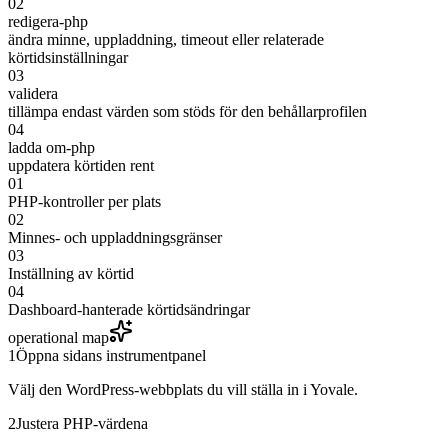
02
redigera-php
ändra minne, uppladdning, timeout eller relaterade
körtidsinställningar
03
validera
tillämpa endast värden som stöds för den behållarprofilen
04
ladda om-php
uppdatera körtiden rent
01
PHP-kontroller per plats
02
Minnes- och uppladdningsgränser
03
Inställning av körtid
04
Dashboard-hanterade körtidsändringar
operational map
1
Öppna sidans instrumentpanel
Välj den WordPress-webbplats du vill ställa in i Yovale.
2
Justera PHP-värdena