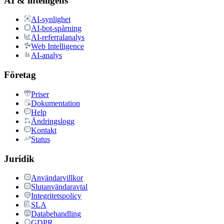
AI & intelligens
AI-synlighet
AI-bot-spårning
AI-referralanalys
Web Intelligence
AI-analys
Företag
Priser
Dokumentation
Help
Ändringslogg
Kontakt
Status
Juridik
Användarvillkor
Slutanvändaravtal
Integritetspolicy
SLA
Databehandling
GDPR