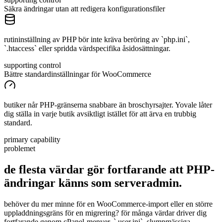
Säkra ändringar utan att redigera konfigurationsfiler
rutininställning av PHP bör inte kräva beröring av `php.ini`,
`.htaccess` eller spridda värdspecifika åsidosättningar.
supporting control
Bättre standardinställningar för WooCommerce
butiker når PHP-gränserna snabbare än broschyrsajter. Yovale låter
dig ställa in varje butik avsiktligt istället för att ärva en trubbig
standard.
primary capability
problemet
de flesta värdar gör fortfarande att PHP-
ändringar känns
som
serveradmin.
behöver du mer minne för en WooCommerce-import eller en större
uppladdningsgräns för en migrering? för många värdar driver dig
fortfarande genom cPanel-menyer, `.user.ini`, slumpmässiga