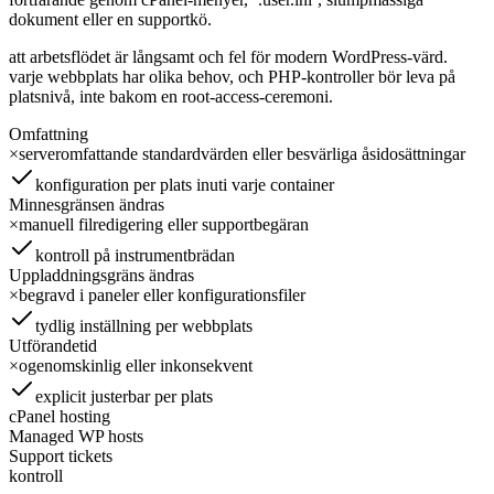
dokument eller en supportkö.
att arbetsflödet är långsamt och fel för modern WordPress-värd.
varje webbplats har olika behov, och PHP-kontroller bör leva på
platsnivå, inte bakom en root-access-ceremoni.
Omfattning
×
serveromfattande standardvärden eller besvärliga åsidosättningar
konfiguration per plats inuti varje container
Minnesgränsen ändras
×
manuell filredigering eller supportbegäran
kontroll på instrumentbrädan
Uppladdningsgräns ändras
×
begravd i paneler eller konfigurationsfiler
tydlig inställning per webbplats
Utförandetid
×
ogenomskinlig eller inkonsekvent
explicit justerbar per plats
cPanel hosting
Managed WP hosts
Support tickets
kontroll