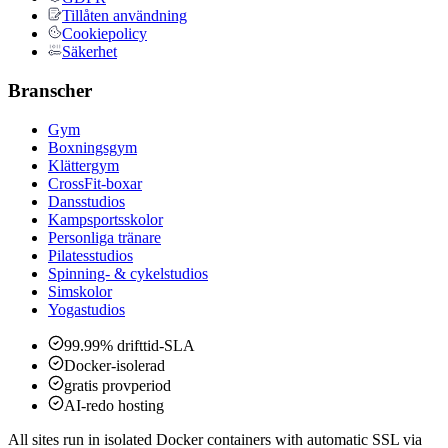
Tillåten användning
Cookiepolicy
Säkerhet
Branscher
Gym
Boxningsgym
Klättergym
CrossFit-boxar
Dansstudios
Kampsportsskolor
Personliga tränare
Pilatesstudios
Spinning- & cykelstudios
Simskolor
Yogastudios
99.99% drifttid-SLA
Docker-isolerad
gratis provperiod
AI-redo hosting
All sites run in isolated Docker containers with automatic SSL via