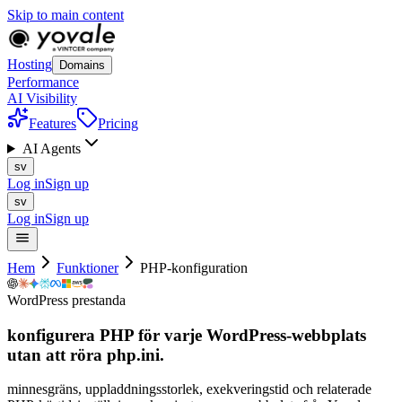
Skip to main content
Hosting
Domains
Performance
AI Visibility
Features
Pricing
AI Agents
sv
Log in
Sign up
sv
Log in
Sign up
Hem
Funktioner
PHP-konfiguration
WordPress prestanda
konfigurera PHP för varje WordPress-webbplats
utan att
röra
php.ini.
minnesgräns, uppladdningsstorlek, exekveringstid och relaterade