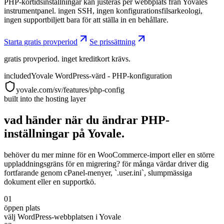
PHP-körtidsinställningar kan justeras per webbplats från Yovales
instrumentpanel. ingen SSH, ingen konfigurationsfilsarkeologi,
ingen supportbiljett bara för att ställa in en behållare.
Starta gratis provperiod
Se prissättning
gratis provperiod. inget kreditkort krävs.
included
Yovale WordPress-värd - PHP-konfiguration
yovale.com/sv/features/php-config
built into the hosting layer
vad händer när du ändrar PHP-
inställningar på Yovale.
behöver du mer minne för en WooCommerce-import eller en större
uppladdningsgräns för en migrering? för många värdar driver dig
fortfarande genom cPanel-menyer, `.user.ini`, slumpmässiga
dokument eller en supportkö.
01
öppen plats
välj WordPress-webbplatsen i Yovale