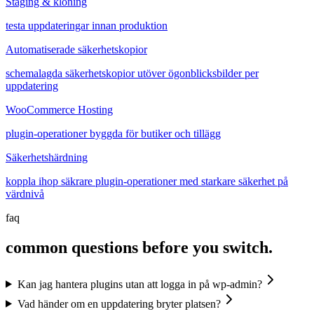
Staging & kloning
testa uppdateringar innan produktion
Automatiserade säkerhetskopior
schemalagda säkerhetskopior utöver ögonblicksbilder per
uppdatering
WooCommerce Hosting
plugin-operationer byggda för butiker och tillägg
Säkerhetshärdning
koppla ihop säkrare plugin-operationer med starkare säkerhet på
värdnivå
faq
common questions before you switch.
Kan jag hantera plugins utan att logga in på wp-admin?
Vad händer om en uppdatering bryter platsen?