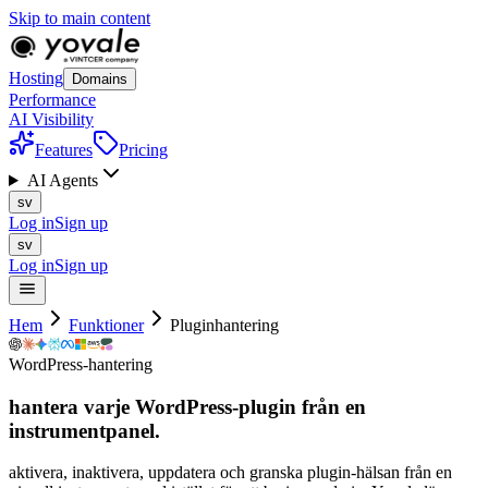
Skip to main content
Hosting
Domains
Performance
AI Visibility
Features
Pricing
AI Agents
sv
Log in
Sign up
sv
Log in
Sign up
Hem
Funktioner
Pluginhantering
WordPress-hantering
hantera varje WordPress-plugin från
en
instrumentpanel.
aktivera, inaktivera, uppdatera och granska plugin-hälsan från en