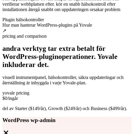
verifierar webbplatsen efter. kör en snabb hälsokontroll efter
installationen återgå snabbt om uppdateringen orsakar problem
Plugin hälsokontroller
Hur man hanterar WordPress-plugins på Yovale
↗
pricing and comparison
andra verktyg tar extra betalt för
WordPress-pluginoperationer. Yovale
inkluderar
det.
visuell instrumentpanel, hälsokontroller, säkra uppdateringar och
återställning är inbyggda i varje Yovale-plan.
yovale pricing
$0
/ingår
del av Starter ($149/år), Growth ($249/år) och Business ($499/år).
WordPress wp-admin