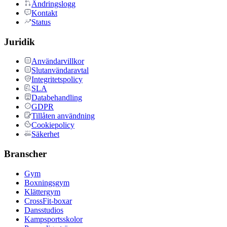
Ändringslogg
Kontakt
Status
Juridik
Användarvillkor
Slutanvändaravtal
Integritetspolicy
SLA
Databehandling
GDPR
Tillåten användning
Cookiepolicy
Säkerhet
Branscher
Gym
Boxningsgym
Klättergym
CrossFit-boxar
Dansstudios
Kampsportsskolor