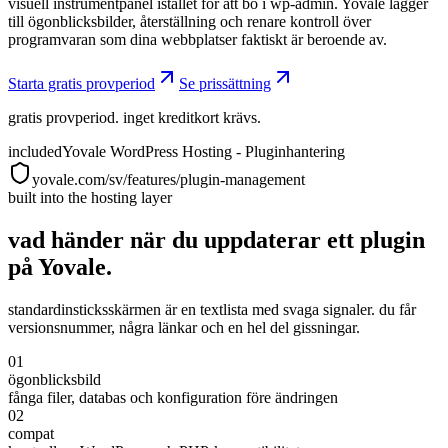
visuell instrumentpanel istället för att bo i wp-admin. Yovale lägger
till ögonblicksbilder, återställning och renare kontroll över
programvaran som dina webbplatser faktiskt är beroende av.
Starta gratis provperiod
Se prissättning
gratis provperiod. inget kreditkort krävs.
included
Yovale WordPress Hosting - Pluginhantering
yovale.com/sv/features/plugin-management
built into the hosting layer
vad händer när du uppdaterar ett plugin
på Yovale.
standardinsticksskärmen är en textlista med svaga signaler. du får
versionsnummer, några länkar och en hel del gissningar.
01
ögonblicksbild
fånga filer, databas och konfiguration före ändringen
02
compat