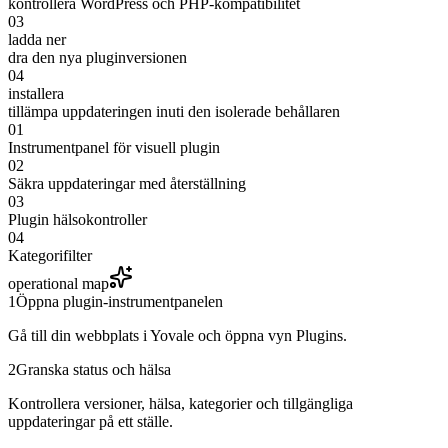
kontrollera WordPress och PHP-kompatibilitet
03
ladda ner
dra den nya pluginversionen
04
installera
tillämpa uppdateringen inuti den isolerade behållaren
01
Instrumentpanel för visuell plugin
02
Säkra uppdateringar med återställning
03
Plugin hälsokontroller
04
Kategorifilter
operational map
1
Öppna plugin-instrumentpanelen
Gå till din webbplats i Yovale och öppna vyn Plugins.
2
Granska status och hälsa
Kontrollera versioner, hälsa, kategorier och tillgängliga
uppdateringar på ett ställe.