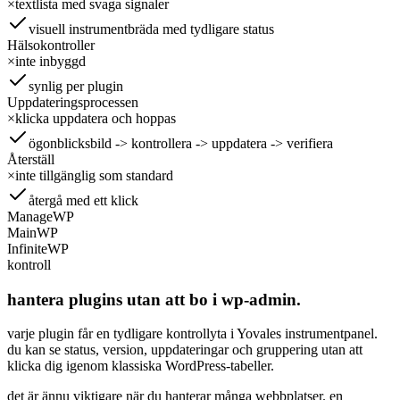
×
textlista med svaga signaler
visuell instrumentbräda med tydligare status
Hälsokontroller
×
inte inbyggd
synlig per plugin
Uppdateringsprocessen
×
klicka uppdatera och hoppas
ögonblicksbild -> kontrollera -> uppdatera -> verifiera
Återställ
×
inte tillgänglig som standard
återgå med ett klick
ManageWP
MainWP
InfiniteWP
kontroll
hantera plugins utan att bo i wp-admin.
varje plugin får en tydligare kontrollyta i Yovales instrumentpanel.
du kan se status, version, uppdateringar och gruppering utan att
klicka dig igenom klassiska WordPress-tabeller.
det är ännu viktigare när du hanterar många webbplatser. en