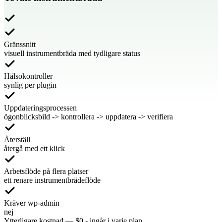
Gränssnitt
visuell instrumentbräda med tydligare status
Hälsokontroller
synlig per plugin
Uppdateringsprocessen
ögonblicksbild -> kontrollera -> uppdatera -> verifiera
Återställ
återgå med ett klick
Arbetsflöde på flera platser
ett renare instrumentbrädeflöde
Kräver wp-admin
nej
Ytterligare kostnad
—
$0 - ingår i varje plan