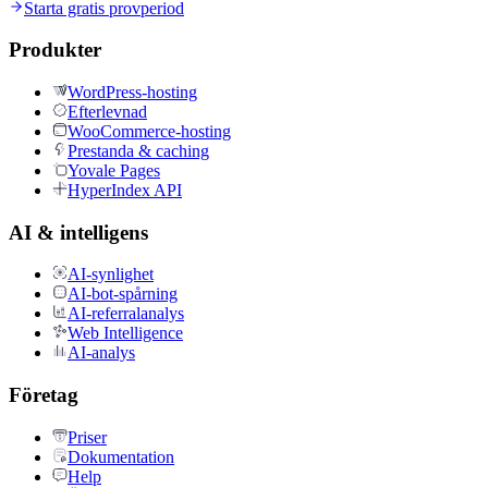
Starta gratis provperiod
Produkter
WordPress-hosting
Efterlevnad
WooCommerce-hosting
Prestanda & caching
Yovale Pages
HyperIndex API
AI & intelligens
AI-synlighet
AI-bot-spårning
AI-referralanalys
Web Intelligence
AI-analys
Företag
Priser
Dokumentation
Help