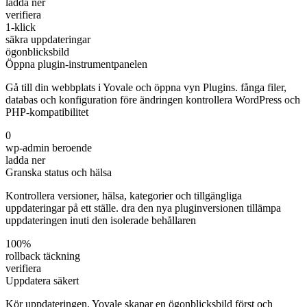
ladda ner
verifiera
1-klick
säkra uppdateringar
ögonblicksbild
Öppna plugin-instrumentpanelen
Gå till din webbplats i Yovale och öppna vyn Plugins. fånga filer,
databas och konfiguration före ändringen kontrollera WordPress och
PHP-kompatibilitet
0
wp-admin beroende
ladda ner
Granska status och hälsa
Kontrollera versioner, hälsa, kategorier och tillgängliga
uppdateringar på ett ställe. dra den nya pluginversionen tillämpa
uppdateringen inuti den isolerade behållaren
100%
rollback täckning
verifiera
Uppdatera säkert
Kör uppdateringen. Yovale skapar en ögonblicksbild först och