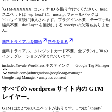
`GTM-XXXXXX` コンテナ ID を貼り付けてください。head
スニペットは `wp_head` に、noscript フォールバックは
`<body>` 直後に挿入されます。プラグイン不要、テーマ手動
編集不要、dataLayer を無効にする noscript の欠落もありませ
ん。
無料トライアルを開始
料金を見る
無料トライアル。クレジットカード不要。全プランに 30 の
インテグレーションが含まれています。
included
Yovale WordPress ホスティング — Google Tag Manager
yovale.com/ja/integrations/google-tag-manager
Google Tag Manager
·
analytics consent
すべての wordpress サイト内の GTM
レイヤー。
GTM には 2 つのスニペットがあります。1 つは `<head>`