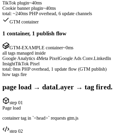
TikTok plugin
~40ms
Cookie banner plugin
~40ms
total: ~240ms PHP overhead, 6 update channels
GTM container
1 container, 1 publish flow
GTM-EXAMPLE container
~0ms
all tags managed inside
Google Analytics 4
Meta Pixel
Google Ads Conv.
LinkedIn
Insight
TikTok Pixel
total: 0ms PHP overhead, 1 update flow (GTM publish)
how tags fire
page load → dataLayer →
tag fired.
step
01
Page load
container tag in `<head>` requests gtm.js
step
02