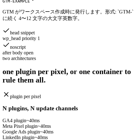
GTM-EXAMPLE
GTM がワークスペース作成時に発行します。形式: `GTM-`
に続く 4〜12 文字の大文字英数字。
head snippet
wp_head priority 1
noscript
after body open
two architectures
one plugin per pixel, or one container
to
rule them all.
plugin per pixel
N plugins, N update channels
GA4 plugin
~40ms
Meta Pixel plugin
~40ms
Google Ads plugin
~40ms
LinkedIn plugin
~40ms