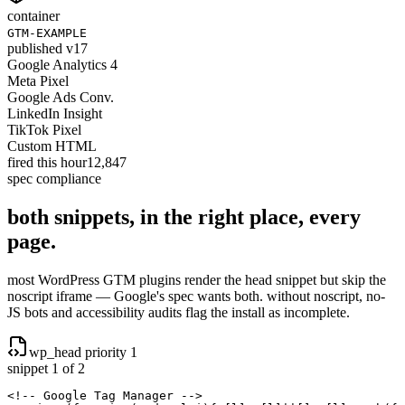
container
GTM-EXAMPLE
published v17
Google Analytics 4
Meta Pixel
Google Ads Conv.
LinkedIn Insight
TikTok Pixel
Custom HTML
fired this hour
12,847
spec compliance
both snippets, in the right place,
every
page.
most WordPress GTM plugins render the head snippet but skip the
noscript iframe — Google's spec wants both. without noscript, no-
JS bots and accessibility audits flag the install as incomplete.
wp_head priority 1
snippet 1 of 2
<!-- Google Tag Manager -->
