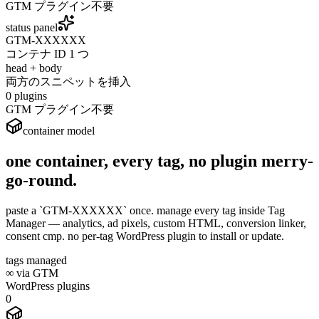
GTM プラグイン不要
status panel
GTM-XXXXXX
コンテナ ID 1 つ
head + body
両方のスニペットを挿入
0 plugins
GTM プラグイン不要
container model
one container, every tag,
no plugin merry-
go-round.
paste a `GTM-XXXXXX` once. manage every tag inside Tag
Manager — analytics, ad pixels, custom HTML, conversion linker,
consent cmp. no per-tag WordPress plugin to install or update.
tags managed
∞ via GTM
WordPress plugins
0