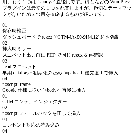
用、もう 1 つは `<body>` 直後用です。ほとんどの WordPress
プラグインは最初の 1 つを配置しますが、適切なテーマフッ
クがないため 2 つ目を省略するものが多いです。
01
保存時検証
ダッシュボードで regex `^GTM-[A-Z0-9]{4,12}$` を強制
02
挿入時ミラー
スニペット出力前に PHP で同じ regex を再確認
03
head スニペット
早期 dataLayer 初期化のため `wp_head` 優先度 1 で挿入
04
noscript iframe
Google 仕様に従い `<body>` 直後に挿入
01
GTM コンテナインジェクター
02
noscript フォールバックを正しく挿入
03
コンセント対応の読み込み
04