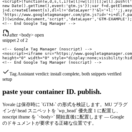
<script>(function(w,d,s,l,i){w[l]=w[l]||[];w[l].push({'
new Date().getTime(),event:'gtm.js'});var f=d.getElemen
j=d.createElement(s),dl=l!='dataLayer'?'&l='+l:'';j.asy
'https://www.googletagmanager.com/gtm.js?id='+i+dl;f.pa
})(window,document,'script','dataLayer','GTM-EXAMPLE');
<!-- End Google Tag Manager -->
after <body> open
snippet 2 of 2
<!-- Google Tag Manager (noscript) -->

<noscript><iframe src="https://www.googletagmanager.com
height="0" width="0" style="display:none;visibility:hid
<!-- End Google Tag Manager (noscript) -->
Tag Assistant verdict:
install complete, both snippets verified
setup
paste your container ID.
publish.
Yovale は保存時に `GTM-` の形式を検証します。MU プラグ
インが head スニペットを `wp_head` 優先度 1 に配置し、
noscript iframe を `<body>` 開始直後に配置します — Google
のドキュメントが要求する正確な位置です。