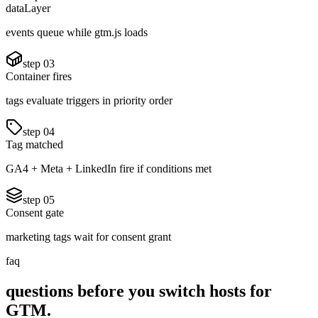
dataLayer
events queue while gtm.js loads
step
03
Container fires
tags evaluate triggers in priority order
step
04
Tag matched
GA4 + Meta + LinkedIn fire if conditions met
step
05
Consent gate
marketing tags wait for consent grant
faq
questions before you switch hosts for
GTM.