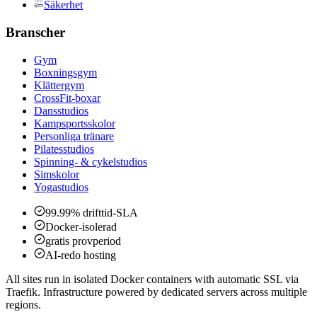
Säkerhet
Branscher
Gym
Boxningsgym
Klättergym
CrossFit-boxar
Dansstudios
Kampsportsskolor
Personliga tränare
Pilatesstudios
Spinning- & cykelstudios
Simskolor
Yogastudios
99.99% drifttid-SLA
Docker-isolerad
gratis provperiod
AI-redo hosting
All sites run in isolated Docker containers with automatic SSL via
Traefik. Infrastructure powered by dedicated servers across multiple
regions.