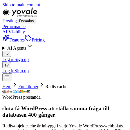
Skip to main content
Hosting
Domains
Performance
AI Visibility
Features
Pricing
AI Agents
sv
Log in
Sign up
sv
Log in
Sign up
Hem
Funktioner
Redis cache
WordPress prestanda
sluta få WordPress att ställa samma fråga till
databasen
400
gånger.
Redis-objektcache är inbyggt i varje Yovale WordPress-webbplats.