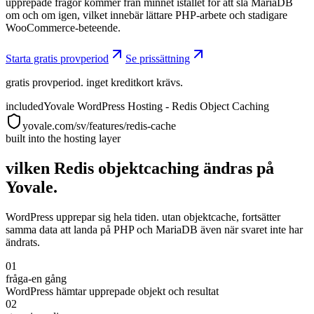
upprepade frågor kommer från minnet istället för att slå MariaDB
om och om igen, vilket innebär lättare PHP-arbete och stadigare
WooCommerce-beteende.
Starta gratis provperiod
Se prissättning
gratis provperiod. inget kreditkort krävs.
included
Yovale WordPress Hosting - Redis Object Caching
yovale.com/sv/features/redis-cache
built into the hosting layer
vilken Redis objektcaching ändras på
Yovale.
WordPress upprepar sig hela tiden. utan objektcache, fortsätter
samma data att landa på PHP och MariaDB även när svaret inte har
ändrats.
01
fråga-en gång
WordPress hämtar upprepade objekt och resultat
02