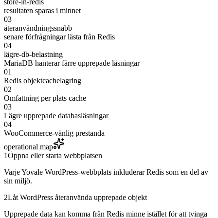
store-in-redis
resultaten sparas i minnet
03
återanvändningssnabb
senare förfrågningar lästa från Redis
04
lägre-db-belastning
MariaDB hanterar färre upprepade läsningar
01
Redis objektcachelagring
02
Omfattning per plats cache
03
Lägre upprepade databasläsningar
04
WooCommerce-vänlig prestanda
operational map
1
Öppna eller starta webbplatsen
Varje Yovale WordPress-webbplats inkluderar Redis som en del av
sin miljö.
2
Låt WordPress återanvända upprepade objekt
Upprepade data kan komma från Redis minne istället för att tvinga