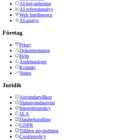
AI-bot-spårning
AI-referralanalys
Web Intelligence
AI-analys
Företag
Priser
Dokumentation
Help
Ändringslogg
Kontakt
Status
Juridik
Användarvillkor
Slutanvändaravtal
Integritetspolicy
SLA
Databehandling
GDPR
Tillåten användning
Cookiepolicy