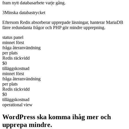
fram nytt databasarbete varje gång.
3
Minska databastrycket
Eftersom Redis absorberar upprepade läsningar, hanterar MariaDB
färre redundanta frågor och PHP gör mindre upprepning.
status panel
minnet först
fråga återanvändning
per plats
Redis räckvidd
$0
tilläggskostnad
minnet först
fråga återanvändning
per plats
Redis räckvidd
$0
tilläggskostnad
operational view
WordPress ska komma ihåg mer och
upprepa
mindre.