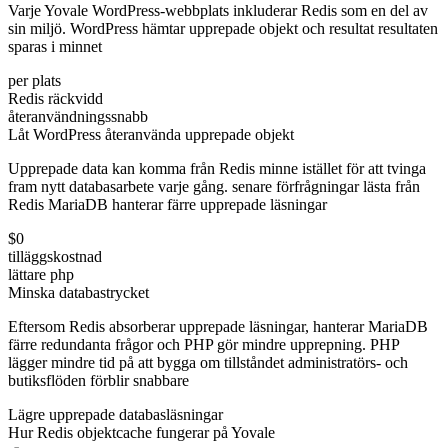
Varje Yovale WordPress-webbplats inkluderar Redis som en del av
sin miljö. WordPress hämtar upprepade objekt och resultat resultaten
sparas i minnet
per plats
Redis räckvidd
återanvändningssnabb
Låt WordPress återanvända upprepade objekt
Upprepade data kan komma från Redis minne istället för att tvinga
fram nytt databasarbete varje gång. senare förfrågningar lästa från
Redis MariaDB hanterar färre upprepade läsningar
$0
tilläggskostnad
lättare php
Minska databastrycket
Eftersom Redis absorberar upprepade läsningar, hanterar MariaDB
färre redundanta frågor och PHP gör mindre upprepning. PHP
lägger mindre tid på att bygga om tillståndet administratörs- och
butiksflöden förblir snabbare
Lägre upprepade databasläsningar
Hur Redis objektcache fungerar på Yovale