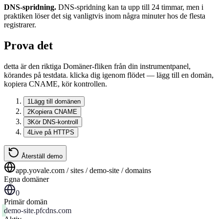
DNS-spridning.
DNS-spridning kan ta upp till 24 timmar, men i
praktiken löser det sig vanligtvis inom några minuter hos de flesta
registrarer.
Prova det
detta är den riktiga Domäner-fliken från din instrumentpanel,
körandes på testdata. klicka dig igenom flödet — lägg till en domän,
kopiera CNAME, kör kontrollen.
1
Lägg till domänen
2
Kopiera CNAME
3
Kör DNS-kontroll
4
Live på HTTPS
Återställ demo
app.yovale.com / sites / demo-site / domains
Egna domäner
0
Primär domän
demo-site.pfcdns.com