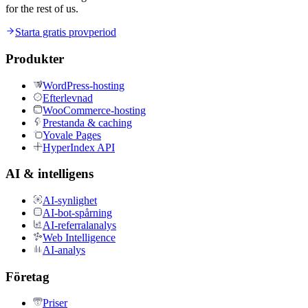
for the rest of us.
Starta gratis provperiod
Produkter
WordPress-hosting
Efterlevnad
WooCommerce-hosting
Prestanda & caching
Yovale Pages
HyperIndex API
AI & intelligens
AI-synlighet
AI-bot-spårning
AI-referralanalys
Web Intelligence
AI-analys
Företag
Priser