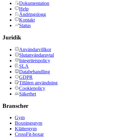
Dokumentation
Help
Ändringslogg
Kontakt
Status
Juridik
Användarvillkor
Slutanvändaravtal
Integritetspolicy
SLA
Databehandling
GDPR
Tillåten användning
Cookiepolicy
Säkerhet
Branscher
Gym
Boxningsgym
Klättergym
CrossFit-boxar