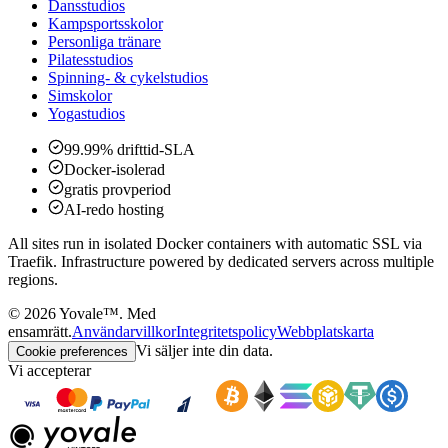
Dansstudios
Kampsportsskolor
Personliga tränare
Pilatesstudios
Spinning- & cykelstudios
Simskolor
Yogastudios
99.99% drifttid-SLA
Docker-isolerad
gratis provperiod
AI-redo hosting
All sites run in isolated Docker containers with automatic SSL via
Traefik. Infrastructure powered by dedicated servers across multiple
regions.
©
2026
Yovale™.
Med
ensamrätt.
Användarvillkor
Integritetspolicy
Webbplatskarta
Vi säljer inte din data.
Cookie preferences
Vi accepterar