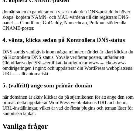
3. kopiera CNAME-posten
domänraden expanderar och visar exakt den DNS-post du behöver
skapa. kopiera NAMN- och MÅL-värdena till din registrars DNS-
panel — Cloudflare, GoDaddy, Namecheap, Porkbun stöder alla
CNAME-poster.
4. vänta, klicka sedan på Kontrollera DNS-status
DNS sprids vanligtvis inom några minuter. när det är klart klickar du
på Kontrollera DNS-status. Yovale verifierar posten, utfärdar ett
Cloudflare-edge SSL-certifikat, konfigurerar www↔icke-www-
omdirigeringen i nginx och uppdaterar din WordPress webbplatsens
URL — allt automatiskt.
5. (valfritt) ange som primär domän
när domänen är aktiv klickar du på stjärnikonen för att ange den som
primär. detta uppdaterar WordPress webbplatsens URL och hem-
URL-inställningar, vilket är vad de flesta plugins och teman läser för
kanoniska länkar.
Vanliga frågor