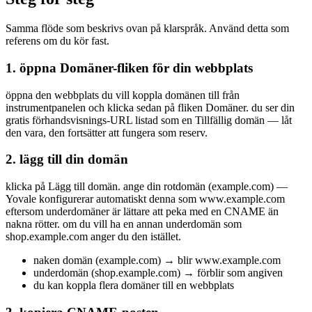
Samma flöde som beskrivs ovan på klarspråk. Använd detta som
referens om du kör fast.
1. öppna Domäner-fliken för din webbplats
öppna den webbplats du vill koppla domänen till från
instrumentpanelen och klicka sedan på fliken Domäner. du ser din
gratis förhandsvisnings-URL listad som en Tillfällig domän — låt
den vara, den fortsätter att fungera som reserv.
2. lägg till din domän
klicka på Lägg till domän. ange din rotdomän (example.com) —
Yovale konfigurerar automatiskt denna som www.example.com
eftersom underdomäner är lättare att peka med en CNAME än
nakna rötter. om du vill ha en annan underdomän som
shop.example.com anger du den istället.
naken domän (example.com) → blir www.example.com
underdomän (shop.example.com) → förblir som angiven
du kan koppla flera domäner till en webbplats