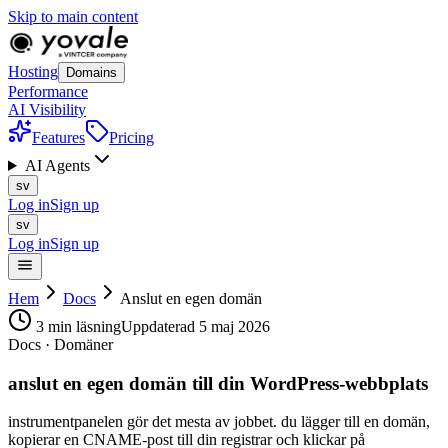
Skip to main content
Hosting
Domains
Performance
AI Visibility
Features
Pricing
AI Agents
sv
Log in
Sign up
sv
Log in
Sign up
Hem
Docs
Anslut en egen domän
3 min läsning
Uppdaterad 5 maj 2026
Docs · Domäner
anslut en egen domän till din WordPress-webbplats
instrumentpanelen gör det mesta av jobbet. du lägger till en domän,
kopierar en CNAME-post till din registrar och klickar på